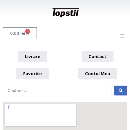
Skip
to
content
0
Cart
0,00
lei
Livrare
Contact
Favorite
Contul Meu