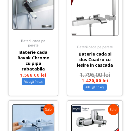
Baterii cada pe
perete
Baterii cada pe perete
Baterie cada
Baterie cada si
Ravak Chrome
dus Cuadro cu
cu pipa
iesire in cascada
rabatabila
1.796,00
lei
1.588,00
lei
1.420,00
lei
Adaugă în coș
Adaugă în coș
Sale!
Sale!