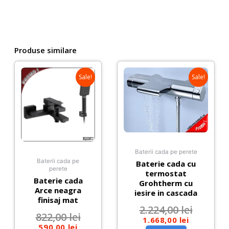
metal
Produse similare
Sale!
Sale!
Baterii cada pe perete
Baterii cada pe
Baterie cada cu
perete
termostat
Baterie cada
Grohtherm cu
Arce neagra
iesire in cascada
finisaj mat
2.224,00
lei
822,00
lei
1.668,00
lei
590,00
lei