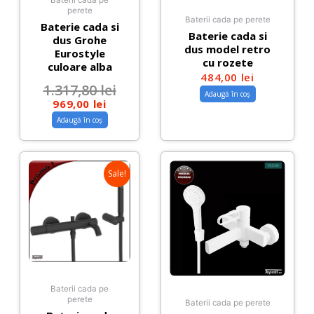
Baterii cada pe
perete
Baterii cada pe perete
Baterie cada si
Baterie cada si
dus Grohe
dus model retro
Eurostyle
cu rozete
culoare alba
484,00
lei
1.317,80
lei
Adaugă în coș
969,00
lei
Adaugă în coș
Sale!
Baterii cada pe
perete
Baterii cada pe perete