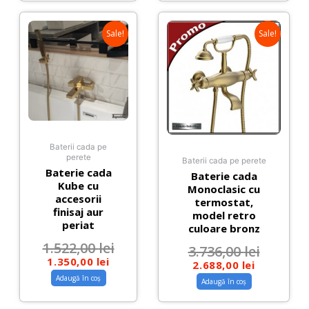
Sale!
Sale!
Baterii cada pe
perete
Baterii cada pe perete
Baterie cada
Baterie cada
Kube cu
Monoclasic cu
accesorii
termostat,
finisaj aur
model retro
periat
culoare bronz
1.522,00
lei
3.736,00
lei
1.350,00
lei
2.688,00
lei
Adaugă în coș
Adaugă în coș