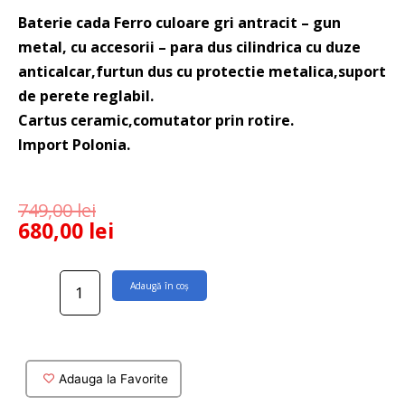
Baterie cada Ferro culoare gri antracit – gun
metal, cu accesorii – para dus cilindrica cu duze
anticalcar,furtun dus cu protectie metalica,suport
de perete reglabil.
Cartus ceramic,comutator prin rotire.
Import Polonia.
749,00
lei
680,00
lei
Cantitate
Adaugă în coș
Baterie
cada
Ferro
Ciriculus
finisaj
Adauga la Favorite
gun