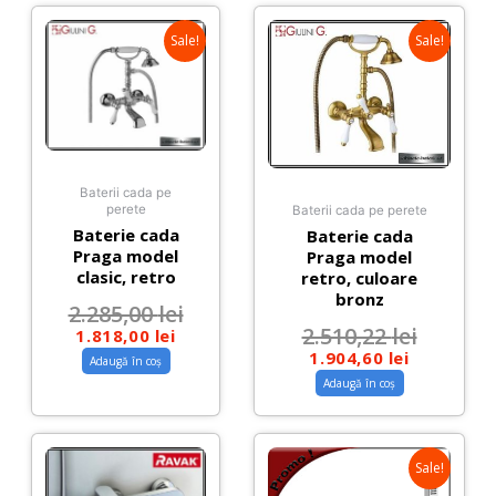
Sale!
Sale!
Baterii cada pe
perete
Baterii cada pe perete
Baterie cada
Baterie cada
Praga model
Praga model
clasic, retro
retro, culoare
bronz
2.285,00
lei
2.510,22
lei
1.818,00
lei
1.904,60
lei
Adaugă în coș
Adaugă în coș
Sale!