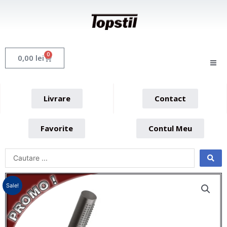
Skip
to
content
0
Cart
0,00
lei
Livrare
Contact
Favorite
Contul Meu
Sale!