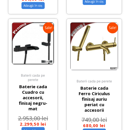
Adaugă în coș
Adaugă în coș
Sale!
Sale!
Baterii cada pe
perete
Baterii cada pe perete
Baterie cada
Baterie cada
Cuadro cu
Ferro Ciriculus
accesorii,
finisaj auriu
finisaj negru-
periat cu
mat
accesorii
2.953,00
lei
749,00
lei
2.299,50
lei
680,00
lei