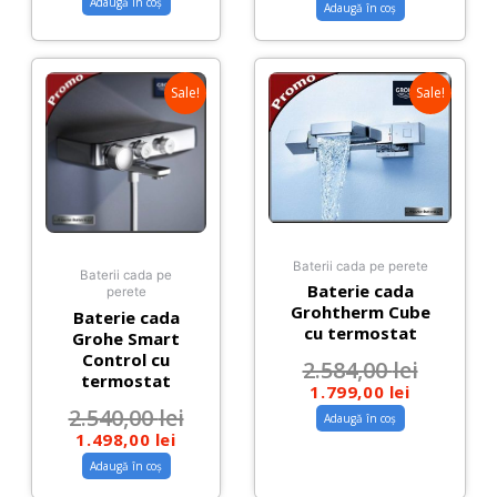
Adaugă în coș
Adaugă în coș
Sale!
Sale!
Baterii cada pe perete
Baterii cada pe
Baterie cada
perete
Grohtherm Cube
Baterie cada
cu termostat
Grohe Smart
Control cu
2.584,00
lei
termostat
1.799,00
lei
2.540,00
lei
Adaugă în coș
1.498,00
lei
Adaugă în coș