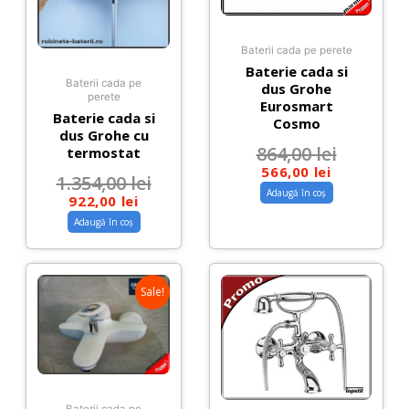
Baterii cada pe perete
Baterie cada si
Baterii cada pe
dus Grohe
perete
Eurosmart
Baterie cada si
Cosmo
dus Grohe cu
864,00
lei
termostat
566,00
lei
1.354,00
lei
Adaugă în coș
922,00
lei
Adaugă în coș
Sale!