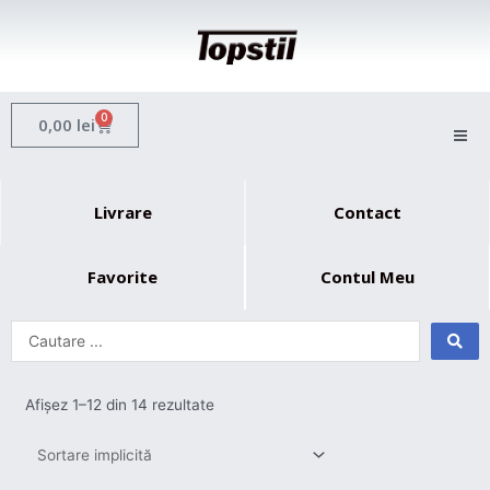
Skip
to
content
0
Cart
0,00
lei
Livrare
Contact
Favorite
Contul Meu
Afișez 1–12 din 14 rezultate