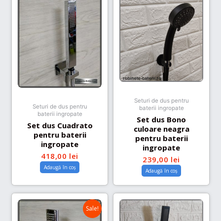
Seturi de dus pentru
Seturi de dus pentru
baterii ingropate
baterii ingropate
Set dus Bono
Set dus Cuadrato
culoare neagra
pentru baterii
pentru baterii
ingropate
ingropate
418,00
lei
239,00
lei
Adaugă în coș
Adaugă în coș
Sale!