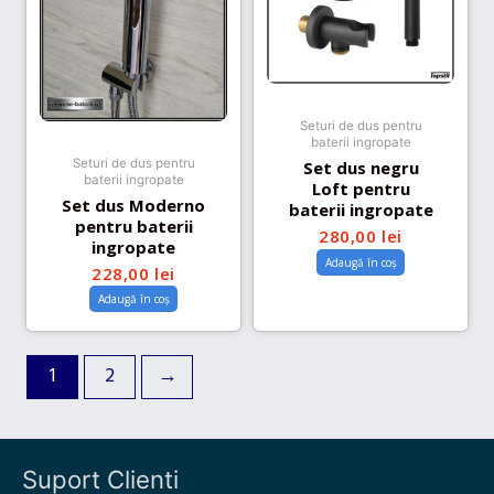
Seturi de dus pentru
baterii ingropate
Seturi de dus pentru
Set dus negru
baterii ingropate
Loft pentru
Set dus Moderno
baterii ingropate
pentru baterii
280,00
lei
ingropate
Adaugă în coș
228,00
lei
Adaugă în coș
1
2
→
Suport Clienti