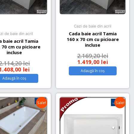
Cazi de baie din acril
Cada baie acril Tamia
zi de baie din acril
160 x 70 cm cu picioare
 baie acril Tamia
incluse
 70 cm cu picioare
incluse
2.169,20
lei
1.419,00
lei
2.114,20
lei
1.408,00
lei
Adaugă în coș
Adaugă în coș
Sale!
Sale!