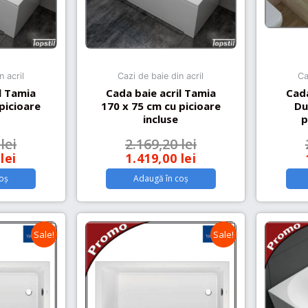
n acril
Cazi de baie din acril
Ca
l Tamia
Cada baie acril Tamia
Cada
picioare
170 x 75 cm cu picioare
Du
incluse
p
0
lei
2.169,20
lei
0
lei
1.419,00
lei
oș
Adaugă în coș
Sale!
Sale!