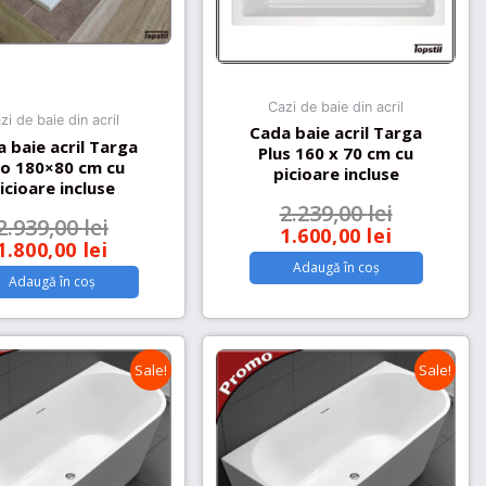
Cazi de baie din acril
zi de baie din acril
Cada baie acril Targa
 baie acril Targa
Plus 160 x 70 cm cu
o 180×80 cm cu
picioare incluse
icioare incluse
2.239,00
lei
2.939,00
lei
1.600,00
lei
1.800,00
lei
Adaugă în coș
Adaugă în coș
Sale!
Sale!