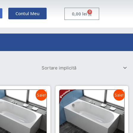
0
Contul Meu
Cart
0,00
lei
Sale!
Sale!