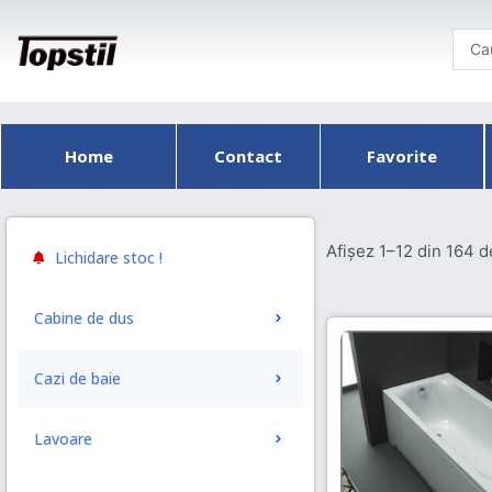
Skip
to
content
Home
Contact
Favorite
Afișez 1–12 din 164 d
Lichidare stoc !
Cabine de dus
Cazi de baie
Lavoare