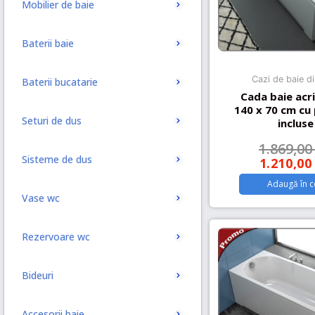
Mobilier de baie
Baterii baie
Cazi de baie di
Baterii bucatarie
Cada baie acri
140 x 70 cm cu 
Seturi de dus
incluse
1.869,0
Sisteme de dus
1.210,0
Adaugă în c
Vase wc
Rezervoare wc
Bideuri
Accesorii baie