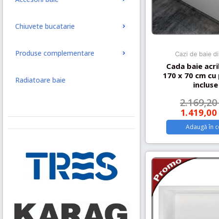
Chiuvete bucatarie
Produse complementare
Cazi de baie di
Cada baie acri
170 x 70 cm cu 
Radiatoare baie
incluse
Radiatoare baie port-prosop
2.169,2
1.419,0
Adaugă în c