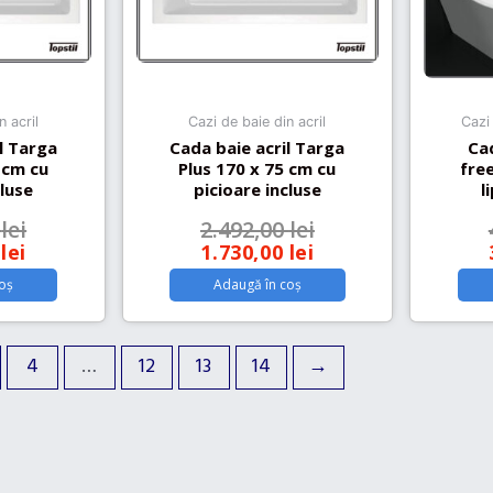
n acril
Cazi de baie din acril
Cazi
l Targa
Cada baie acril Targa
Ca
 cm cu
Plus 170 x 75 cm cu
fre
cluse
picioare incluse
l
0
lei
2.492,00
lei
0
lei
1.730,00
lei
oș
Adaugă în coș
4
…
12
13
14
→