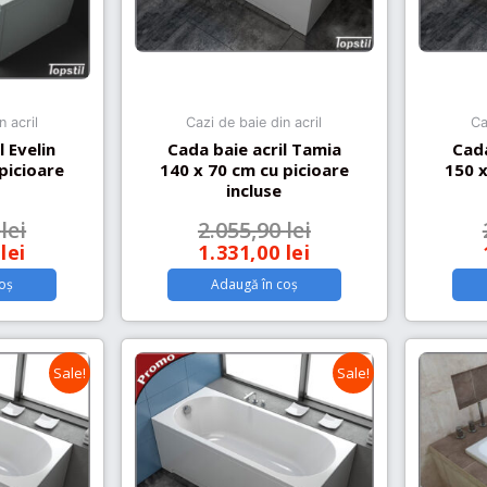
n acril
Cazi de baie din acril
Ca
l Evelin
Cada baie acril Tamia
Cada
picioare
140 x 70 cm cu picioare
150 x
incluse
0
lei
2.055,90
lei
0
lei
1.331,00
lei
oș
Adaugă în coș
Sale!
Sale!