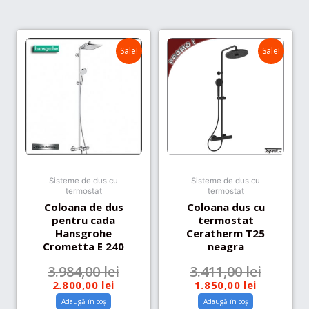
Sale!
Sale!
Sisteme de dus cu
Sisteme de dus cu
termostat
termostat
Coloana de dus
Coloana dus cu
pentru cada
termostat
Hansgrohe
Ceratherm T25
Crometta E 240
neagra
3.984,00
lei
3.411,00
lei
2.800,00
lei
1.850,00
lei
Adaugă în coș
Adaugă în coș