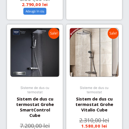
2.790,00
lei
Adaugă în coș
Sale!
Sale!
Sisteme de dus cu
Sisteme de dus cu
termostat
termostat
Sistem de dus cu
Sistem de dus cu
termostat Grohe
termostat Grohe
SmartControl
Vitalio Cube
Cube
2.310,00
lei
7.200,00
lei
1.580,00
lei