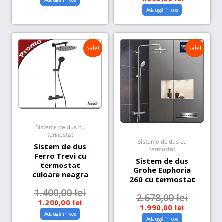
Adaugă în coș
Adaugă în coș
Sale!
Sale!
Sisteme de dus cu
termostat
Sisteme de dus cu
Sistem de dus
termostat
Ferro Trevi cu
Sistem de dus
termostat
Grohe Euphoria
culoare neagra
260 cu termostat
1.400,00
lei
2.678,00
lei
1.200,00
lei
1.990,00
lei
Adaugă în coș
Adaugă în coș