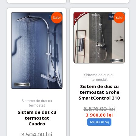
Sale!
Sale!
Sisteme de dus cu
termostat
Sistem de dus cu
termostat Grohe
SmartControl 310
Sisteme de dus cu
termostat
6.876,00
lei
Sistem de dus cu
3.900,00
lei
termostat
Adaugă în coș
Cuadro
3.504,00
lei