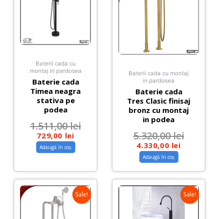
Baterii cada cu
montaj in pardosea
Baterii cada cu montaj
Baterie cada
in pardosea
Timea neagra
Baterie cada
stativa pe
Tres Clasic finisaj
podea
bronz cu montaj
in podea
1.511,00
lei
5.320,00
lei
729,00
lei
4.330,00
lei
Adaugă în coș
Adaugă în coș
Sale!
Sale!