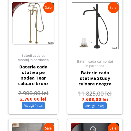
Sale!
Sale!
Baterii cada cu
montaj in pardosea
Baterii cada cu montaj
Baterie cada
in pardosea
stativa pe
Baterie cada
podea Tear
stativa Study
culoare bronz
culoare neagra
2.900,00
lei
11.825,00
lei
2.780,00
lei
7.689,00
lei
Adaugă în coș
Adaugă în coș
Sale!
Sale!