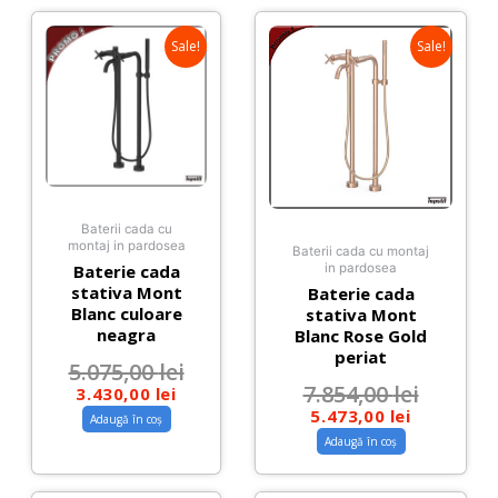
Sale!
Sale!
Baterii cada cu
montaj in pardosea
Baterii cada cu montaj
Baterie cada
in pardosea
stativa Mont
Baterie cada
Blanc culoare
stativa Mont
neagra
Blanc Rose Gold
periat
5.075,00
lei
7.854,00
lei
3.430,00
lei
5.473,00
lei
Adaugă în coș
Adaugă în coș