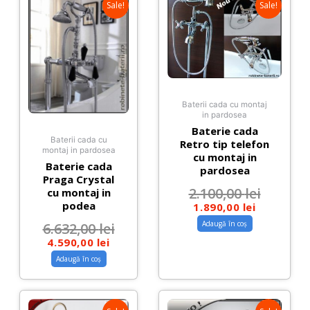
Sale!
Sale!
Baterii cada cu montaj
in pardosea
Baterie cada
Baterii cada cu
Retro tip telefon
montaj in pardosea
cu montaj in
Baterie cada
pardosea
Praga Crystal
2.100,00
lei
cu montaj in
podea
1.890,00
lei
Adaugă în coș
6.632,00
lei
4.590,00
lei
Adaugă în coș