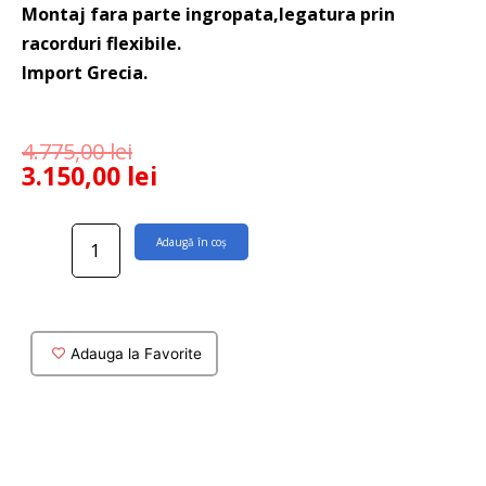
Montaj fara parte ingropata,legatura prin
racorduri flexibile.
Import Grecia.
4.775,00
lei
3.150,00
lei
Cantitate
Adaugă în coș
Baterie
cada
stativa
Eternity
finisaj
Adauga la Favorite
inox
mat