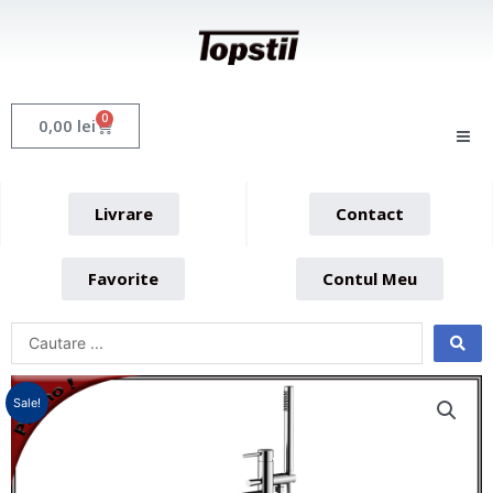
Skip
to
content
0
Cart
0,00
lei
Livrare
Contact
Favorite
Contul Meu
Sale!