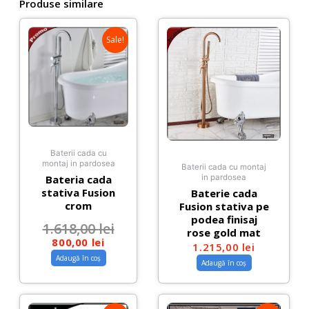
Produse similare
Sale!
Baterii cada cu
montaj in pardosea
Baterii cada cu montaj
Bateria cada
in pardosea
stativa Fusion
Baterie cada
crom
Fusion stativa pe
podea finisaj
1.618,00
lei
rose gold mat
800,00
lei
1.215,00
lei
Adaugă în coș
Adaugă în coș