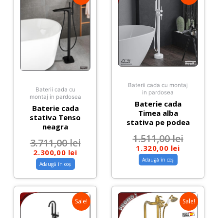
Baterii cada cu montaj
Baterii cada cu
in pardosea
montaj in pardosea
Baterie cada
Baterie cada
Timea alba
stativa Tenso
stativa pe podea
neagra
1.511,00
lei
3.711,00
lei
1.320,00
lei
2.300,00
lei
Adaugă în coș
Adaugă în coș
Sale!
Sale!