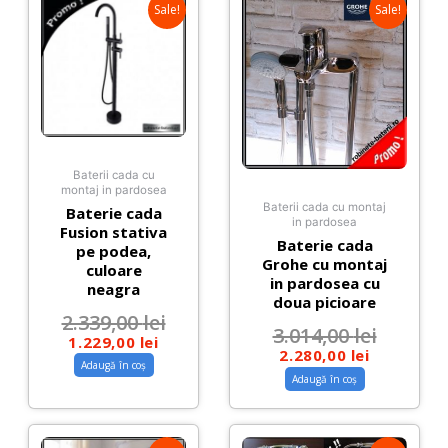
Sale!
Sale!
Baterii cada cu
montaj in pardosea
Baterii cada cu montaj
Baterie cada
in pardosea
Fusion stativa
Baterie cada
pe podea,
Grohe cu montaj
culoare
in pardosea cu
neagra
doua picioare
2.339,00
lei
3.014,00
lei
1.229,00
lei
2.280,00
lei
Adaugă în coș
Adaugă în coș