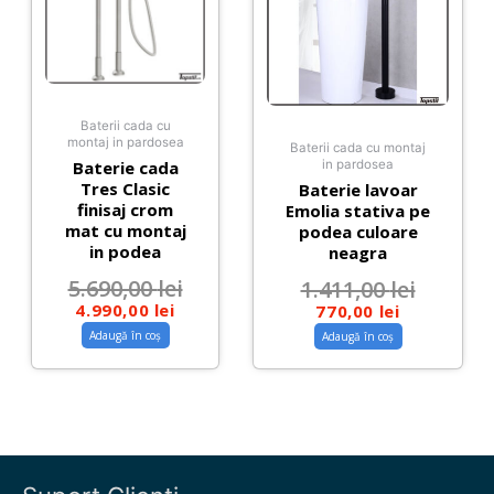
Baterii cada cu
montaj in pardosea
Baterii cada cu montaj
Baterie cada
in pardosea
Tres Clasic
Baterie lavoar
finisaj crom
Emolia stativa pe
mat cu montaj
podea culoare
in podea
neagra
5.690,00
lei
1.411,00
lei
4.990,00
lei
770,00
lei
Adaugă în coș
Adaugă în coș