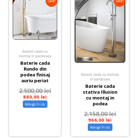
Sale!
Sale!
Baterii cada cu
montaj in pardosea
Baterie cada
Rundo din
podea finisaj
Baterii cada cu montaj
in pardosea
auriu periat
Baterie cada
2.500,00
lei
stativa Illusion
880,00
lei
cu montaj in
podea
Adaugă în coș
2.158,00
lei
966,00
lei
Adaugă în coș