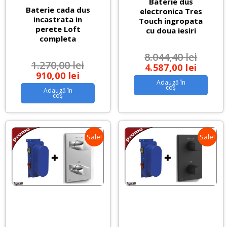
Baterie dus
Baterie cada dus
electronica Tres
incastrata in
Touch ingropata
perete Loft
cu doua iesiri
completa
8.044,40
lei
1.270,00
lei
4.587,00
lei
910,00
lei
Adaugă în
coș
Adaugă în
coș
Sale!
Sale!