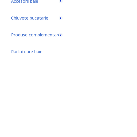
Accesorii baie
Chiuvete bucatarie
Produse complementare
Radiatoare baie
Radiatoare baie port-prosop