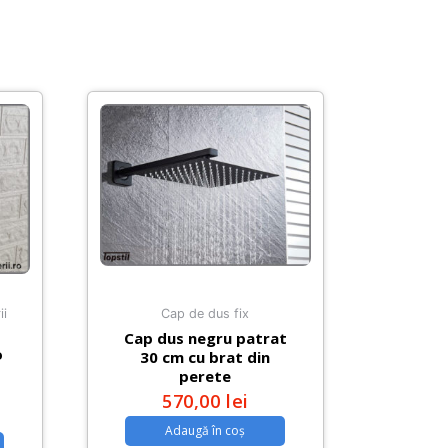
ii
Cap de dus fix
Cap dus negru patrat
o
30 cm cu brat din
perete
570,00
lei
Adaugă în coș