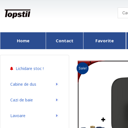
Skip
to
content
Home
Contact
Favorite
Lichidare stoc !
Sale!
Cabine de dus
Cazi de baie
Lavoare