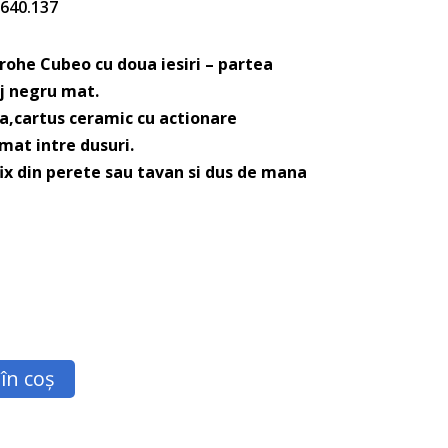
5.640.137
rohe Cubeo cu doua iesiri – partea
aj negru mat.
cartus ceramic cu actionare
at intre dusuri.
ix din perete sau tavan si dus de mana
în coș