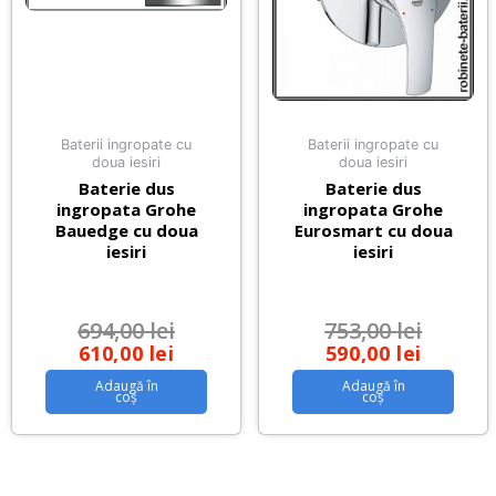
Baterii ingropate cu
Baterii ingropate cu
doua iesiri
doua iesiri
Baterie dus
Baterie dus
ingropata Grohe
ingropata Grohe
Bauedge cu doua
Eurosmart cu doua
iesiri
iesiri
694,00
lei
753,00
lei
610,00
lei
590,00
lei
Adaugă în
Adaugă în
coș
coș