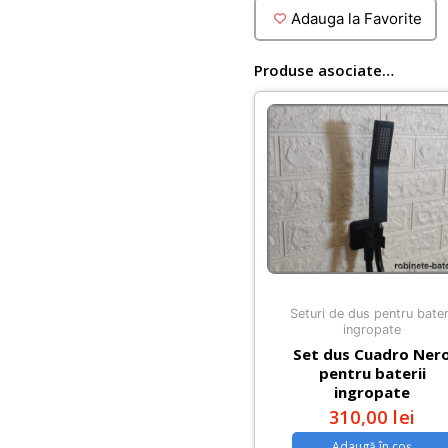
Grohe
Adauga la Favorite
Cubeo
cu
Produse asociate…
doua
iesiri
finisaj
negru
mat
Seturi de dus pentru bater
ingropate
Set dus Cuadro Ner
pentru baterii
ingropate
310,00
lei
Adaugă în coș