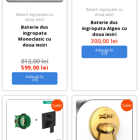
Baterii ingropate cu
Baterii ingropate cu
doua iesiri
doua iesiri
Baterie dus
Baterie dus
ingropata Algeo cu
ingropata
doua iesiri
Monoclasic cu
300,00
lei
doua iesiri
Adaugă în
coș
812,00
lei
599,00
lei
Adaugă în
coș
Sale!
Sale!