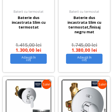
Baterii cu termostat
Baterii cu termostat
Baterie dus
Baterie dus
incastrata Slim cu
incastrata Slim cu
termostat
termostat,finisaj
negru mat
1.415,00
lei
1.745,00
lei
1.300,00
lei
1.380,00
lei
Adaugă în
Adaugă în
coș
coș
Sale!
Sale!