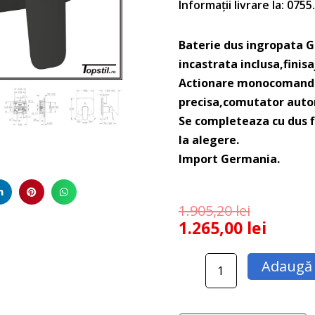
Informații livrare la: 075
Baterie dus ingropata G
incastrata inclusa,finis
Actionare monocomanda,
precisa,comutator autom
Se completeaza cu dus f
la alegere.
Import Germania.
1.905,20
lei
1.265,00
lei
Cantitate
Adaugă 
Baterie
dus
ingropata