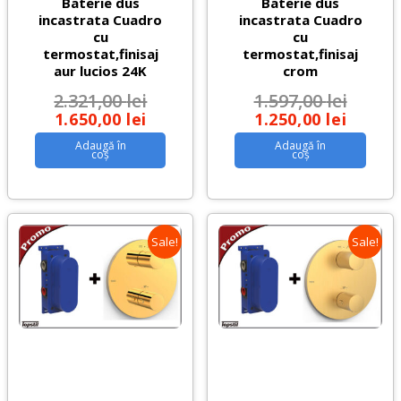
Baterie dus
Baterie dus
incastrata Cuadro
incastrata Cuadro
cu
cu
termostat,finisaj
termostat,finisaj
aur lucios 24K
crom
2.321,00
lei
1.597,00
lei
1.650,00
lei
1.250,00
lei
Adaugă în
Adaugă în
coș
coș
Sale!
Sale!