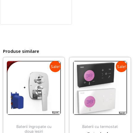
Produse similare
Sale!
Sale!
Baterii ingropate cu
Baterii cu termostat
doua iesiri