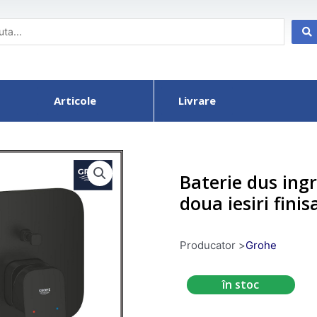
Articole
Livrare
Baterie dus ing
doua iesiri fini
Producator >
Grohe
în stoc