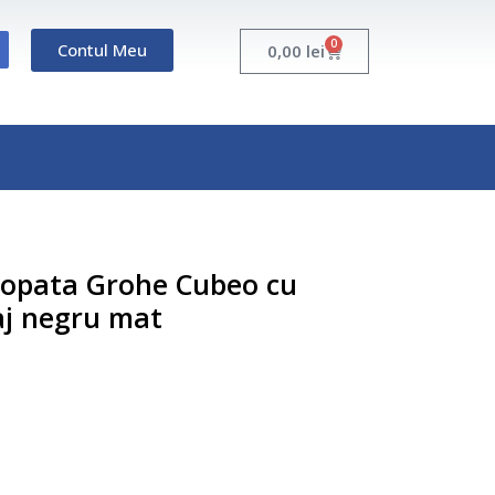
0
Contul Meu
Cart
0,00
lei
ropata Grohe Cubeo cu
saj negru mat