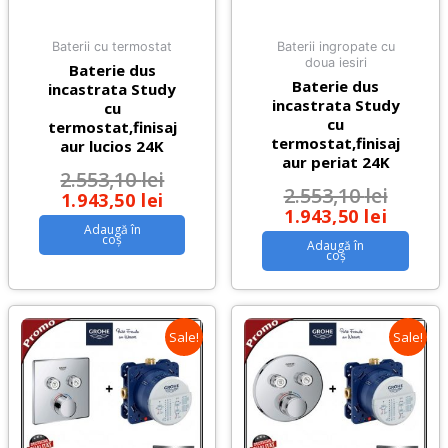
Baterii cu termostat
Baterii ingropate cu
doua iesiri
Baterie dus
Baterie dus
incastrata Study
incastrata Study
cu
cu
termostat,finisaj
termostat,finisaj
aur lucios 24K
aur periat 24K
2.553,10
lei
2.553,10
lei
1.943,50
lei
1.943,50
lei
Adaugă în
coș
Adaugă în
coș
Sale!
Sale!