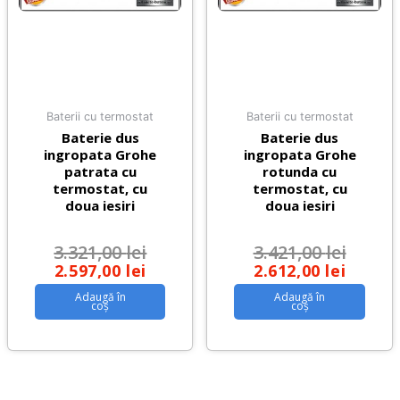
Baterii cu termostat
Baterii cu termostat
Baterie dus
Baterie dus
ingropata Grohe
ingropata Grohe
patrata cu
rotunda cu
termostat, cu
termostat, cu
doua iesiri
doua iesiri
3.321,00
lei
3.421,00
lei
2.597,00
lei
2.612,00
lei
Adaugă în
Adaugă în
coș
coș