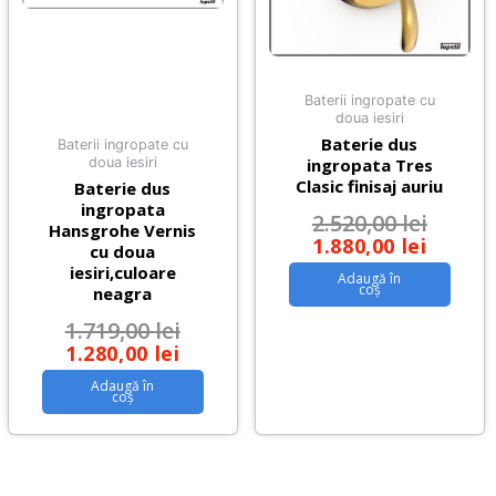
Baterii ingropate cu
doua iesiri
Baterie dus
Baterii ingropate cu
doua iesiri
ingropata Tres
Clasic finisaj auriu
Baterie dus
ingropata
2.520,00
lei
Hansgrohe Vernis
1.880,00
lei
cu doua
iesiri,culoare
Adaugă în
coș
neagra
1.719,00
lei
1.280,00
lei
Adaugă în
coș