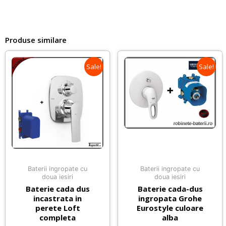
Produse similare
Sale!
Sale!
Baterii ingropate cu
Baterii ingropate cu
doua iesiri
doua iesiri
Baterie cada dus
Baterie cada-dus
incastrata in
ingropata Grohe
perete Loft
Eurostyle culoare
completa
alba