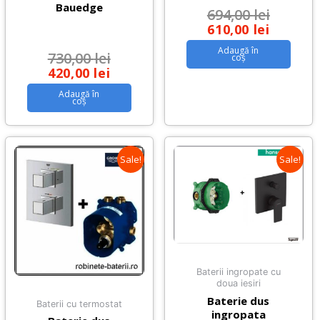
Bauedge
694,00
lei
610,00
lei
Adaugă în
730,00
lei
coș
420,00
lei
Adaugă în
coș
Sale!
Sale!
Baterii ingropate cu
doua iesiri
Baterie dus
Baterii cu termostat
ingropata