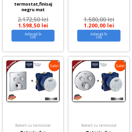
termostat,finisaj
negru mat
2.172,50
lei
1.580,00
lei
1.598,50
lei
1.200,00
lei
Adaugă în
Adaugă în
coș
coș
Sale!
Sale!
Baterii cu termostat
Baterii cu termostat