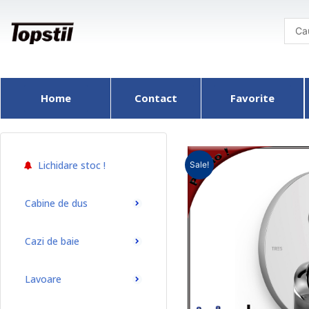
Skip
to
content
Home
Contact
Favorite
Lichidare stoc !
Sale!
Cabine de dus
Cazi de baie
Lavoare