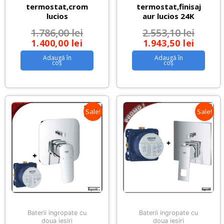
termostat,crom
termostat,finisaj
lucios
aur lucios 24K
1.786,00
lei
2.553,10
lei
1.400,00
lei
1.943,50
lei
Adaugă în
Adaugă în
coș
coș
Sale!
Sale!
Baterii ingropate cu
Baterii ingropate cu
doua iesiri
doua iesiri