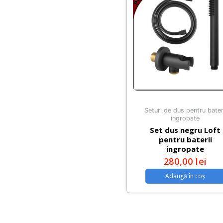
Seturi de dus pentru bater
ingropate
Set dus negru Loft
pentru baterii
ingropate
280,00
lei
Adaugă în coș