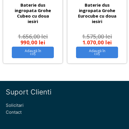
Baterie dus
Baterie dus
ingropata Grohe
ingropata Grohe
Cubeo cu doua
Eurocube cu doua
iesiri
iesiri
1.656,00
lei
1.575,00
lei
990,00
lei
1.070,00
lei
Adaugă în
Adaugă în
coș
coș
Suport Clienti
Solicitari
Contact