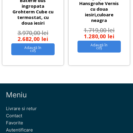
Baterie dus
Hansgrohe Vernis
ingropata
cu doua
Grohterm Cube cu
iesiri,culoare
termostat, cu
neagra
doua iesiri
1.719,00
lei
3.970,00
lei
1.280,00
lei
2.682,00
lei
Adaugă în
Adaugă în
coș
coș
Meniu
Livrare si retur
Contact
Favorite
Autentificare