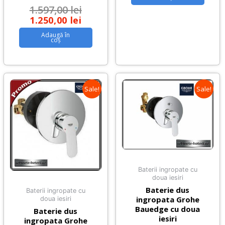
1.597,00
lei
1.250,00
lei
Adaugă în
coș
Sale!
Sale!
Baterii ingropate cu
doua iesiri
Baterie dus
Baterii ingropate cu
ingropata Grohe
doua iesiri
Bauedge cu doua
Baterie dus
iesiri
ingropata Grohe