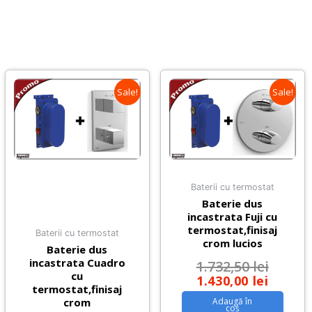
Sale!
Sale!
Baterii cu termostat
Baterie dus
incastrata Fuji cu
termostat,finisaj
Baterii cu termostat
crom lucios
Baterie dus
incastrata Cuadro
1.732,50
lei
cu
1.430,00
lei
termostat,finisaj
Adaugă în
crom
coș