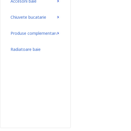
Accesorii baie
Chiuvete bucatarie
Produse complementare
Radiatoare baie
Radiatoare baie port-prosop