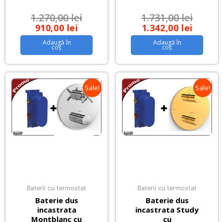
1.270,00
lei
1.731,00
lei
910,00
lei
1.342,00
lei
Adaugă în
Adaugă în
coș
coș
Sale!
Sale!
Baterii cu termostat
Baterii cu termostat
Baterie dus
Baterie dus
incastrata
incastrata Study
Montblanc cu
cu