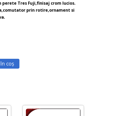
 perete Tres Fuji,finisaj crom lucios.
a,comutator prin rotire,ornament si
va.
în coș