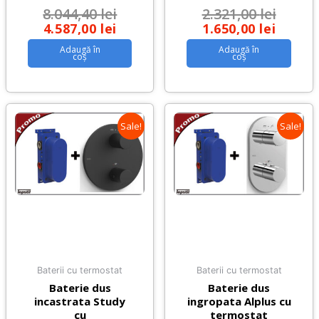
8.044,40
lei
2.321,00
lei
4.587,00
lei
1.650,00
lei
Adaugă în
Adaugă în
coș
coș
Sale!
Sale!
Baterii cu termostat
Baterii cu termostat
Baterie dus
Baterie dus
incastrata Study
ingropata Alplus cu
cu
termostat