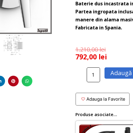
Baterie dus incastrata in
Partea ingropata inclus
manere din alama masi
Fabricata in Spania.
1.210,00
lei
792,00
lei
Cantitate
Adaugă 
Baterie
dus
ingropata
Tres
Adauga la Favorite
Fuji
Produse asociate…