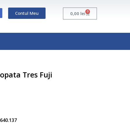
0
Contul Meu
Cart
0,00
lei
opata Tres Fuji
5.640.137