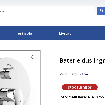
Articole
Livrare
Baterie dus ingr
Producator >
Tres
stoc furnizor
Informații livrare la: 075