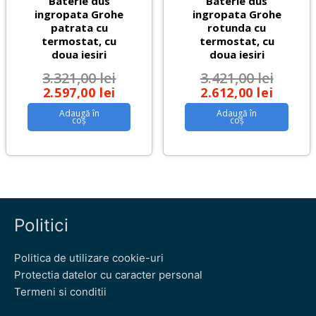
Baterie dus
Baterie dus
ingropata Grohe
ingropata Grohe
patrata cu
rotunda cu
termostat, cu
termostat, cu
doua iesiri
doua iesiri
3.321,00
lei
3.421,00
lei
2.597,00
lei
2.612,00
lei
Adaugă în
Adaugă în
coș
coș
Politici
Politica de utilizare cookie-uri
Protectia datelor cu caracter personal
Termeni si conditii