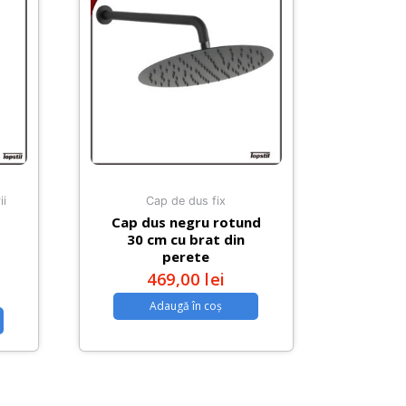
ii
Cap de dus fix
Cap dus negru rotund
30 cm cu brat din
perete
469,00
lei
Adaugă în coș