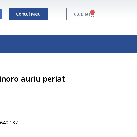
0
Contul Meu
Cart
0,00
lei
inoro auriu periat
5.640.137