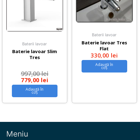
Baterii lavoar
Baterie lavoar Tres
Baterii lavoar
Flat
Baterie lavoar Slim
330,00
lei
Tres
Adaugă în
coș
997,00
lei
779,00
lei
Adaugă în
coș
Meniu