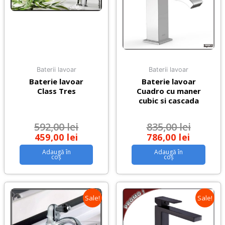
Baterii lavoar
Baterii lavoar
Baterie lavoar
Baterie lavoar
Class Tres
Cuadro cu maner
cubic si cascada
592,00
lei
835,00
lei
459,00
lei
786,00
lei
Adaugă în
Adaugă în
coș
coș
Sale!
Sale!