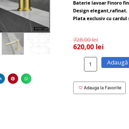
Baterie lavoar Finoro fin
Design elegant,rafinat.
Plata exclusiv cu cardul
728,00
lei
620,00
lei
Cantitate
Adaugă 
Baterie
lavoar
Finoro
auriu
Adauga la Favorite
periat