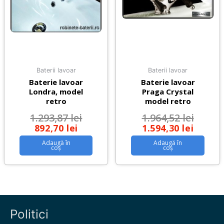
Baterii lavoar
Baterii lavoar
Baterie lavoar
Baterie lavoar
Londra, model
Praga Crystal
retro
model retro
1.293,87
lei
1.964,52
lei
892,70
lei
1.594,30
lei
Adaugă în
Adaugă în
coș
coș
Politici