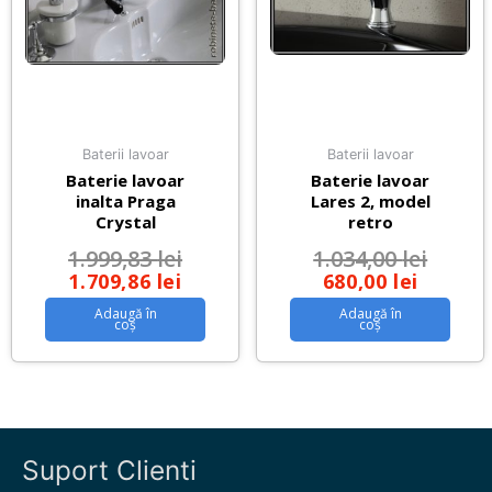
Baterii lavoar
Baterii lavoar
Baterie lavoar
Baterie lavoar
inalta Praga
Lares 2, model
Crystal
retro
1.999,83
lei
1.034,00
lei
1.709,86
lei
680,00
lei
Adaugă în
Adaugă în
coș
coș
Suport Clienti