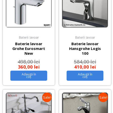
Baterii lavoar
Baterii lavoar
Baterie lavoar
Baterie lavoar
Grohe Eurosmart
Hansgrohe Logis
New
100
498,00
lei
584,00
lei
360,00
lei
410,00
lei
Adaugă în
Adaugă în
coș
coș
Sale!
Sale!