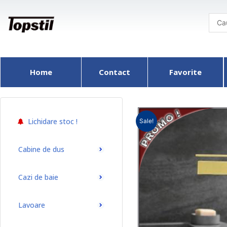
Skip
to
content
Home
Contact
Favorite
Lichidare stoc !
Sale!
Cabine de dus
Cazi de baie
Lavoare