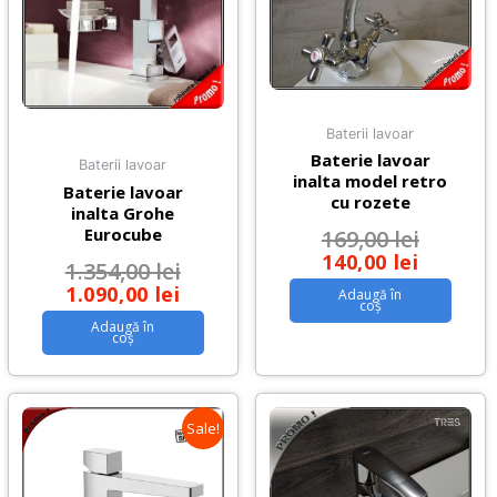
Baterii lavoar
Baterie lavoar
Baterii lavoar
inalta model retro
Baterie lavoar
cu rozete
inalta Grohe
Eurocube
169,00
lei
140,00
lei
1.354,00
lei
1.090,00
lei
Adaugă în
coș
Adaugă în
coș
Sale!