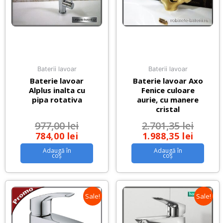
Baterii lavoar
Baterii lavoar
Baterie lavoar
Baterie lavoar Axo
Alplus inalta cu
Fenice culoare
pipa rotativa
aurie, cu manere
cristal
977,00
lei
2.701,35
lei
784,00
lei
1.988,35
lei
Adaugă în
Adaugă în
coș
coș
Sale!
Sale!