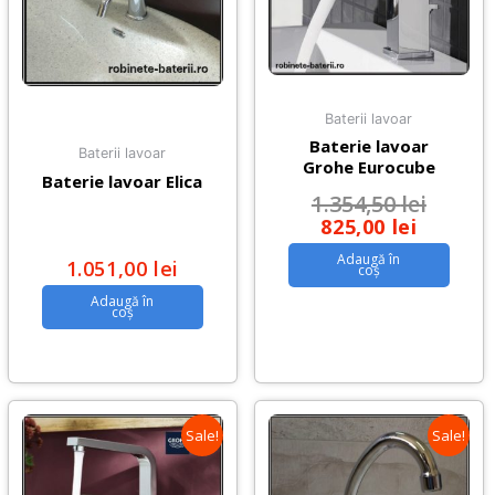
Baterii lavoar
Baterie lavoar
Baterii lavoar
Grohe Eurocube
Baterie lavoar Elica
1.354,50
lei
825,00
lei
Adaugă în
1.051,00
lei
coș
Adaugă în
coș
Sale!
Sale!