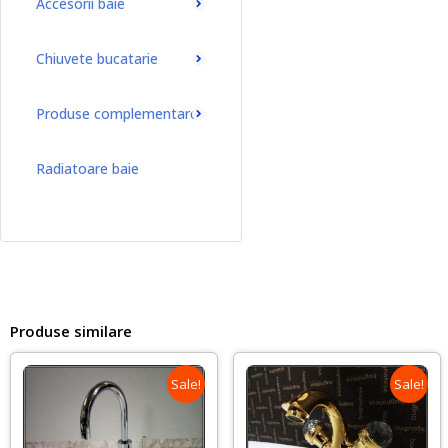
Accesorii baie
Chiuvete bucatarie
Produse complementare
Radiatoare baie
Radiatoare baie port-prosop
Produse similare
Sale!
Sale!