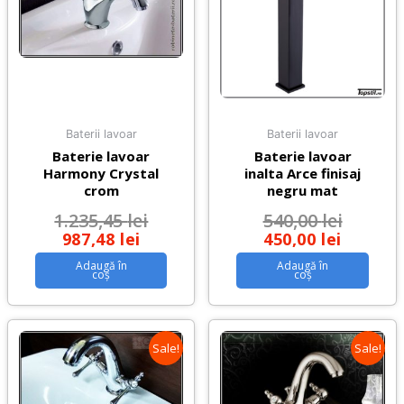
Baterii lavoar
Baterii lavoar
Baterie lavoar
Baterie lavoar
Harmony Crystal
inalta Arce finisaj
crom
negru mat
1.235,45
lei
540,00
lei
987,48
lei
450,00
lei
Adaugă în
Adaugă în
coș
coș
Sale!
Sale!