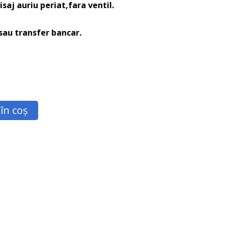
isaj auriu periat,fara ventil.
 sau transfer bancar.
în coș