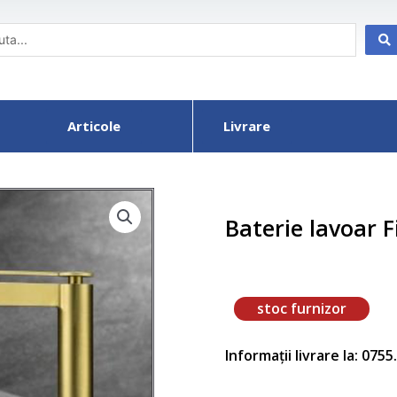
Articole
Livrare
Baterie lavoar F
stoc furnizor
Informații livrare la: 075