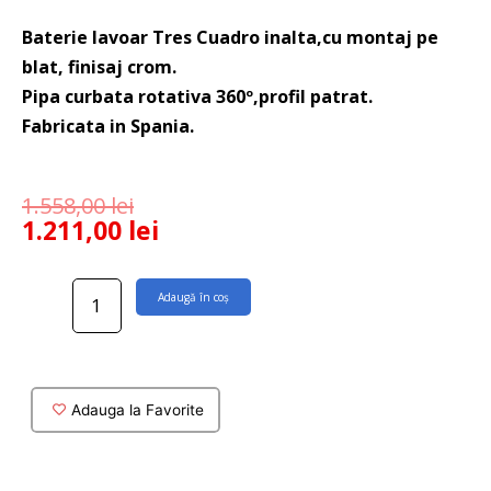
Baterie lavoar Tres Cuadro inalta,cu montaj pe
blat, finisaj crom.
Pipa curbata rotativa 360º,profil patrat.
Fabricata in Spania.
1.558,00
lei
1.211,00
lei
Cantitate
Adaugă în coș
Baterie
lavoar
inalta
Cuadro
pe
Adauga la Favorite
blat
cu
pipa