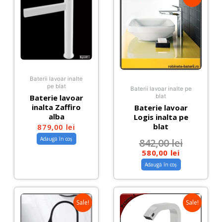
Baterii lavoar inalte
pe blat
Baterii lavoar inalte pe
Baterie lavoar
blat
inalta Zaffiro
Baterie lavoar
alba
Logis inalta pe
blat
879,00
lei
Adaugă în coș
842,00
lei
580,00
lei
Adaugă în coș
Sale!
Sale!