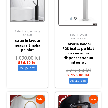
Baterii lavoar inalte
Baterii lavoar
pe blat
electronice
Baterie lavoar
Baterie lavoar
neagra Emolia
P28 inalta pe blat
pe blat
cu senzor si
1.090,00
lei
dispenser sapun
integrat
586,50
lei
Adaugă în coș
3.212,00
lei
2.156,00
lei
Adaugă în coș
Sale!
Sale!