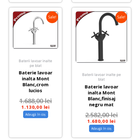
Sale!
Sale!
Baterii lavoar inalte
pe blat
Baterie lavoar
Baterii lavoar inalte pe
inalta Mont
blat
Blanc,crom
Baterie lavoar
lucios
inalta Mont
Blanc,finisaj
1.688,00
lei
negru mat
1.130,00
lei
2.582,00
lei
Adaugă în coș
1.680,00
lei
Adaugă în coș