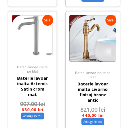
Sale!
Sale!
Baterii lavoar inalte
pe blat
Baterii lavoar inalte pe
Baterie lavoar
blat
inalta Artemis
Baterie lavoar
Satin crom
inalta Livorno
mat
finisaj bronz
antic
997,00
lei
821,00
lei
630,00
lei
440,00
lei
Adaugă în coș
Adaugă în coș