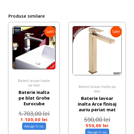
rotativa
Produse similare
Sale!
Sale!
Baterii lavoar inalte
pe blat
Baterii lavoar inalte pe
Baterie inalta
blat
pe blat Grohe
Baterie lavoar
Eurocube
inalta Arce finisaj
auriu periat mat
1.703,00
lei
590,00
lei
1.100,00
lei
550,00
lei
Adaugă în coș
Adaugă în coș