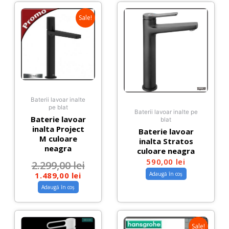
Sale!
Baterii lavoar inalte
pe blat
Baterii lavoar inalte pe
Baterie lavoar
blat
inalta Project
Baterie lavoar
M culoare
inalta Stratos
neagra
culoare neagra
590,00
lei
2.299,00
lei
Adaugă în coș
1.489,00
lei
Adaugă în coș
Sale!