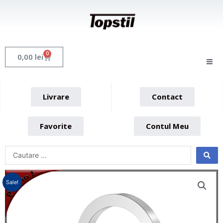
Skip
to
content
0
Cart
0,00
lei
Livrare
Contact
Favorite
Contul Meu
Sale!