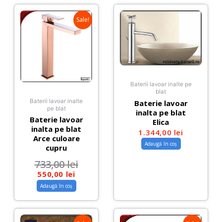
Sale!
Baterii lavoar inalte pe
blat
Baterii lavoar inalte
Baterie lavoar
pe blat
inalta pe blat
Baterie lavoar
Elica
inalta pe blat
1.344,00
lei
Arce culoare
Adaugă în coș
cupru
733,00
lei
550,00
lei
Adaugă în coș