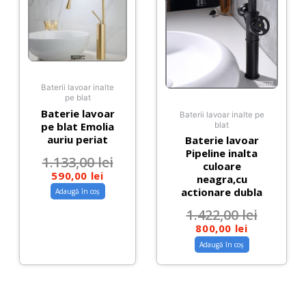
Baterii lavoar inalte
pe blat
Baterie lavoar
Baterii lavoar inalte pe
pe blat Emolia
blat
auriu periat
Baterie lavoar
Pipeline inalta
1.133,00
lei
culoare
590,00
lei
neagra,cu
actionare dubla
Adaugă în coș
1.422,00
lei
800,00
lei
Adaugă în coș