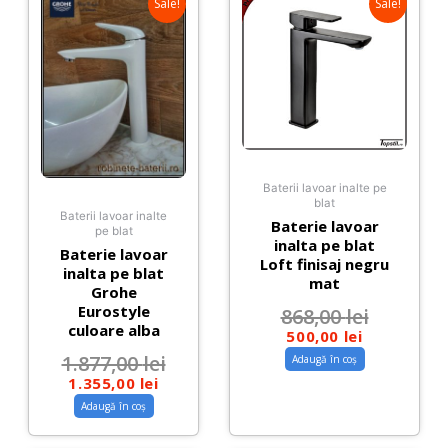
Sale!
Sale!
Baterii lavoar inalte pe
blat
Baterii lavoar inalte
Baterie lavoar
pe blat
inalta pe blat
Baterie lavoar
Loft finisaj negru
inalta pe blat
mat
Grohe
Eurostyle
868,00
lei
culoare alba
500,00
lei
1.877,00
lei
Adaugă în coș
1.355,00
lei
Adaugă în coș