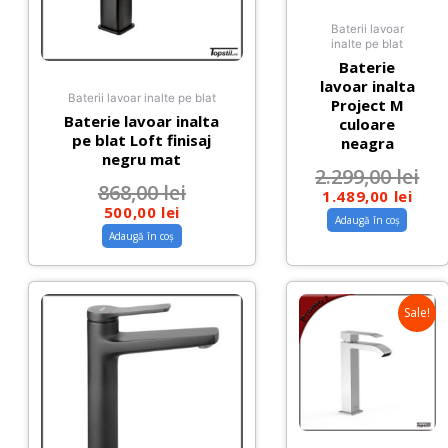
Baterii lavoar
inalte pe blat
Baterie
lavoar inalta
Baterii lavoar inalte pe blat
Project M
Baterie lavoar inalta
culoare
pe blat Loft finisaj
neagra
negru mat
2.299,00
lei
868,00
lei
1.489,00
lei
500,00
lei
Adaugă în coș
Adaugă în coș
Sale!