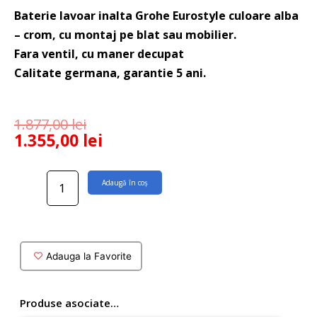
Baterie lavoar inalta Grohe Eurostyle culoare alba
– crom, cu montaj pe blat sau mobilier.
Fara ventil, cu maner decupat
Calitate germana, garantie 5 ani.
1.877,00
lei
1.355,00
lei
Cantitate
Adaugă în coș
Baterie
lavoar
inalta
pe
blat
Adauga la Favorite
Grohe
Eurostyle
culoare
Produse asociate…
alba