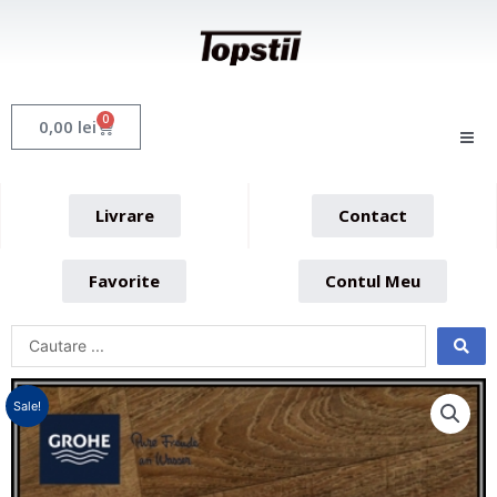
Skip
to
content
0
Cart
0,00
lei
Livrare
Contact
Favorite
Contul Meu
Sale!