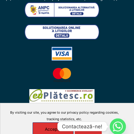
By visiting our site, you agree to our privacy policy regarding cookies,
facebook
twitter
instagram
youtube
tracking statistics, etc.
Contactează-ne!
Accepta
X
Manage cookies