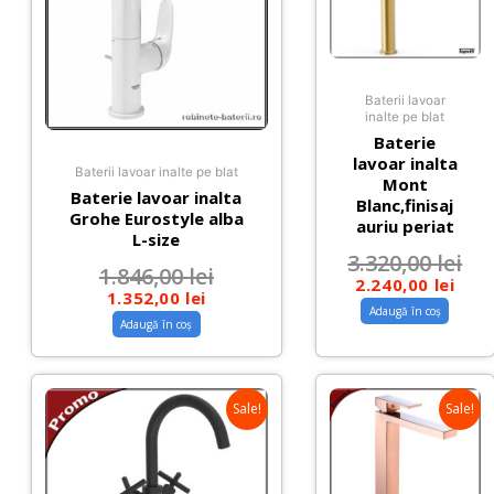
Baterii lavoar
inalte pe blat
Baterie
lavoar inalta
Baterii lavoar inalte pe blat
Mont
Baterie lavoar inalta
Blanc,finisaj
Grohe Eurostyle alba
auriu periat
L-size
3.320,00
lei
1.846,00
lei
2.240,00
lei
1.352,00
lei
Adaugă în coș
Adaugă în coș
Sale!
Sale!