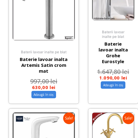
Baterii lavoar
inalte pe blat
Baterie
lavoar inalta
Baterii lavoar inalte pe blat
Grohe
Baterie lavoar inalta
Eurostyle
Artemis Satin crom
1.647,80
lei
mat
1.090,00
lei
997,00
lei
Adaugă în coș
630,00
lei
Adaugă în coș
Sale!
Sale!