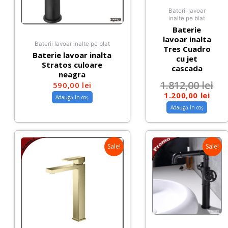
Baterii lavoar
inalte pe blat
Baterie
lavoar inalta
Baterii lavoar inalte pe blat
Tres Cuadro
Baterie lavoar inalta
cu jet
Stratos culoare
cascada
neagra
1.812,00
lei
590,00
lei
1.200,00
lei
Adaugă în coș
Adaugă în coș
Sale!
Sale!