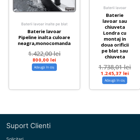
Baterii lavoar
Baterie
lavoar sau
Baterii lavoar inalte pe blat
chiuveta
Baterie lavoar
Londra cu
Pipeline inalta culoare
montaj in
neagra,monocomanda
doua orificii
pe blat sau
1.422,00
lei
chiuveta
800,00
lei
1.738,01
lei
Adaugă în coș
1.245,37
lei
Adaugă în coș
Suport Clienti
Solicitari