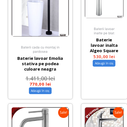
Baterii lavoar
inalte pe blat
Baterie
lavoar inalta
Baterii cada cu montaj in
Algeo Square
pardosea
530,00
lei
Baterie lavoar Emolia
stativa pe podea
Adaugă în coș
culoare neagra
1.411,00
lei
770,00
lei
Adaugă în coș
Sale!
Sale!