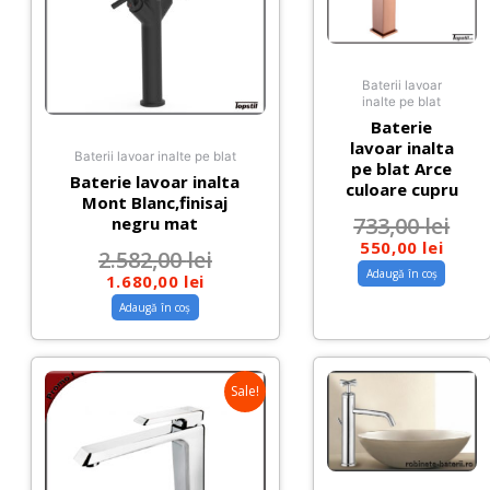
Baterii lavoar
inalte pe blat
Baterie
lavoar inalta
Baterii lavoar inalte pe blat
pe blat Arce
Baterie lavoar inalta
culoare cupru
Mont Blanc,finisaj
733,00
lei
negru mat
550,00
lei
2.582,00
lei
Adaugă în coș
1.680,00
lei
Adaugă în coș
Sale!