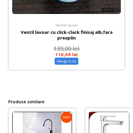
Ventile lavoar
Ventil lavoar cu click-clack finisaj alb,fara
preaplin
139,00
lei
110,00
lei
Adaugă în coș
Produse similare
Sale!