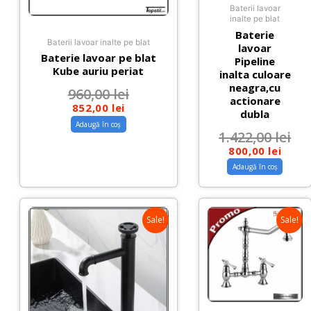
Baterii lavoar
inalte pe blat
Baterie
Baterii lavoar inalte pe blat
lavoar
Baterie lavoar pe blat
Pipeline
Kube auriu periat
inalta culoare
neagra,cu
960,00
lei
actionare
852,00
lei
dubla
Adaugă în coș
1.422,00
lei
800,00
lei
Adaugă în coș
Sale!
Sale!