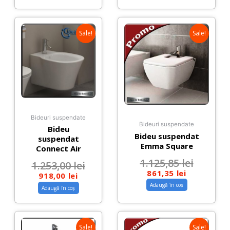
Sale!
Sale!
Bideuri suspendate
Bideuri suspendate
Bideu
Bideu suspendat
suspendat
Emma Square
Connect Air
1.125,85
lei
1.253,00
lei
861,35
lei
918,00
lei
Adaugă în coș
Adaugă în coș
Sale!
Sale!