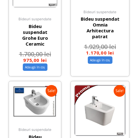
Bideuri suspendate
Bideu suspendat
Bideuri suspendate
Omnia
Bideu
Arhitectura
suspendat
patrat
Grohe Euro
Ceramic
1.929,00
lei
1.170,00
lei
1.700,00
lei
975,00
lei
Adaugă în coș
Adaugă în coș
Sale!
Sale!
Bideuri suspendate
Bideu