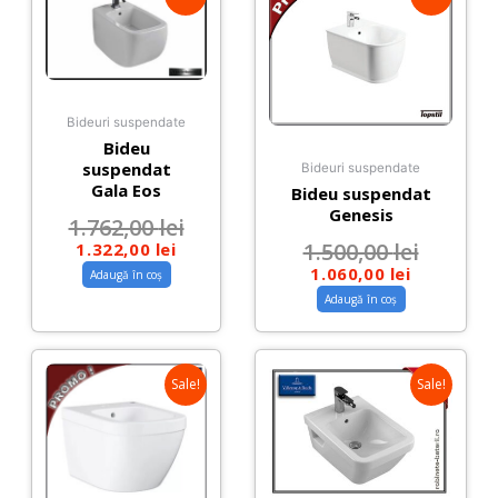
Bideuri suspendate
Bideu
suspendat
Bideuri suspendate
Gala Eos
Bideu suspendat
Genesis
1.762,00
lei
1.500,00
lei
1.322,00
lei
1.060,00
lei
Adaugă în coș
Adaugă în coș
Sale!
Sale!