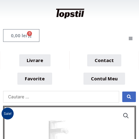
Skip
to
content
0
Cart
0,00
lei
Livrare
Contact
Favorite
Contul Meu
Sale!