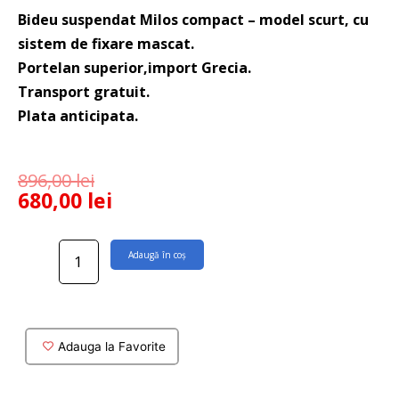
Bideu suspendat Milos compact – model scurt, cu
sistem de fixare mascat.
Portelan superior,import Grecia.
Transport gratuit.
Plata anticipata.
896,00
lei
680,00
lei
Cantitate
Adaugă în coș
Bideu
suspendat
Milos
Adauga la Favorite