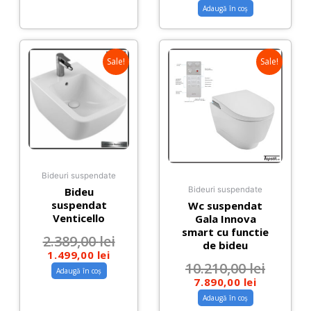
Adaugă în coș
Sale!
Sale!
Bideuri suspendate
Bideu
Bideuri suspendate
suspendat
Wc suspendat
Venticello
Gala Innova
smart cu functie
2.389,00
lei
de bideu
1.499,00
lei
10.210,00
lei
Adaugă în coș
7.890,00
lei
Adaugă în coș