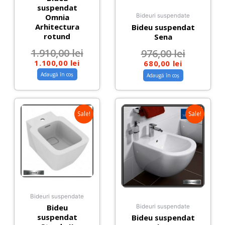
suspendat
Omnia
Bideuri suspendate
Arhitectura
Bideu suspendat
rotund
Sena
1.910,00
lei
976,00
lei
1.100,00
lei
680,00
lei
Adaugă în coș
Adaugă în coș
Sale!
Sale!
Bideuri suspendate
Bideu
Bideuri suspendate
suspendat
Bideu suspendat