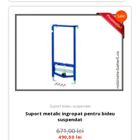
Sale!
Suport bideu suspendat
Suport metalic ingropat pentru bideu
suspendat
671,00
lei
490,00
lei