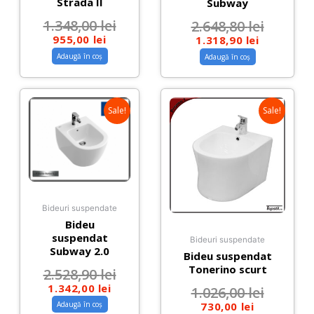
Strada II
Subway
1.348,00
lei
2.648,80
lei
955,00
lei
1.318,90
lei
Adaugă în coș
Adaugă în coș
Sale!
Sale!
Bideuri suspendate
Bideu
suspendat
Bideuri suspendate
Subway 2.0
Bideu suspendat
Tonerino scurt
2.528,90
lei
1.342,00
lei
1.026,00
lei
730,00
lei
Adaugă în coș