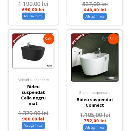
1.190,00
lei
827,00
lei
690,00
lei
640,00
lei
Adaugă în coș
Adaugă în coș
Sale!
Sale!
Bideuri suspendate
Bideu
suspendat
Bideuri suspendate
Celia negru
Bideu suspendat
mat
Connect
1.329,00
lei
1.105,00
lei
980,00
lei
752,00
lei
Adaugă în coș
Adaugă în coș