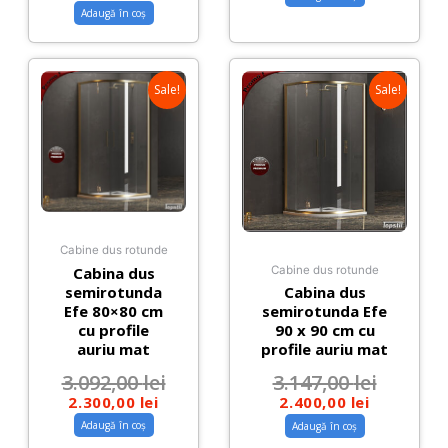
Adaugă în coș
Sale!
Sale!
Cabine dus rotunde
Cabine dus rotunde
Cabina dus
semirotunda
Cabina dus
Efe 80×80 cm
semirotunda Efe
cu profile
90 x 90 cm cu
auriu mat
profile auriu mat
3.092,00
lei
3.147,00
lei
2.300,00
lei
2.400,00
lei
Adaugă în coș
Adaugă în coș