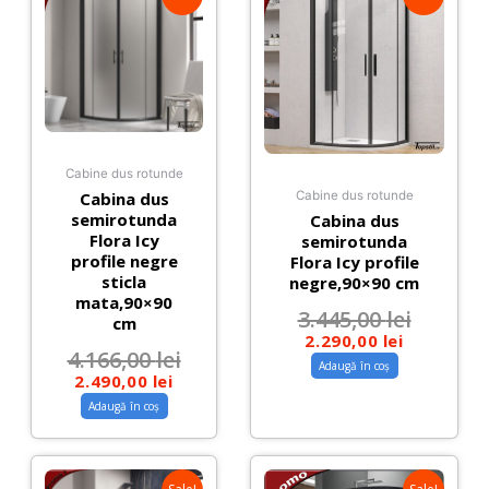
Cabine dus rotunde
Cabina dus
Cabine dus rotunde
semirotunda
Cabina dus
Flora Icy
semirotunda
profile negre
Flora Icy profile
sticla
negre,90×90 cm
mata,90×90
3.445,00
lei
cm
2.290,00
lei
4.166,00
lei
Adaugă în coș
2.490,00
lei
Adaugă în coș