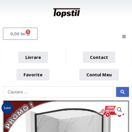
Skip
to
content
0
Cart
0,00
lei
Livrare
Contact
Favorite
Contul Meu
Sale!