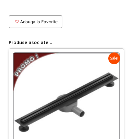
asimetrica
Maya
semirotunda
Adauga la Favorite
cu
profile
negre
Produse asociate…
Sale!