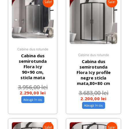
Sale!
Sale!
Cabine dus rotunde
Cabina dus
Cabine dus rotunde
semirotunda
Cabina dus
Flora Icy
semirotunda
90×90 cm,
Flora Icy profile
sticla mata
negre sticla
mata,80×80 cm
3.956,00
lei
3.683,00
lei
2.290,00
lei
2.200,00
lei
Adaugă în coș
Adaugă în coș
Sale!
Sale!