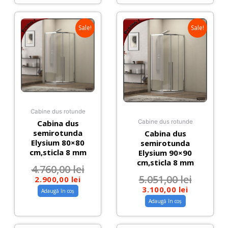
Sale!
Sale!
Cabine dus rotunde
Cabina dus
Cabine dus rotunde
semirotunda
Cabina dus
Elysium 80×80
semirotunda
cm,sticla 8 mm
Elysium 90×90
cm,sticla 8 mm
4.760,00
lei
5.051,00
lei
2.900,00
lei
3.100,00
lei
Adaugă în coș
Adaugă în coș