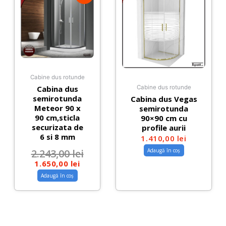
Cabine dus rotunde
Cabina dus
Cabine dus rotunde
semirotunda
Cabina dus Vegas
Meteor 90 x
semirotunda
90 cm,sticla
90×90 cm cu
securizata de
profile aurii
6 si 8 mm
1.410,00
lei
Adaugă în coș
2.243,00
lei
1.650,00
lei
Adaugă în coș