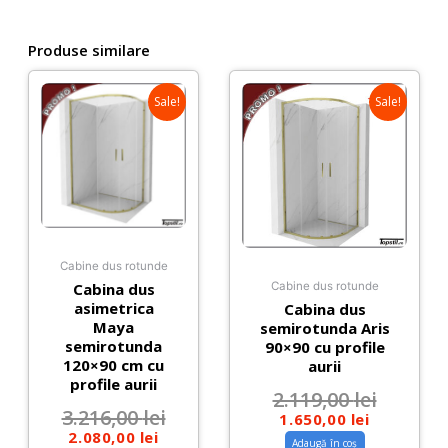
Produse similare
Sale!
Sale!
Cabine dus rotunde
Cabina dus
Cabine dus rotunde
asimetrica
Cabina dus
Maya
semirotunda Aris
semirotunda
90×90 cu profile
120×90 cm cu
aurii
profile aurii
2.119,00
lei
3.216,00
lei
1.650,00
lei
2.080,00
lei
Adaugă în coș