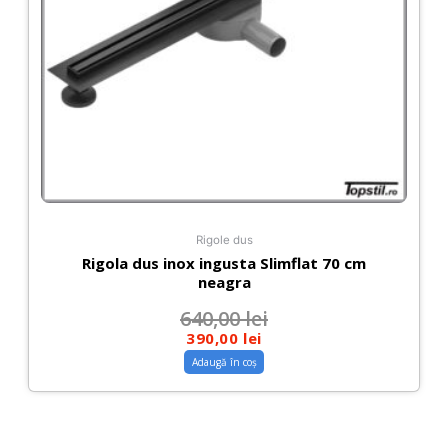
Rigole dus
Rigola dus inox ingusta Slimflat 70 cm
neagra
640,00
lei
390,00
lei
Adaugă în coș