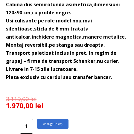
Cabina dus semirotunda asimetrica,dimensiuni
120×90 cm,cu profile negre.
Usi culisante pe role model nou,mai
silentioase,sticla de 6 mm tratata
anticalcar,inchidere magnetica,manere metalice.
Montaj reversibil,pe stanga sau dreapta.
Transport paletizat inclus in pret, in regim de
grupaj – firma de transport Schenker,nu curier.
Livrare in 7-15 zile lucratoare.
Plata exclusiv cu cardul sau transfer bancar.
3.119,00
lei
1.970,00
lei
Cantitate
Adaugă în coș
Cabina
dus