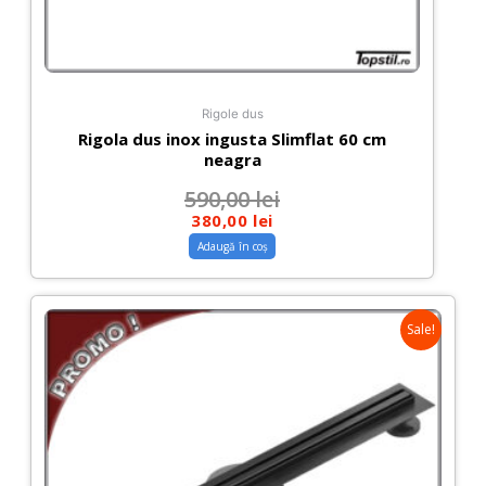
Rigole dus
Rigola dus inox ingusta Slimflat 60 cm
neagra
590,00
lei
380,00
lei
Adaugă în coș
Sale!