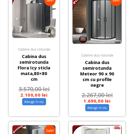
Sale!
Sale!
Cabine dus rotunde
Cabina dus
Cabine dus rotunde
semirotunda
Cabina dus
Flora Icy sticla
semirotunda
mata,80×80
Meteor 90 x 90
cm
cm cu profile
negre
3.570,00
lei
2.267,00
lei
2.100,00
lei
1.690,00
lei
Adaugă în coș
Adaugă în coș
Sale!