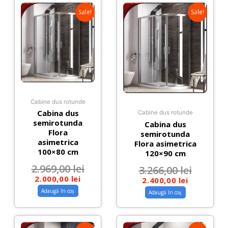
Sale!
Sale!
Cabine dus rotunde
Cabina dus
Cabine dus rotunde
semirotunda
Cabina dus
Flora
semirotunda
asimetrica
Flora asimetrica
100×80 cm
120×90 cm
2.969,00
lei
3.266,00
lei
2.000,00
lei
2.400,00
lei
Adaugă în coș
Adaugă în coș