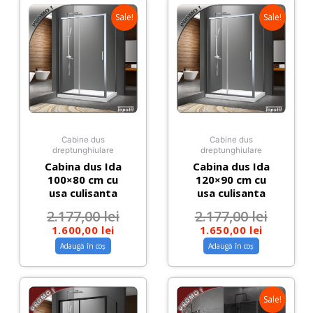
Sale!
Sale!
Cabine dus
Cabine dus
dreptunghiulare
dreptunghiulare
Cabina dus Ida
Cabina dus Ida
100×80 cm cu
120×90 cm cu
usa culisanta
usa culisanta
2.177,00
lei
2.177,00
lei
1.600,00
lei
1.650,00
lei
Adaugă în coș
Adaugă în coș
Sale!