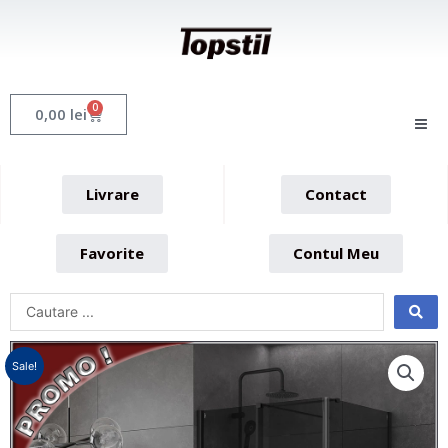
Skip
to
content
0
Cart
0,00
lei
Livrare
Contact
Favorite
Contul Meu
Sale!