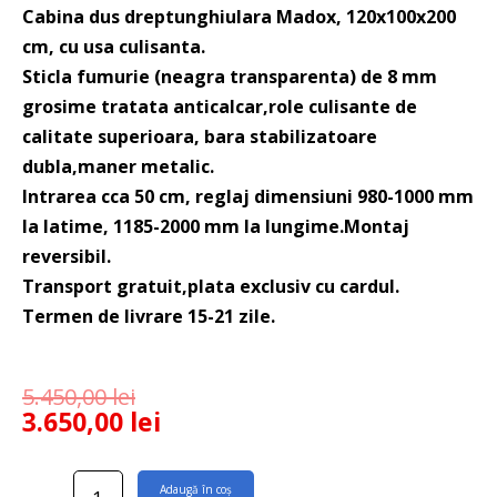
Cabina dus dreptunghiulara Madox, 120x100x200
cm, cu usa culisanta.
Sticla fumurie (neagra transparenta) de 8 mm
grosime tratata anticalcar,role culisante de
calitate superioara, bara stabilizatoare
dubla,maner metalic.
Intrarea cca 50 cm, reglaj dimensiuni 980-1000 mm
la latime, 1185-2000 mm la lungime.Montaj
reversibil.
Transport gratuit,plata exclusiv cu cardul.
Termen de livrare 15-21 zile.
5.450,00
lei
3.650,00
lei
Cantitate
Adaugă în coș