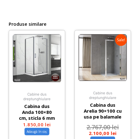
Produse similare
Sale!
Cabine dus
Cabine dus
dreptunghiulare
dreptunghiulare
Cabina dus
Cabina dus
Arelia 90×100 cu
Anda 100×80
usa pe balamale
cm, sticla 6 mm
1.850,00
lei
2.767,00
lei
Adaugă în coș
2.100,00
lei