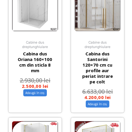
Cabine dus
Cabine dus
dreptunghiulare
dreptunghiulare
Cabina dus
Cabina dus
Oriana 160×100
Santorini
cm din sticla 8
120×70 cm cu
mm
profile aur
periat intrare
2.930,00
lei
pe colt
2.500,00
lei
6.633,00
lei
Adaugă în coș
4.200,00
lei
Adaugă în coș