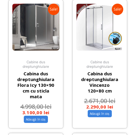
Sale!
Sale!
Cabine dus
Cabine dus
dreptunghiulare
dreptunghiulare
Cabina dus
Cabina dus
dreptunghiulara
dreptunghiulara
Flora Icy 130×90
Vincenzo
cm cu sticla
120×80 cm
mata
2.671,00
lei
4.998,00
lei
2.290,00
lei
3.100,00
lei
Adaugă în coș
Adaugă în coș