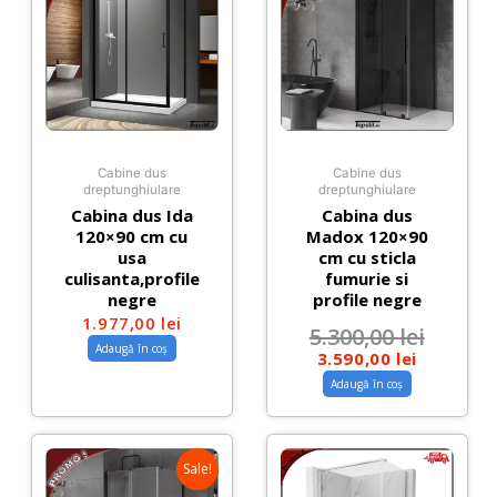
Cabine dus
Cabine dus
dreptunghiulare
dreptunghiulare
Cabina dus Ida
Cabina dus
120×90 cm cu
Madox 120×90
usa
cm cu sticla
culisanta,profile
fumurie si
negre
profile negre
1.977,00
lei
5.300,00
lei
Adaugă în coș
3.590,00
lei
Adaugă în coș
Sale!