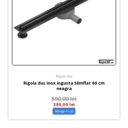
Rigole dus
Rigola dus inox ingusta Slimflat 60 cm
neagra
590,00
lei
380,00
lei
Adaugă în coș