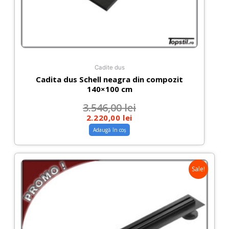
Cadite dus
Cadita dus Schell neagra din compozit
140×100 cm
3.546,00
lei
2.220,00
lei
Adaugă în coș
Sale!