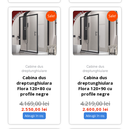
Sale!
Sale!
Cabine dus
Cabine dus
dreptunghiulare
dreptunghiulare
Cabina dus
Cabina dus
dreptunghiulara
dreptunghiulara
Flora 120×80 cu
Flora 120×90 cu
profile negre
profile negre
4.169,00
lei
4.219,00
lei
2.550,00
lei
2.600,00
lei
Adaugă în coș
Adaugă în coș