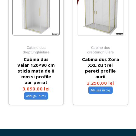
Cabine dus
Cabine dus
dreptunghiulare
dreptunghiulare
Cabina dus
Cabina dus Zora
Velar 120×90 cm
XXL cu trei
sticla mata de 8
pereti profile
mm si profile
aurii
aur periat
3.250,00
lei
3.090,00
lei
Adaugă în coș
Adaugă în coș