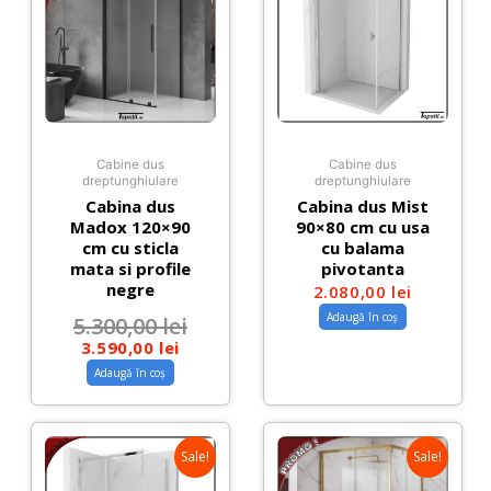
Cabine dus
Cabine dus
dreptunghiulare
dreptunghiulare
Cabina dus
Cabina dus Mist
Madox 120×90
90×80 cm cu usa
cm cu sticla
cu balama
mata si profile
pivotanta
negre
2.080,00
lei
Adaugă în coș
5.300,00
lei
3.590,00
lei
Adaugă în coș
Sale!
Sale!