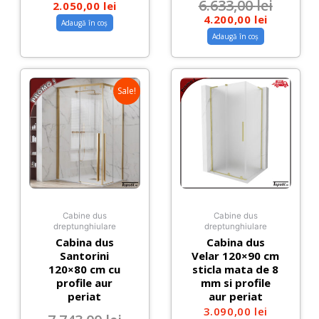
6.633,00
lei
2.050,00
lei
4.200,00
lei
Adaugă în coș
Adaugă în coș
Sale!
Cabine dus
Cabine dus
dreptunghiulare
dreptunghiulare
Cabina dus
Cabina dus
Santorini
Velar 120×90 cm
120×80 cm cu
sticla mata de 8
profile aur
mm si profile
periat
aur periat
3.090,00
lei