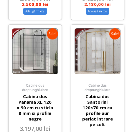
2.500,00
lei
2.180,00
lei
Adaugă în coș
Adaugă în coș
Sale!
Sale!
Cabine dus
Cabine dus
dreptunghiulare
dreptunghiulare
Cabina dus
Cabina dus
Panama XL 120
Santorini
x 90 cm cu sticla
120×70 cm cu
8 mm si profile
profile aur
negre
periat intrare
pe colt
3.197,00
lei