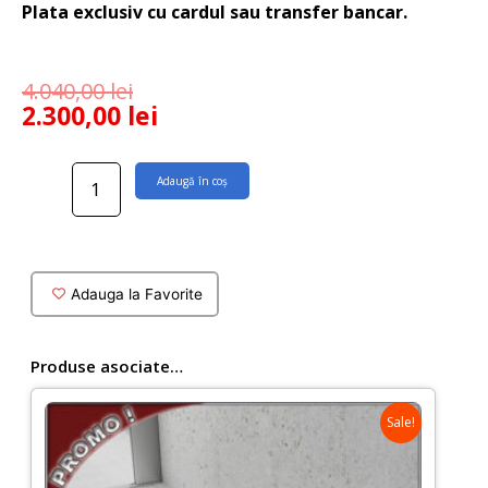
Plata exclusiv cu cardul sau transfer bancar.
4.040,00
lei
2.300,00
lei
Cantitate
Adaugă în coș
Cabina
dus
patrata
Alto
sticla
Adauga la Favorite
neagra
70x90
cm
Produse asociate…
Sale!