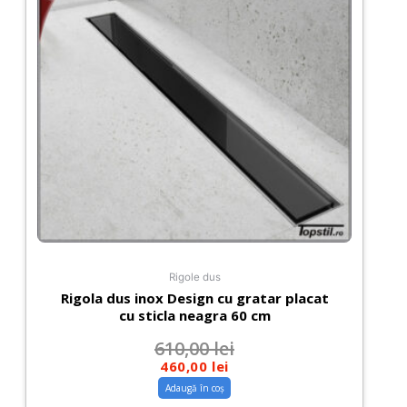
Rigole dus
Rigola dus inox Design cu gratar placat
cu sticla neagra 60 cm
610,00
lei
460,00
lei
Adaugă în coș