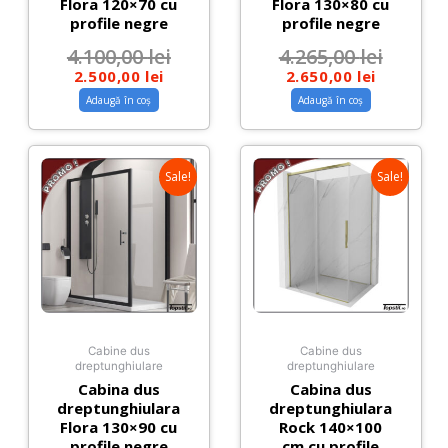
Flora 120×70 cu
Flora 130×80 cu
profile negre
profile negre
4.100,00
lei
4.265,00
lei
2.500,00
lei
2.650,00
lei
Adaugă în coș
Adaugă în coș
Sale!
Sale!
Cabine dus
Cabine dus
dreptunghiulare
dreptunghiulare
Cabina dus
Cabina dus
dreptunghiulara
dreptunghiulara
Flora 130×90 cu
Rock 140×100
profile negre
cm cu profile