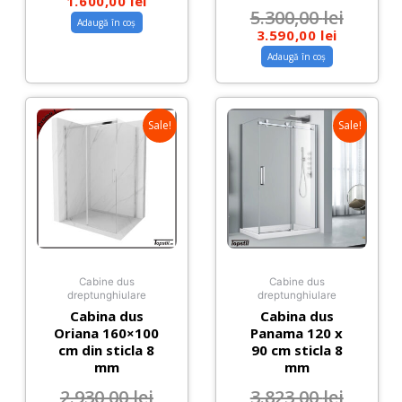
1.600,00
lei
5.300,00
lei
Adaugă în coș
3.590,00
lei
Adaugă în coș
Sale!
Sale!
Cabine dus
Cabine dus
dreptunghiulare
dreptunghiulare
Cabina dus
Cabina dus
Oriana 160×100
Panama 120 x
cm din sticla 8
90 cm sticla 8
mm
mm
2.930,00
lei
3.823,00
lei