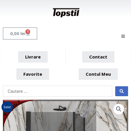
Skip
to
content
0
Cart
0,00
lei
Livrare
Contact
Favorite
Contul Meu
Sale!