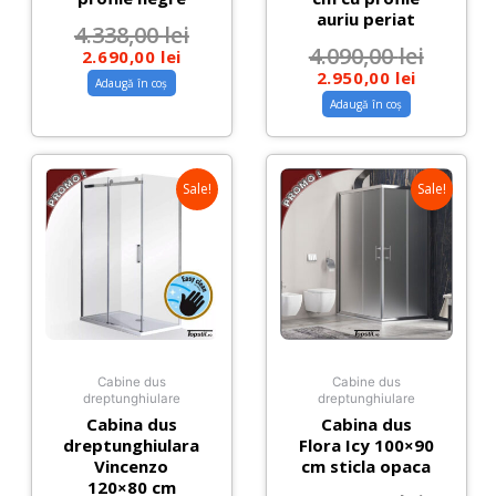
auriu periat
4.338,00
lei
4.090,00
lei
2.690,00
lei
2.950,00
lei
Adaugă în coș
Adaugă în coș
Sale!
Sale!
Cabine dus
Cabine dus
dreptunghiulare
dreptunghiulare
Cabina dus
Cabina dus
dreptunghiulara
Flora Icy 100×90
Vincenzo
cm sticla opaca
120×80 cm