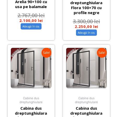
Arelia 90×100 cu
dreptunghiulara
usa pe balamale
Flora 100×70 cu
profile negre
2.767,00
lei
2.100,00
lei
3.300,00
lei
2.250,00
lei
Adaugă în coș
Adaugă în coș
Sale!
Sale!
Cabine dus
Cabine dus
dreptunghiulare
dreptunghiulare
Cabina dus
Cabina dus
dreptunghiulara
dreptunghiulara