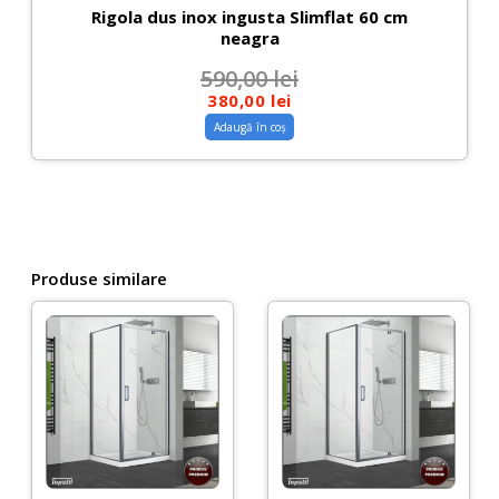
Rigola dus inox ingusta Slimflat 60 cm
neagra
590,00
lei
380,00
lei
Adaugă în coș
Produse similare