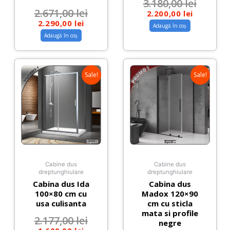
3.180,00
lei
2.671,00
lei
2.200,00
lei
2.290,00
lei
Adaugă în coș
Adaugă în coș
Sale!
Sale!
Cabine dus
Cabine dus
dreptunghiulare
dreptunghiulare
Cabina dus Ida
Cabina dus
100×80 cm cu
Madox 120×90
usa culisanta
cm cu sticla
mata si profile
2.177,00
lei
negre