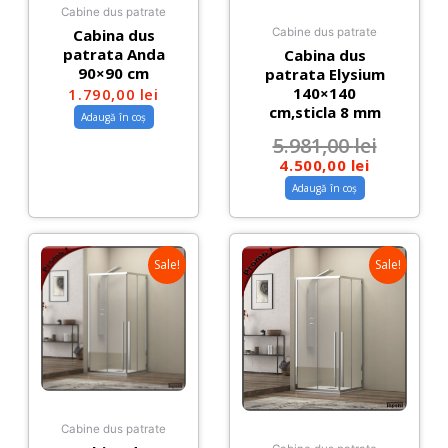
Cabine dus patrate
Cabina dus
Cabine dus patrate
patrata Anda
Cabina dus
90×90 cm
patrata Elysium
140×140
1.790,00
lei
cm,sticla 8 mm
Adaugă în coș
5.981,00
lei
4.500,00
lei
Adaugă în coș
Sale!
Sale!
Cabine dus patrate