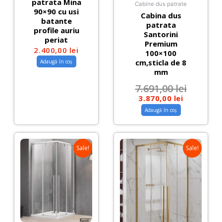
patrata Mina
Cabine dus patrate
90×90 cu usi
Cabina dus
batante
patrata
profile auriu
Santorini
periat
Premium
2.400,00
lei
100×100
cm,sticla de 8
Adaugă în coș
mm
7.691,00
lei
3.870,00
lei
Adaugă în coș
Sale!
Sale!