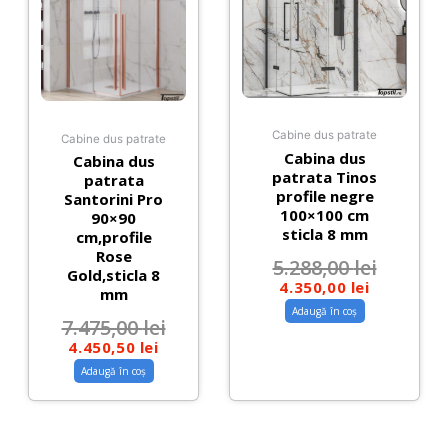
Cabine dus patrate
Cabine dus patrate
Cabina dus
Cabina dus
patrata Tinos
patrata
profile negre
Santorini Pro
100×100 cm
90×90
sticla 8 mm
cm,profile
Rose
5.288,00
lei
Gold,sticla 8
4.350,00
lei
mm
Adaugă în coș
7.475,00
lei
4.450,50
lei
Adaugă în coș