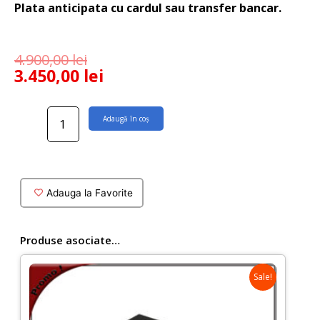
Plata anticipata cu cardul sau transfer bancar.
4.900,00
lei
3.450,00
lei
Cantitate
Adaugă în coș
Cabina
dus
patrata
Flora
XXL
Adauga la Favorite
100x100
cm
cu
Produse asociate…
profile
negre
Sale!