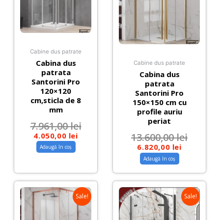
Cabine dus patrate
Cabina dus
Cabine dus patrate
patrata
Cabina dus
Santorini Pro
patrata
120×120
Santorini Pro
cm,sticla de 8
150×150 cm cu
mm
profile auriu
periat
7.961,00
lei
4.050,00
lei
13.600,00
lei
6.820,00
lei
Adaugă în coș
Adaugă în coș
Sale!
Sale!