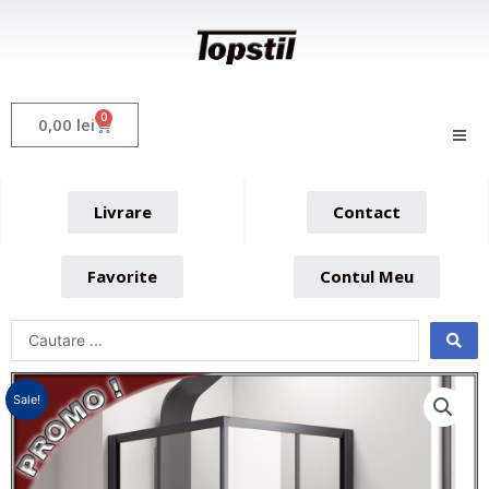
Skip
to
content
0
Cart
0,00
lei
Livrare
Contact
Favorite
Contul Meu
Sale!