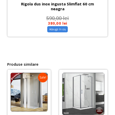
Rigola dus inox ingusta Slimflat 60 cm
neagra
590,00
lei
380,00
lei
Adaugă în coș
Produse similare
Sale!