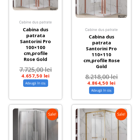
Cabine dus patrate
Cabina dus
Cabine dus patrate
patrata
Cabina dus
Santorini Pro
patrata
100×100
Santorini Pro
cm,profile
110×110
Rose Gold
cm,profile Rose
Gold
7.725,00
lei
4.657,50
lei
8.218,00
lei
4.864,50
lei
Adaugă în coș
Adaugă în coș
Sale!
Sale!