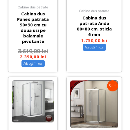
Cabine dus patrate
Cabine dus patrate
Cabina dus
Cabina dus
Panex patrata
patrata Anda
90×90 cm cu
80×80 cm, sticla
doua usi pe
6 mm
balamale
1.750,00
lei
pivotante
Adaugă în coș
3.619,00
lei
2.390,00
lei
Adaugă în coș
Sale!