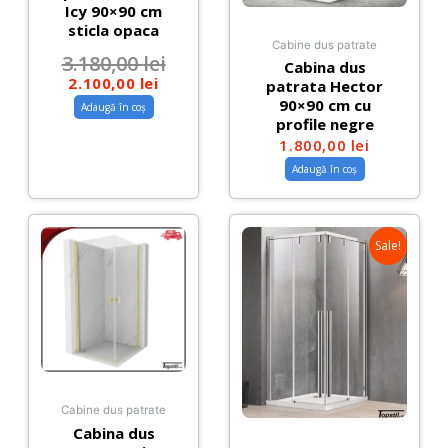
Icy 90×90 cm
sticla opaca
Cabine dus patrate
3.180,00
lei
Cabina dus
2.100,00
lei
patrata Hector
90×90 cm cu
Adaugă în coș
profile negre
1.800,00
lei
Adaugă în coș
Sale!
Cabine dus patrate
Cabina dus