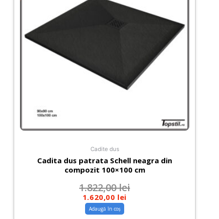
Cadite dus
Cadita dus patrata Schell neagra din
compozit 100×100 cm
1.822,00
lei
1.620,00
lei
Adaugă în coș