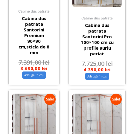
Cabine dus patrate
Cabina dus
Cabine dus patrate
patrata
Cabina dus
Santorini
patrata
Premium
Santorini Pro
90×90
100×100 cm cu
cm,sticla de 8
profile auriu
mm
periat
7.391,00
lei
7.725,00
lei
3.690,00
lei
4.390,00
lei
Adaugă în coș
Adaugă în coș
Sale!
Sale!