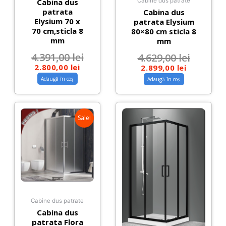
Cabina dus
Cabine dus patrate
patrata
Cabina dus
Elysium 70 x
patrata Elysium
70 cm,sticla 8
80×80 cm sticla 8
mm
mm
4.391,00
lei
4.629,00
lei
2.800,00
lei
2.899,00
lei
Adaugă în coș
Adaugă în coș
Sale!
Cabine dus patrate
Cabina dus
patrata Flora