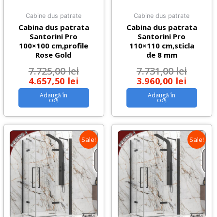
Cabine dus patrate
Cabine dus patrate
Cabina dus patrata
Cabina dus patrata
Santorini Pro
Santorini Pro
100×100 cm,profile
110×110 cm,sticla
Rose Gold
de 8 mm
7.725,00
lei
7.731,00
lei
4.657,50
lei
3.960,00
lei
Adaugă în
Adaugă în
coș
coș
Sale!
Sale!