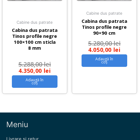
Cabine dus patrate
Cabina dus patrata
Cabine dus patrate
Tinos profile negre
Cabina dus patrata
90×90 cm
Tinos profile negre
100×100 cm sticla
5.280,00
lei
8 mm
4.050,00
lei
Adaugă în
coș
5.288,00
lei
4.350,00
lei
Adaugă în
coș
Meniu
Livrare si retur