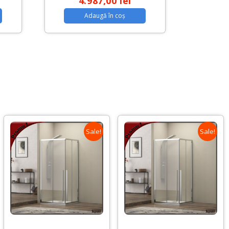
4.987,00
lei
Adaugă în coș
Sale!
Sale!