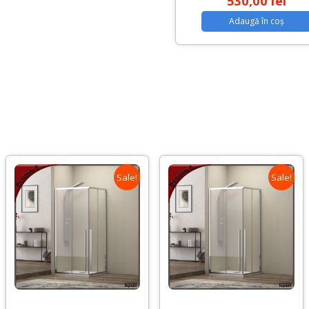
530,00
lei
Adaugă în coș
Sale!
Sale!