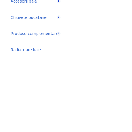
Accesorii baie
Chiuvete bucatarie
Produse complementare
Radiatoare baie
Radiatoare baie port-prosop