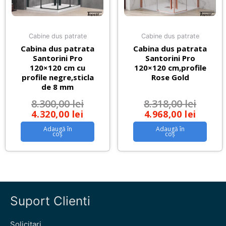
Cabine dus patrate
Cabine dus patrate
Cabina dus patrata
Cabina dus patrata
Santorini Pro
Santorini Pro
120×120 cm cu
120×120 cm,profile
profile negre,sticla
Rose Gold
de 8 mm
8.300,00
lei
8.318,00
lei
4.320,00
lei
4.968,00
lei
Adaugă în
Adaugă în
coș
coș
Suport Clienti
Solicitari