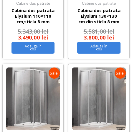
Cabine dus patrate
Cabine dus patrate
Cabina dus patrata
Cabina dus patrata
Elysium 110×110
Elysium 130×130
cm,sticla 8 mm
cm din sticla 8 mm
5.343,00
lei
5.581,00
lei
3.490,00
lei
3.800,00
lei
Adaugă în
Adaugă în
coș
coș
Sale!
Sale!