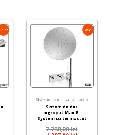
Sale!
Sale!
Sisteme de dus cu termostat
ta
Sistem de dus
ingropat Max B-
System cu termostat
7.788,00
lei