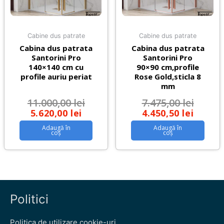
Cabine dus patrate
Cabine dus patrate
Cabina dus patrata
Cabina dus patrata
Santorini Pro
Santorini Pro
140×140 cm cu
90×90 cm,profile
profile auriu periat
Rose Gold,sticla 8
mm
11.000,00
lei
7.475,00
lei
5.620,00
lei
4.450,50
lei
Adaugă în
Adaugă în
coș
coș
Politici
Politica de utilizare cookie-uri