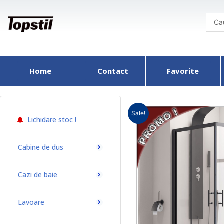
Skip
to
content
Home
Contact
Favorite
Sale!
Lichidare stoc !
Cabine de dus
Cazi de baie
Lavoare