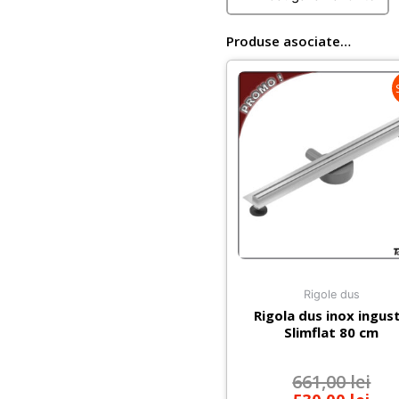
XXL
110x110
Produse asociate…
cm
cu
profile
negre
Rigole dus
Rigola dus inox ingus
Slimflat 80 cm
661,00
lei