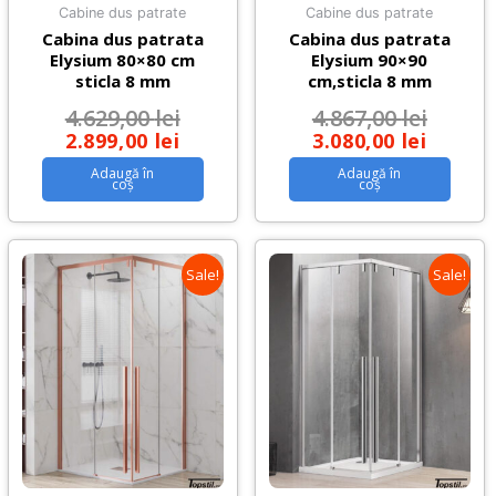
Cabine dus patrate
Cabine dus patrate
Cabina dus patrata
Cabina dus patrata
Elysium 80×80 cm
Elysium 90×90
sticla 8 mm
cm,sticla 8 mm
4.629,00
lei
4.867,00
lei
2.899,00
lei
3.080,00
lei
Adaugă în
Adaugă în
coș
coș
Sale!
Sale!