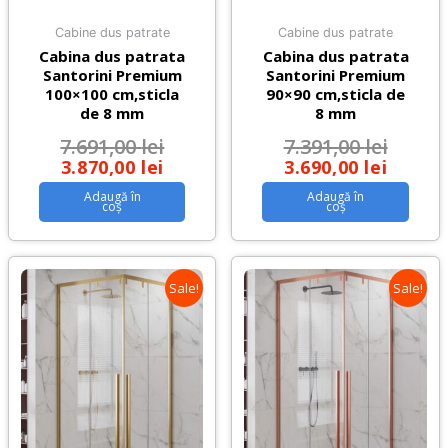
Cabine dus patrate
Cabine dus patrate
Cabina dus patrata
Cabina dus patrata
Santorini Premium
Santorini Premium
100×100 cm,sticla
90×90 cm,sticla de
de 8 mm
8 mm
7.691,00
lei
7.391,00
lei
3.870,00
lei
3.690,00
lei
Adaugă în
Adaugă în
coș
coș
Sale!
Sale!