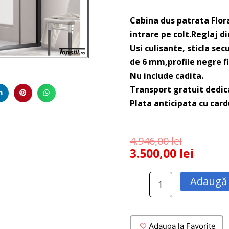
Cabina dus patrata Flor
intrare pe colt.Reglaj d
Usi culisante, sticla se
de 6 mm,profile negre fi
Nu include cadita.
Transport gratuit dedica
Plata anticipata cu card
4.946,00
lei
3.500,00
lei
Cantitate
Adaugă 
Cabina
dus
patrata
Flora
Adauga la Favorite