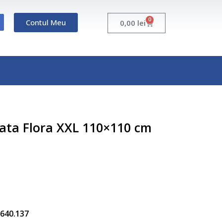
0
Contul Meu
Cart
0,00
lei
ata Flora XXL 110×110 cm
5.640.137