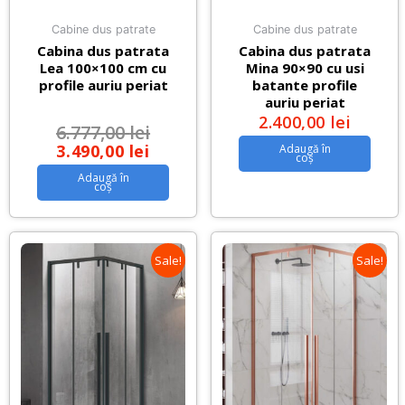
Cabine dus patrate
Cabine dus patrate
Cabina dus patrata
Cabina dus patrata
Lea 100×100 cm cu
Mina 90×90 cu usi
profile auriu periat
batante profile
auriu periat
2.400,00
lei
6.777,00
lei
3.490,00
lei
Adaugă în
coș
Adaugă în
coș
Sale!
Sale!