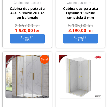
Cabine dus patrate
Cabine dus patrate
Cabina dus patrata
Cabina dus patrata
Arelia 90×90 cu usa
Elysium 100×100
pe balamale
cm,sticla 8 mm
2.667,00
lei
5.105,00
lei
1.930,00
lei
3.190,00
lei
Adaugă în
Adaugă în
coș
coș
Sale!