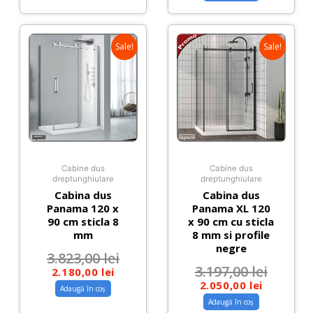
Sale!
Sale!
Cabine dus
Cabine dus
dreptunghiulare
dreptunghiulare
Cabina dus
Cabina dus
Panama 120 x
Panama XL 120
90 cm sticla 8
x 90 cm cu sticla
mm
8 mm si profile
negre
3.823,00
lei
3.197,00
lei
2.180,00
lei
2.050,00
lei
Adaugă în coș
Adaugă în coș