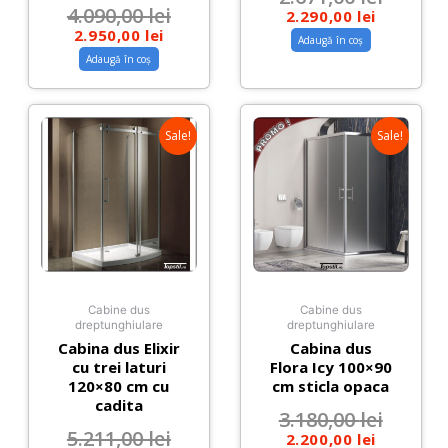
4.090,00
lei
2.290,00
lei
2.950,00
lei
Adaugă în coș
Adaugă în coș
Sale!
Sale!
Cabine dus
Cabine dus
dreptunghiulare
dreptunghiulare
Cabina dus Elixir
Cabina dus
cu trei laturi
Flora Icy 100×90
120×80 cm cu
cm sticla opaca
cadita
3.180,00
lei
5.211,00
lei
2.200,00
lei