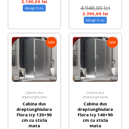
2.100,00
lei
4.948,00
lei
Adaugă în coș
3.390,00
lei
Adaugă în coș
Sale!
Sale!
Cabine dus
Cabine dus
dreptunghiulare
dreptunghiulare
Cabina dus
Cabina dus
dreptunghiulara
dreptunghiulara
Flora Icy 130×90
Flora Icy 140×90
cm cu sticla
cm cu sticla
mata
mata