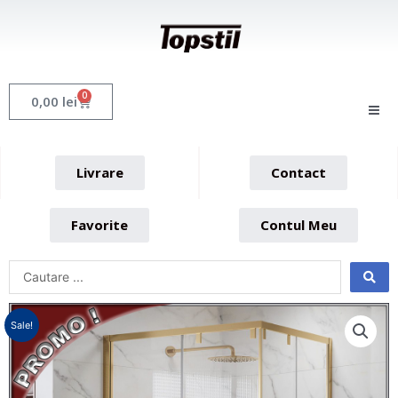
Skip
to
content
0
Cart
0,00
lei
Livrare
Contact
Favorite
Contul Meu
Sale!