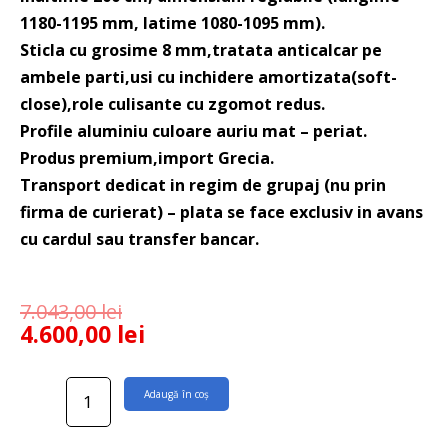
1180-1195 mm, latime 1080-1095 mm).
Sticla cu grosime 8 mm,tratata anticalcar pe
ambele parti,usi cu inchidere amortizata(soft-
close),role culisante cu zgomot redus.
Profile aluminiu culoare auriu mat – periat.
Produs premium,import Grecia.
Transport dedicat in regim de grupaj (nu prin
firma de curierat) – plata se face exclusiv in avans
cu cardul sau transfer bancar.
7.043,00
lei
4.600,00
lei
Cantitate
Adaugă în coș
Cabina
dus
Santorini