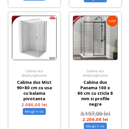
Sale!
Cabine dus
Cabine dus
dreptunghiulare
dreptunghiulare
Cabina dus Mist
Cabina dus
90×80 cm cu usa
Panama 100 x
cu balama
80 cm cu sticla 8
pivotanta
mm si profile
negre
2.080,00
lei
Adaugă în coș
3.197,00
lei
2.200,00
lei
Adaugă în coș