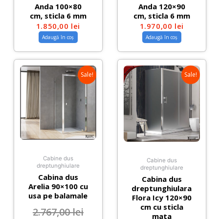
Anda 100×80
Anda 120×90
cm, sticla 6 mm
cm, sticla 6 mm
1.850,00
lei
1.970,00
lei
Adaugă în coș
Adaugă în coș
Sale!
Sale!
Cabine dus
Cabine dus
dreptunghiulare
dreptunghiulare
Cabina dus
Cabina dus
Arelia 90×100 cu
dreptunghiulara
usa pe balamale
Flora Icy 120×90
cm cu sticla
2.767,00
lei
mata