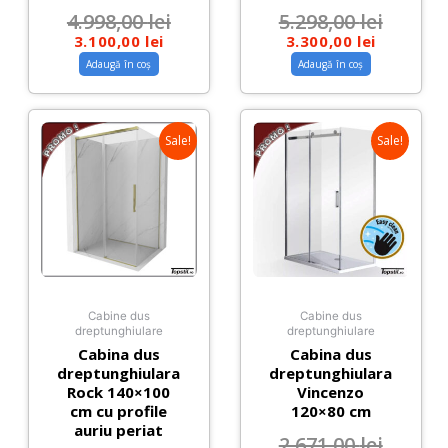
4.998,00
lei
5.298,00
lei
3.100,00
lei
3.300,00
lei
Adaugă în coș
Adaugă în coș
Sale!
Sale!
Cabine dus
Cabine dus
dreptunghiulare
dreptunghiulare
Cabina dus
Cabina dus
dreptunghiulara
dreptunghiulara
Rock 140×100
Vincenzo
cm cu profile
120×80 cm
auriu periat
2.671,00
lei