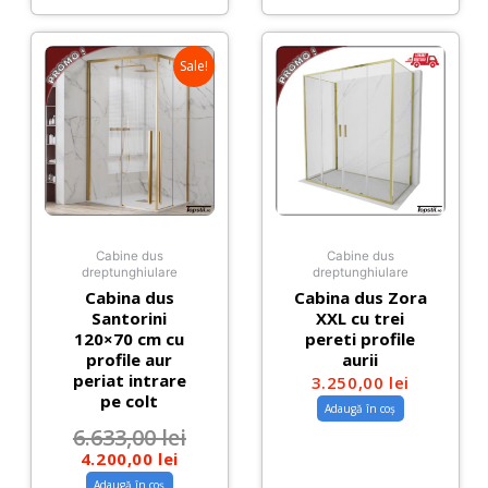
Sale!
Cabine dus
Cabine dus
dreptunghiulare
dreptunghiulare
Cabina dus
Cabina dus Zora
Santorini
XXL cu trei
120×70 cm cu
pereti profile
profile aur
aurii
periat intrare
3.250,00
lei
pe colt
Adaugă în coș
6.633,00
lei
4.200,00
lei
Adaugă în coș