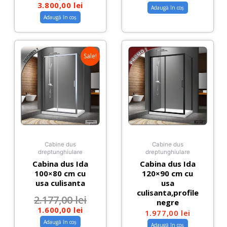
3.800,00
lei
Adaugă în coș
Adaugă în coș
Sale!
Cabine dus
Cabine dus
dreptunghiulare
dreptunghiulare
Cabina dus Ida
Cabina dus Ida
100×80 cm cu
120×90 cm cu
usa culisanta
usa
culisanta,profile
2.177,00
lei
negre
1.600,00
lei
1.977,00
lei
Adaugă în coș
Adaugă în coș