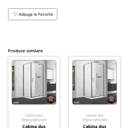
120x110
cm
Adauga la Favorite
cu
profile
aur
periat
Produse similare
Cabine dus
Cabine dus
dreptunghiulare
dreptunghiulare
Cabina dus
Cabina dus