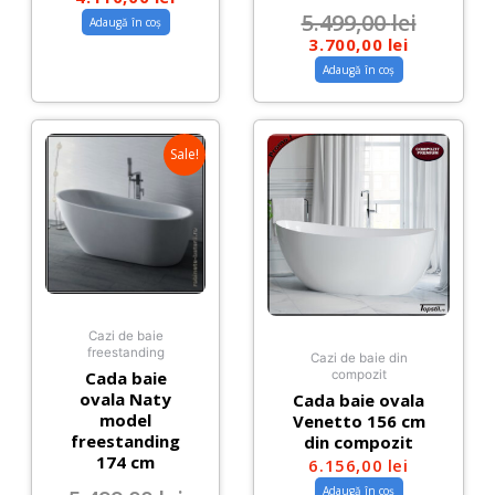
5.499,00
lei
Adaugă în coș
3.700,00
lei
Adaugă în coș
Sale!
Cazi de baie
freestanding
Cazi de baie din
Cada baie
compozit
ovala Naty
Cada baie ovala
model
Venetto 156 cm
freestanding
din compozit
174 cm
6.156,00
lei
Adaugă în coș