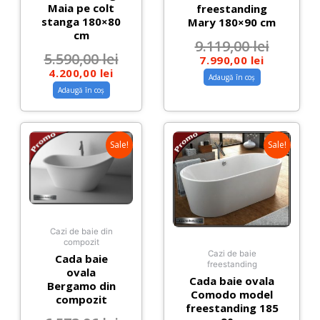
Maia pe colt
freestanding
stanga 180×80
Mary 180×90 cm
cm
9.119,00
lei
5.590,00
lei
7.990,00
lei
4.200,00
lei
Adaugă în coș
Adaugă în coș
Sale!
Sale!
Cazi de baie din
compozit
Cazi de baie
Cada baie
freestanding
ovala
Cada baie ovala
Bergamo din
Comodo model
compozit
freestanding 185