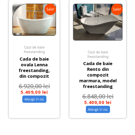
Sale!
Sale!
Cazi de baie
freestanding
Cazi de baie
freestanding
Cada de baie
Cada de baie
ovala Lenna
Rento din
freestanding,
compozit
din compozit
marmura, model
6.920,00
lei
freestanding
5.409,00
lei
6.848,00
lei
Adaugă în coș
5.400,00
lei
Adaugă în coș