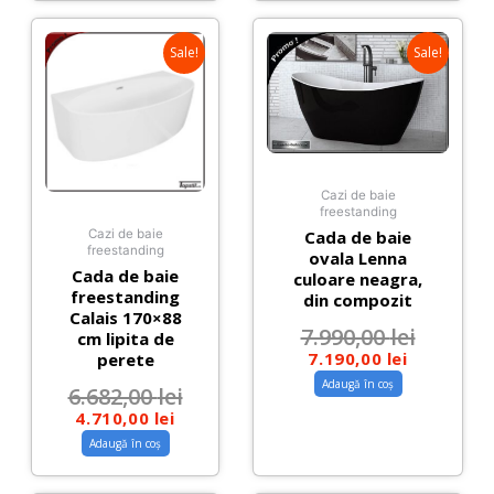
Sale!
Sale!
Cazi de baie
freestanding
Cada de baie
Cazi de baie
freestanding
ovala Lenna
Cada de baie
culoare neagra,
freestanding
din compozit
Calais 170×88
7.990,00
lei
cm lipita de
7.190,00
lei
perete
Adaugă în coș
6.682,00
lei
4.710,00
lei
Adaugă în coș