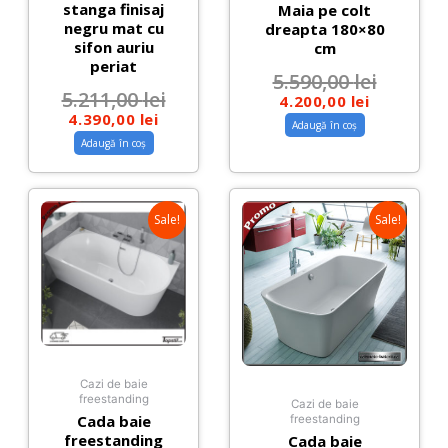
stanga finisaj
Maia pe colt
negru mat cu
dreapta 180×80
sifon auriu
cm
periat
5.590,00
lei
5.211,00
lei
4.200,00
lei
4.390,00
lei
Adaugă în coș
Adaugă în coș
Sale!
Sale!
Cazi de baie
freestanding
Cazi de baie
Cada baie
freestanding
freestanding
Cada baie