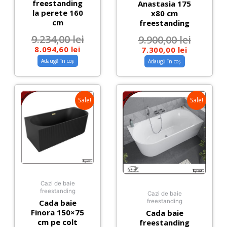
freestanding
Anastasia 175
la perete 160
x80 cm
cm
freestanding
9.234,00
lei
9.900,00
lei
8.094,60
lei
7.300,00
lei
Adaugă în coș
Adaugă în coș
Sale!
Sale!
Cazi de baie
freestanding
Cazi de baie
Cada baie
freestanding
Finora 150×75
Cada baie
cm pe colt
freestanding