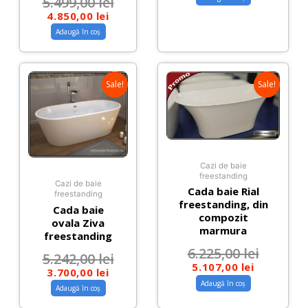
5.499,00
lei
4.850,00
lei
Adaugă în coș
Sale!
Sale!
Cazi de baie
freestanding
Cazi de baie
Cada baie Rial
freestanding
freestanding, din
Cada baie
compozit
ovala Ziva
marmura
freestanding
6.225,00
lei
5.242,00
lei
5.107,00
lei
3.700,00
lei
Adaugă în coș
Adaugă în coș