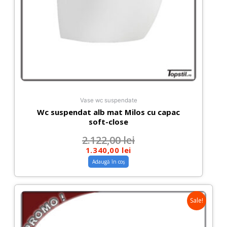
Vase wc suspendate
Wc suspendat alb mat Milos cu capac
soft-close
2.122,00
lei
1.340,00
lei
Adaugă în coș
Sale!