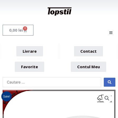
Skip
to
content
0
Cart
0,00
lei
Livrare
Contact
Favorite
Contul Meu
Sale!