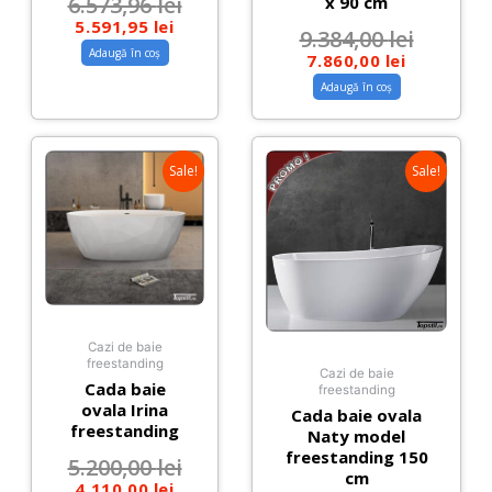
6.573,96
lei
x 90 cm
5.591,95
lei
9.384,00
lei
Adaugă în coș
7.860,00
lei
Adaugă în coș
Sale!
Sale!
Cazi de baie
freestanding
Cazi de baie
Cada baie
freestanding
ovala Irina
Cada baie ovala
freestanding
Naty model
freestanding 150
5.200,00
lei
cm
4.110,00
lei