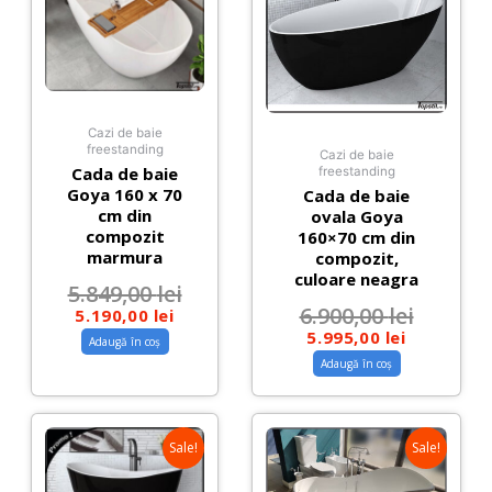
Cazi de baie
freestanding
Cazi de baie
Cada de baie
freestanding
Goya 160 x 70
Cada de baie
cm din
ovala Goya
compozit
160×70 cm din
marmura
compozit,
culoare neagra
5.849,00
lei
6.900,00
lei
5.190,00
lei
5.995,00
lei
Adaugă în coș
Adaugă în coș
Sale!
Sale!