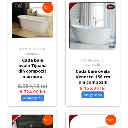
Sale!
Cazi de baie din
compozit
Cada baie
Cazi de baie din
ovala Tijuana
compozit
din compozit
Cada baie ovala
marmura
Venetto 156 cm
din compozit
6.954,12
lei
6.156,00
lei
5.724,00
lei
Adaugă în coș
Adaugă în coș
Sale!
Sale!