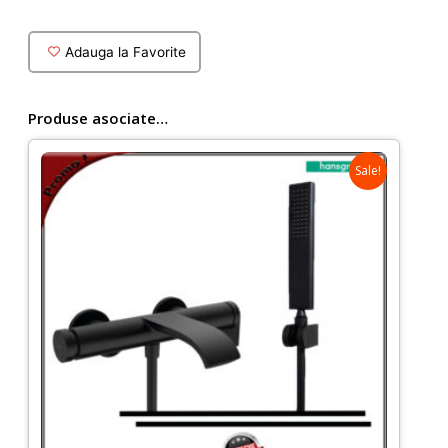
Danae
170x80
Adauga la Favorite
cm
negru
mat
Produse asociate…
Sale!