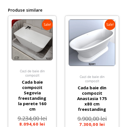
Produse similare
Sale!
Sale!
Cazi de baie din
compozit
Cazi de baie din
Cada baie
compozit
compozit
Cada baie din
Segovia
compozit
freestanding
Anastasia 175
la perete 160
x80 cm
cm
freestanding
9.234,00
lei
9.900,00
lei
8.094,60
lei
7.300,00
lei