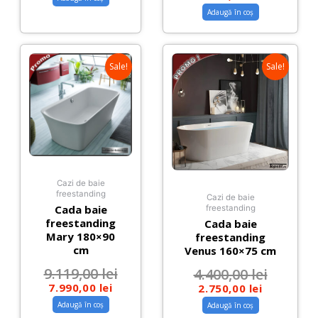
Adaugă în coș
Sale!
Sale!
Cazi de baie
freestanding
Cazi de baie
Cada baie
freestanding
freestanding
Cada baie
Mary 180×90
freestanding
cm
Venus 160×75 cm
9.119,00
lei
4.400,00
lei
7.990,00
lei
2.750,00
lei
Adaugă în coș
Adaugă în coș