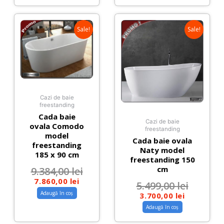
Sale!
Sale!
Cazi de baie
freestanding
Cada baie
Cazi de baie
ovala Comodo
freestanding
model
Cada baie ovala
freestanding
Naty model
185 x 90 cm
freestanding 150
cm
9.384,00
lei
7.860,00
lei
5.499,00
lei
Adaugă în coș
3.700,00
lei
Adaugă în coș