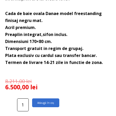
Cada de baie ovala Danae model freestanding
finisaj negru mat.
Acril premium.
Preaplin integrat,sifon inclus.
Dimensiuni 170×80 cm.
Transport gratuit in regim de grupaj.
Plata exclusiv cu cardul sau transfer bancar.
Termen de livrare 14-21 zile in functie de zona.
8.211,00
lei
6.500,00
lei
Cantitate
Adaugă în coș
Cada
baie
freestanding