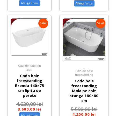
Adaugă în coș
Adaugă în coș
Sale!
Sale!
Cazi de baie din
acril
Cazi de baie
Cada baie
freestanding
freestanding
Cada baie
Brenda 140×75
freestanding
cm lipita de
Maia pe colt
perete
stanga 180×80
cm
4.620,00
lei
5.590,00
lei
3.600,00
lei
4.200,00
lei
Adaugă în coș