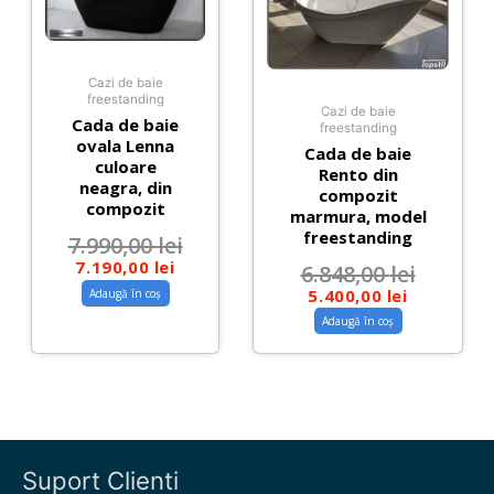
Cazi de baie
freestanding
Cazi de baie
Cada de baie
freestanding
ovala Lenna
Cada de baie
culoare
Rento din
neagra, din
compozit
compozit
marmura, model
freestanding
7.990,00
lei
7.190,00
lei
6.848,00
lei
5.400,00
lei
Adaugă în coș
Adaugă în coș
Suport Clienti