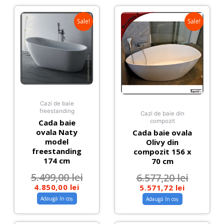
Sale!
Sale!
Cazi de baie
freestanding
Cazi de baie din
Cada baie
compozit
ovala Naty
Cada baie ovala
model
Olivy din
freestanding
compozit 156 x
174 cm
70 cm
5.499,00
lei
6.577,20
lei
4.850,00
lei
5.571,72
lei
Adaugă în coș
Adaugă în coș