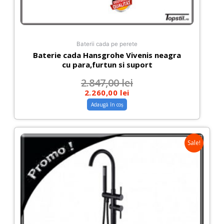
Baterii cada pe perete
Baterie cada Hansgrohe Vivenis neagra
cu para,furtun si suport
2.847,00
lei
2.260,00
lei
Adaugă în coș
Sale!