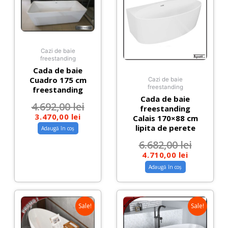
Cazi de baie
freestanding
Cada de baie
Cuadro 175 cm
Cazi de baie
freestanding
freestanding
Cada de baie
4.692,00
lei
freestanding
3.470,00
lei
Calais 170×88 cm
lipita de perete
Adaugă în coș
6.682,00
lei
4.710,00
lei
Adaugă în coș
Sale!
Sale!