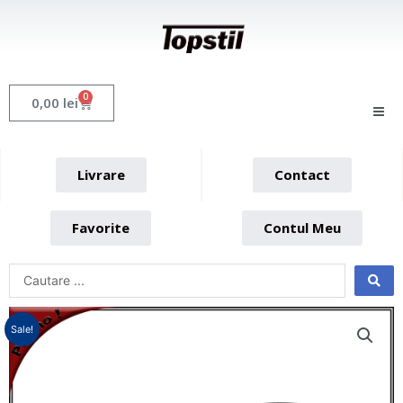
Skip
to
content
0
Cart
0,00
lei
Livrare
Contact
Favorite
Contul Meu
Sale!