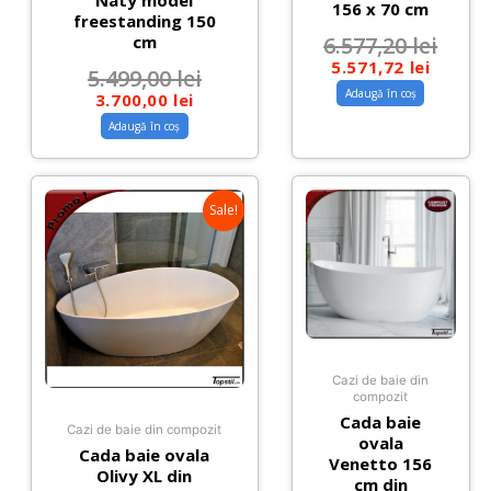
Naty model
156 x 70 cm
freestanding 150
cm
6.577,20
lei
5.571,72
lei
5.499,00
lei
Adaugă în coș
3.700,00
lei
Adaugă în coș
Sale!
Cazi de baie din
compozit
Cada baie
Cazi de baie din compozit
ovala
Cada baie ovala
Venetto 156
Olivy XL din
cm din