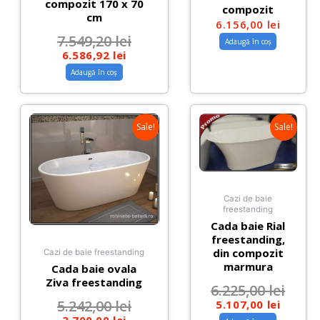
compozit 170 x 70
compozit
cm
6.156,00
lei
7.549,20
lei
Adaugă în coș
6.586,92
lei
Adaugă în coș
Sale!
Sale!
Cazi de baie
freestanding
Cada baie Rial
freestanding,
din compozit
Cazi de baie freestanding
marmura
Cada baie ovala
Ziva freestanding
6.225,00
lei
5.242,00
lei
5.107,00
lei
3.700,00
lei