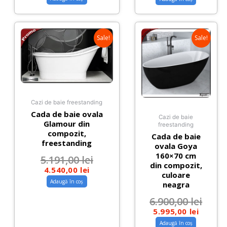
Sale!
Sale!
Cazi de baie freestanding
Cada de baie ovala
Cazi de baie
Glamour din
freestanding
compozit,
Cada de baie
freestanding
ovala Goya
160×70 cm
5.191,00
lei
din compozit,
4.540,00
lei
culoare
Adaugă în coș
neagra
6.900,00
lei
5.995,00
lei
Adaugă în coș