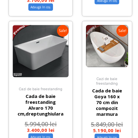
Adaugă în coș
Adaugă în coș
Sale!
Sale!
Cazi de baie
freestanding
Cazi de baie freestanding
Cada de baie
Cada de baie
Goya 160 x
freestanding
70 cm din
Alvaro 170
compozit
cm,dreptunghiulara
marmura
5.994,00
lei
5.849,00
lei
3.400,00
lei
5.190,00
lei
Adaugă în coș
Adaugă în coș