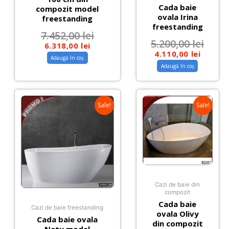
Cada baie
compozit model
ovala Irina
freestanding
freestanding
7.452,00
lei
5.200,00
lei
6.318,00
lei
4.110,00
lei
Adaugă în coș
Adaugă în coș
Sale!
Sale!
Cazi de baie din
compozit
Cada baie
Cazi de baie freestanding
ovala Olivy
Cada baie ovala
din compozit