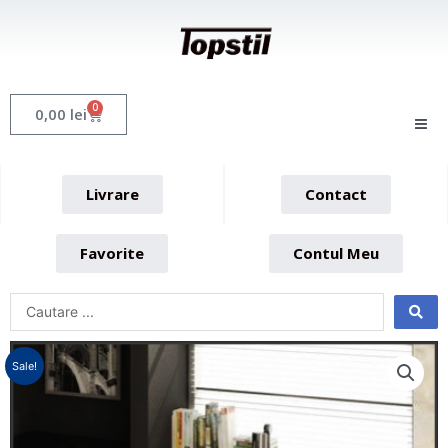
Skip
to
content
0
Cart
0,00
lei
Livrare
Contact
Favorite
Contul Meu
Sale!