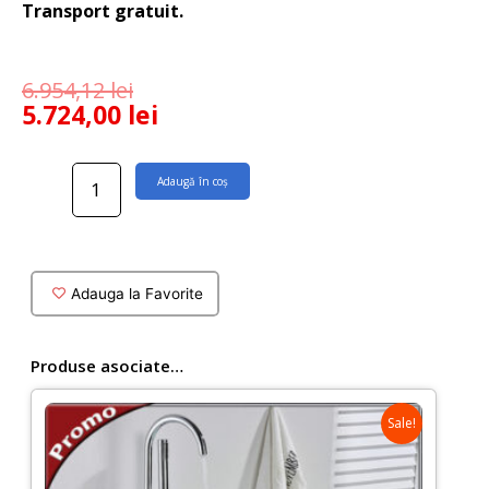
Transport gratuit.
6.954,12
lei
5.724,00
lei
Cantitate
Adaugă în coș
Cada
baie
ovala
Tijuana
din
Adauga la Favorite
compozit
marmura
Produse asociate…
Sale!