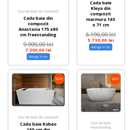
Cada baie
Kleya din
Cazi de baie din compozit
compozit
Cada baie din
marmura 165
compozit
x 71 cm
Anastasia 175 x80
6.190,00
lei
cm freestanding
5.730,00
lei
9.900,00
lei
Adaugă în coș
7.300,00
lei
Adaugă în coș
Sale!
Sale!
Cazi de baie din compozit
Cada baie Kubeo
Cazi de baie
freestanding
160 cm din