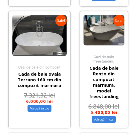
Sale!
Sale!
Cazi de baie
freestanding
Cada de baie
Cazi de baie din compozit
Rento din
Cada de baie ovala
compozit
Terrano 160 cm din
marmura,
compozit marmura
model
7.321,32
lei
freestanding
6.000,00
lei
6.848,00
lei
Adaugă în coș
5.400,00
lei
Adaugă în coș