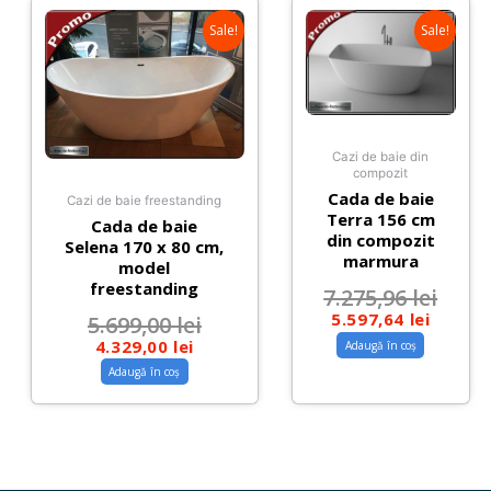
Sale!
Sale!
Cazi de baie din
compozit
Cada de baie
Cazi de baie freestanding
Terra 156 cm
Cada de baie
din compozit
Selena 170 x 80 cm,
marmura
model
freestanding
7.275,96
lei
5.597,64
lei
5.699,00
lei
4.329,00
lei
Adaugă în coș
Adaugă în coș