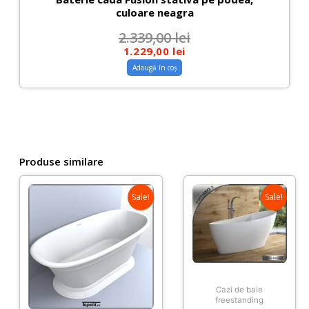
culoare neagra
2.339,00
lei
1.229,00
lei
Adaugă în coș
Produse similare
Sale!
Sale!
Cazi de baie
freestanding