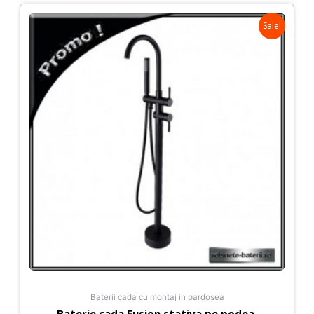
Sale!
Baterii cada cu montaj in pardosea
Baterie cada Fusion stativa pe podea,