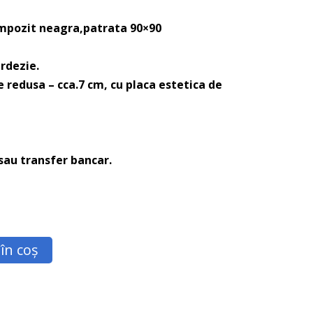
ompozit neagra,patrata 90×90
rdezie.
e redusa – cca.7 cm, cu placa estetica de
 sau transfer bancar.
în coș