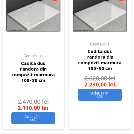
Cadite dus
Cadita dus
Cadite dus
Pandora din
compozit marmura
Cadita dus
100×90 cm
Pandora din
compozit marmura
2.620,00
lei
100×80 cm
2.230,00
lei
Adaugă în
coș
2.470,00
lei
2.110,00
lei
Adaugă în
coș