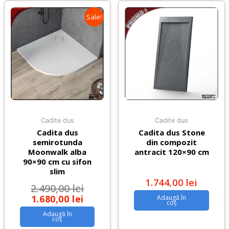
Sale!
Cadite dus
Cadite dus
Cadita dus
Cadita dus Stone
semirotunda
din compozit
Moonwalk alba
antracit 120×90 cm
90×90 cm cu sifon
slim
1.744,00
lei
2.490,00
lei
1.680,00
lei
Adaugă în
coș
Adaugă în
coș