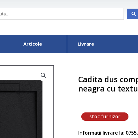
Articole
Livrare
Cadita dus comp
neagra cu textu
stoc furnizor
Informații livrare la: 075