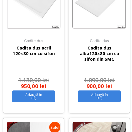
Cadite dus
Cadite dus
Cadita dus acril
Cadita dus
120×80 cm cu sifon
alba120x80 cm cu
sifon din SMC
1.130,00
lei
1.090,00
lei
950,00
lei
900,00
lei
Adaugă în
Adaugă în
coș
coș
Sale!