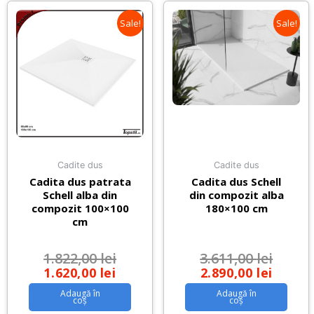
Sale!
Sale!
Cadite dus
Cadite dus
Cadita dus patrata
Cadita dus Schell
Schell alba din
din compozit alba
compozit 100×100
180×100 cm
cm
1.822,00
lei
3.611,00
lei
1.620,00
lei
2.890,00
lei
Adaugă în
Adaugă în
coș
coș