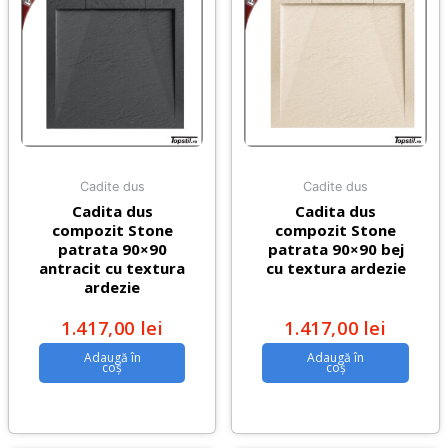
Cadite dus
Cadite dus
Cadita dus
Cadita dus
compozit Stone
compozit Stone
patrata 90×90
patrata 90×90 bej
antracit cu textura
cu textura ardezie
ardezie
1.417,00
lei
1.417,00
lei
Adaugă în
Adaugă în
coș
coș