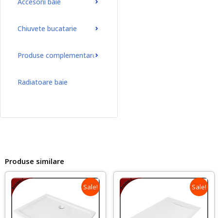
Accesorii baie
Chiuvete bucatarie
Produse complementare
Radiatoare baie
Radiatoare baie port-prosop
Produse similare
Sale!
Sale!