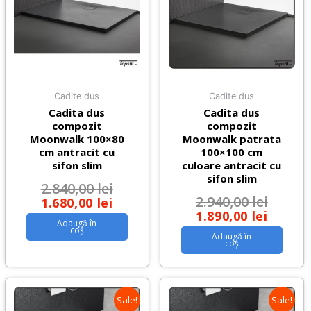
Cadite dus
Cadite dus
Cadita dus
Cadita dus
compozit
compozit
Moonwalk 100×80
Moonwalk patrata
cm antracit cu
100×100 cm
sifon slim
culoare antracit cu
sifon slim
2.840,00
lei
2.940,00
lei
1.680,00
lei
1.890,00
lei
Adaugă în
coș
Adaugă în
coș
Sale!
Sale!