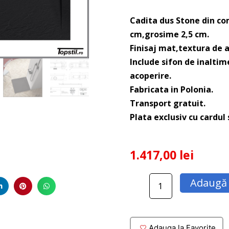
Cadita dus Stone din c
cm,grosime 2,5 cm.
Finisaj mat,textura de a
Include sifon de inaltim
acoperire.
Fabricata in Polonia.
Transport gratuit.
Plata exclusiv cu cardul
1.417,00
lei
Cantitate
Adaugă 
Cadita
dus
compozit
Stone
Adauga la Favorite