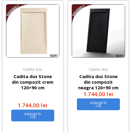
Cadite dus
Cadite dus
Cadita dus Stone
Cadita dus Stone
din compozit crem
din compozit
120×90 cm
neagra 120×90 cm
1.744,00
lei
Adaugă în
1.744,00
lei
coș
Adaugă în
coș