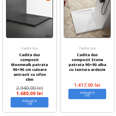
Cadite dus
Cadite dus
Cadita dus
Cadita dus
compozit
compozit Stone
Moonwalk patrata
patrata 90×90 alba
90×90 cm culoare
cu textura ardezie
antracit cu sifon
slim
1.417,00
lei
2.940,00
lei
1.680,00
lei
Adaugă în
coș
Adaugă în
coș