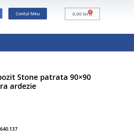
0
Contul Meu
Cart
0,00
lei
ozit Stone patrata 90×90
ra ardezie
5.640.137