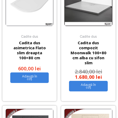
Cadite dus
Cadite dus
Cadita dus
Cadita dus
asimetrica Flato
compozit
slim dreapta
Moonwalk 100×80
100×80 cm
cm alba cu sifon
slim
600,00
lei
2.840,00
lei
1.680,00
lei
Adaugă în
coș
Adaugă în
coș