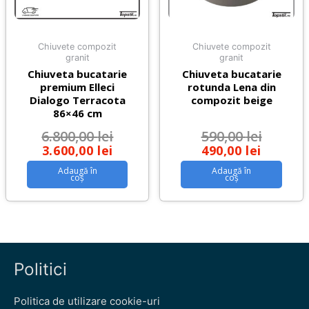
Chiuvete compozit
Chiuvete compozit
granit
granit
Chiuveta bucatarie
Chiuveta bucatarie
premium Elleci
rotunda Lena din
Dialogo Terracota
compozit beige
86×46 cm
6.800,00
lei
590,00
lei
3.600,00
lei
490,00
lei
Adaugă în
Adaugă în
coș
coș
Politici
Politica de utilizare cookie-uri