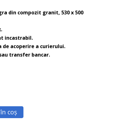
ra din compozit granit, 530 x 500
.
 incastrabil.
 de acoperire a curierului.
 sau transfer bancar.
în coș