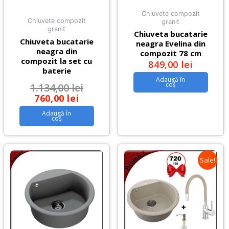
Chiuvete compozit
Chiuvete compozit
granit
granit
Chiuveta bucatarie
Chiuveta bucatarie
neagra Evelina din
neagra din
compozit 78 cm
compozit la set cu
849,00
lei
baterie
Adaugă în
coș
1.134,00
lei
760,00
lei
Adaugă în
coș
Sale!