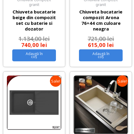
granit
granit
Chiuveta bucatarie
Chiuveta bucatarie
beige din compozit
compozit Arona
set cu baterie si
76×44 cm culoare
dozator
neagra
1.134,00
lei
721,00
lei
740,00
lei
615,00
lei
Adaugă în
Adaugă în
coș
coș
Sale!
Sale!