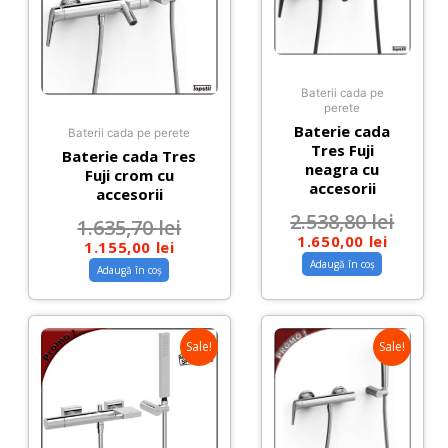
Baterii cada pe
perete
Baterie cada
Baterii cada pe perete
Tres Fuji
Baterie cada Tres
neagra cu
Fuji crom cu
accesorii
accesorii
2.538,80
lei
1.635,70
lei
1.650,00
lei
1.155,00
lei
Adaugă în coș
Adaugă în coș
Sale!
Sale!