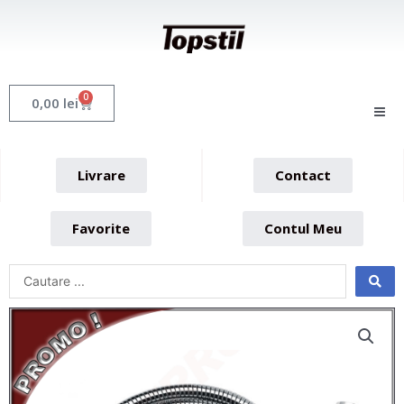
Skip
to
content
0
Cart
0,00
lei
Livrare
Contact
Favorite
Contul Meu