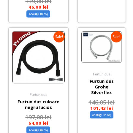
179,00
lei
46,00
lei
Adaugă în coș
Sale!
Sale!
Furtun dus
Furtun dus
Grohe
Silverflex
Furtun dus
146,05
lei
Furtun dus culoare
negru lucios
101,43
lei
Adaugă în coș
197,00
lei
64,00
lei
Adaugă în coș