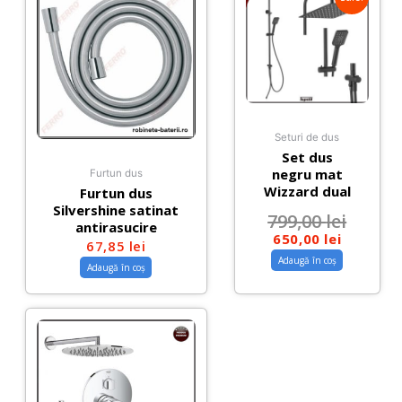
Seturi de dus
Set dus
negru mat
Furtun dus
Wizzard dual
Furtun dus
Silvershine satinat
799,00
lei
antirasucire
650,00
lei
67,85
lei
Adaugă în coș
Adaugă în coș