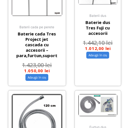
Baterii dus
Baterie dus
Tres Fuji cu
Baterii cada pe perete
accesorii
Baterie cada Tres
Project jet
1.442,10
lei
cascada cu
1.012,00
lei
accesorii –
para,furtun,suport
Adaugă în coș
1.423,00
lei
1.050,00
lei
Adaugă în coș
Furtun dus