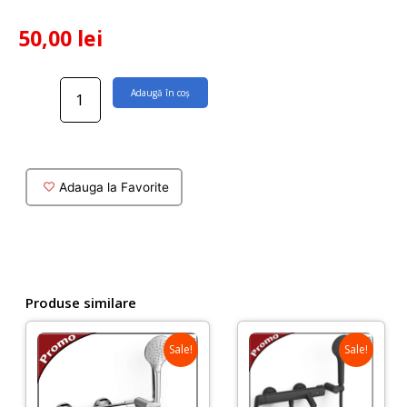
50,00
lei
Cantitate
Adaugă în coș
Furtun
dus
metalic
150
cm
Adauga la Favorite
antirasucire
Produse similare
Sale!
Sale!