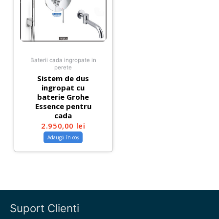
Baterii cada ingropate in
perete
Sistem de dus
ingropat cu
baterie Grohe
Essence pentru
cada
2.950,00
lei
Adaugă în coș
Suport Clienti