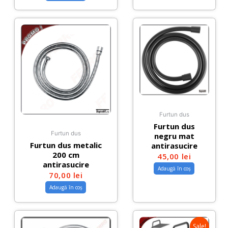
Furtun dus
Furtun dus
Furtun dus
negru mat
Furtun dus metalic
antirasucire
200 cm
45,00
lei
antirasucire
Adaugă în coș
70,00
lei
Adaugă în coș
Sale!