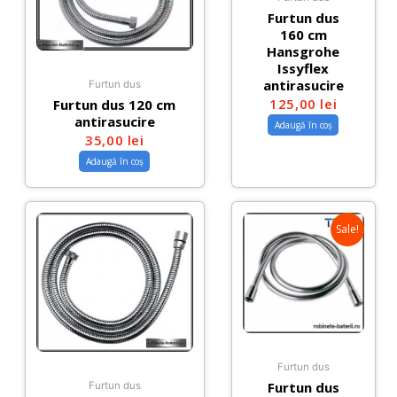
Furtun dus
160 cm
Hansgrohe
Issyflex
antirasucire
Furtun dus
125,00
lei
Furtun dus 120 cm
antirasucire
Adaugă în coș
35,00
lei
Adaugă în coș
Sale!
Furtun dus
Furtun dus
Furtun dus