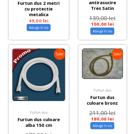
antirasucire
Furtun dus 2 metri
Tres Satin
cu protectie
metalica
139,00
lei
49,00
lei
100,00
lei
Adaugă în coș
Adaugă în coș
Sale!
Sale!
Furtun dus
Furtun dus
culoare bronz
211,00
lei
Furtun dus
180,00
lei
Furtun dus culoare
alba 150 cm
Adaugă în coș