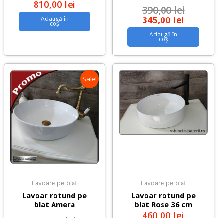
810,00
lei
390,00
lei
345,00
lei
Adaugă în
coș
Adaugă în
coș
Sale!
Lavoare pe blat
Lavoare pe blat
Lavoar rotund pe
Lavoar rotund pe
blat Amera
blat Rose 36 cm
460,00
lei