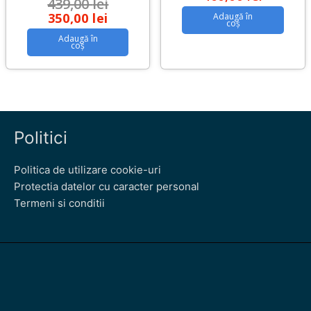
439,00
lei
350,00
lei
Adaugă în
coș
Adaugă în
coș
Politici
Politica de utilizare cookie-uri
Protectia datelor cu caracter personal
Termeni si conditii