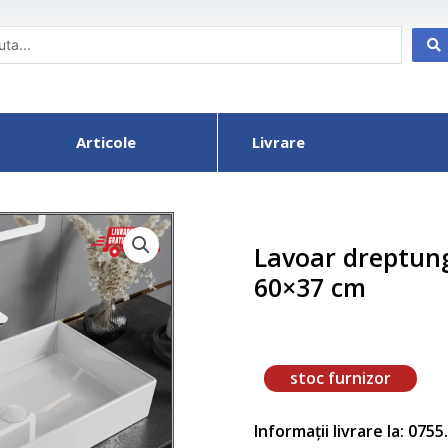
Articole
Livrare
Lavoar dreptung
60×37 cm
stoc furnizor
Informații livrare la: 075