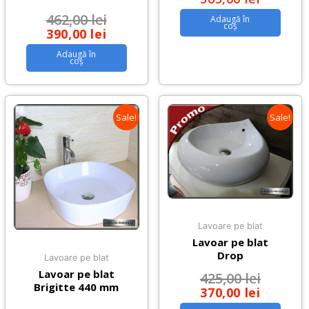
462,00
lei
Adaugă în
coș
390,00
lei
Adaugă în
coș
Sale!
Sale!
Lavoare pe blat
Lavoar pe blat
Drop
Lavoare pe blat
Lavoar pe blat
425,00
lei
Brigitte 440 mm
370,00
lei