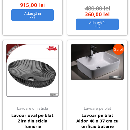
915,00
lei
480,00
lei
360,00
lei
Adaugă în
coș
Adaugă în
coș
Sale!
Lavoare din sticla
Lavoare pe blat
Lavoar oval pe blat
Lavoar pe blat
Zira din sticla
Aldor 48 x 37 cm cu
fumurie
orificiu baterie