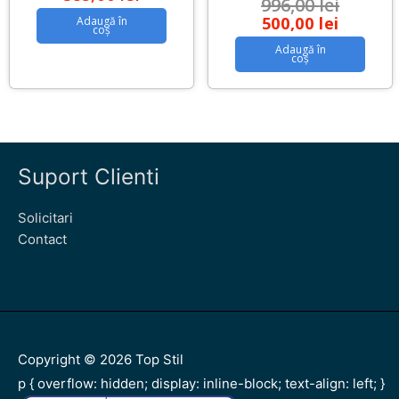
996,00
lei
500,00
lei
Adaugă în
coș
Adaugă în
coș
Suport Clienti
Solicitari
Contact
Copyright © 2026
Top Stil
p { overflow: hidden; display: inline-block; text-align: left; }