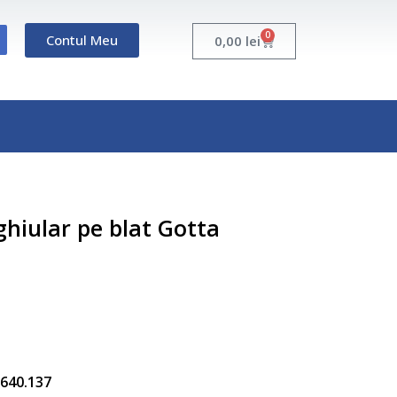
0
Contul Meu
Cart
0,00
lei
hiular pe blat Gotta
5.640.137