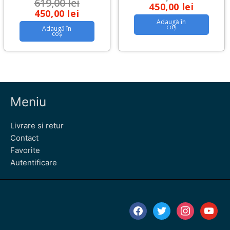
619,00
lei
450,00
lei
450,00
lei
Adaugă în
coș
Adaugă în
coș
Meniu
Livrare si retur
Contact
Favorite
Autentificare
facebook
twitter
instagram
youtube