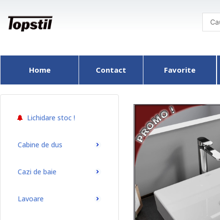
Skip
to
content
Home
Contact
Favorite
Lichidare stoc !
Cabine de dus
Cazi de baie
Lavoare