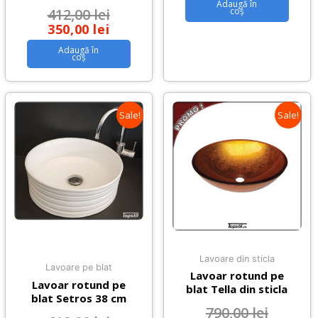
Adaugă în
412,00
lei
coș
350,00
lei
Adaugă în
coș
Sale!
Sale!
Lavoare din sticla
Lavoare pe blat
Lavoar rotund pe
Lavoar rotund pe
blat Tella din sticla
blat Setros 38 cm
790,00
lei