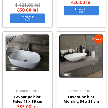
420,00
lei
1.121,00
lei
850,00
lei
Adaugă în
coș
Adaugă în
coș
Sale!
Lavoare pe blat
Lavoare pe blat
Lavoar pe blat
Lavoar pe blat
Fides 48 x 39 cm
Morning 54 x 38 cm
385,00
lei