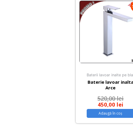
Baterii lavoar inalte pe bla
Baterie lavoar inalt
Arce
520,00
lei
450,00
lei
Adaugă în coș