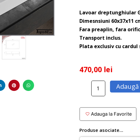
Lavoar dreptunghiular G
Dimesnsiuni 60x37x11 c
Fara preaplin, fara orifi
Transport inclus.
Plata exclusiv cu cardul
470,00
lei
Cantitate
Adaugă 
Lavoar
dreptunghiular
pe
blat
Adauga la Favorite
Gotta
60x37
Produse asociate…
cm