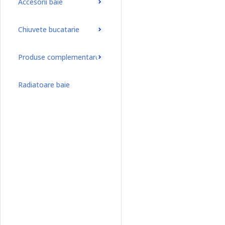
Accesorii baie
Chiuvete bucatarie
Produse complementare
Radiatoare baie
Radiatoare baie port-prosop