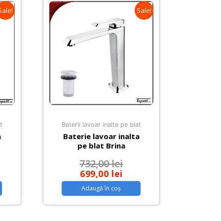
Sale!
Sale!
t
Baterii lavoar inalte pe blat
a
Baterie lavoar inalta
pe blat Brina
732,00
lei
699,00
lei
Adaugă în coș