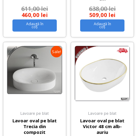
611,00
lei
638,00
lei
460,00
lei
509,00
lei
Adaugă în
Adaugă în
coș
coș
Sale!
Lavoare pe blat
Lavoare pe blat
Lavoar oval pe blat
Lavoar oval pe blat
Trecia din
Victor 48 cm alb-
compozit
auriu