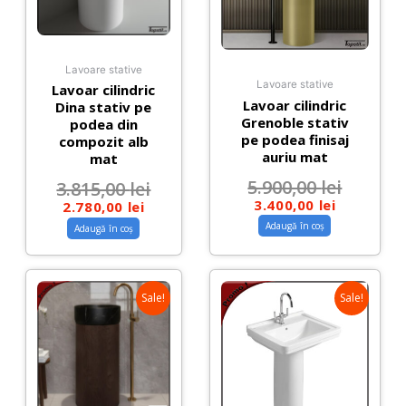
Lavoare stative
Lavoare stative
Lavoar cilindric
Lavoar cilindric
Dina stativ pe
Grenoble stativ
podea din
pe podea finisaj
compozit alb
auriu mat
mat
5.900,00
lei
3.815,00
lei
3.400,00
lei
2.780,00
lei
Adaugă în coș
Adaugă în coș
Sale!
Sale!