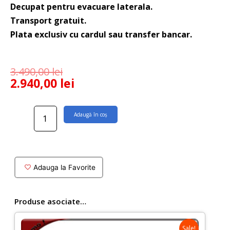
Decupat pentru evacuare laterala.
Transport gratuit.
Plata exclusiv cu cardul sau transfer bancar.
3.490,00
lei
2.940,00
lei
Cantitate
Adaugă în coș
Lavoar
stativ
Letta
rotund
din
Adauga la Favorite
compozit
alb
mat
Produse asociate…
Sale!