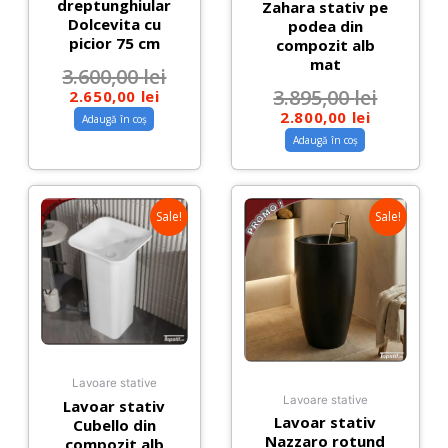
dreptunghiular
Zahara stativ pe
Dolcevita cu
podea din
picior 75 cm
compozit alb
mat
3.600,00
lei
3.895,00
lei
2.650,00
lei
2.800,00
lei
Adaugă în coș
Adaugă în coș
Sale!
Sale!
Lavoare stative
Lavoare stative
Lavoar stativ
Lavoar stativ
Cubello din
Nazzaro rotund
compozit alb