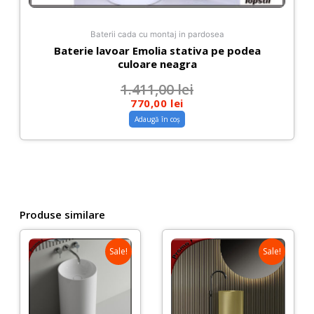
Baterii cada cu montaj in pardosea
Baterie lavoar Emolia stativa pe podea
culoare neagra
1.411,00
lei
770,00
lei
Adaugă în coș
Produse similare
Sale!
Sale!