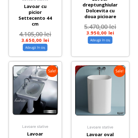
dreptunghiular
Lavoar cu
Dolcevita cu
picior
doua picioare
Settecento 44
cm
5.470,00
lei
3.950,00
lei
4.105,00
lei
3.650,00
lei
Adaugă în coș
Adaugă în coș
Sale!
Sale!
Lavoare stative
Lavoare stative
Lavoar
Lavoar oval