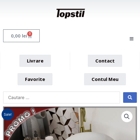
Skip
to
content
0
Cart
0,00
lei
Livrare
Contact
Favorite
Contul Meu
Sale!