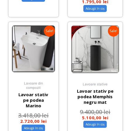
1.795,00
lei
Adaugă în coș
Sale!
Sale!
Lavoare din
Lavoare stative
compozit
Lavoar stativ pe
Lavoar stativ
podea Memphis
pe podea
negru mat
Marino
9.400,00
lei
3.418,00
lei
5.100,00
lei
2.720,00
lei
Adaugă în coș
Adaugă în coș