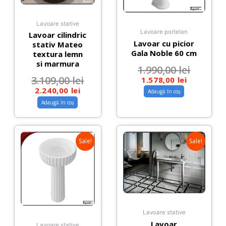
Lavoare stative
Lavoare portelan
Lavoar cilindric
Lavoar cu picior
stativ Mateo
Gala Noble 60 cm
textura lemn
si marmura
1.990,00
lei
3.109,00
lei
1.578,00
lei
2.240,00
lei
Adaugă în coș
Adaugă în coș
Sale!
Sale!
Lavoare stative
Lavoar
Lavoare stative