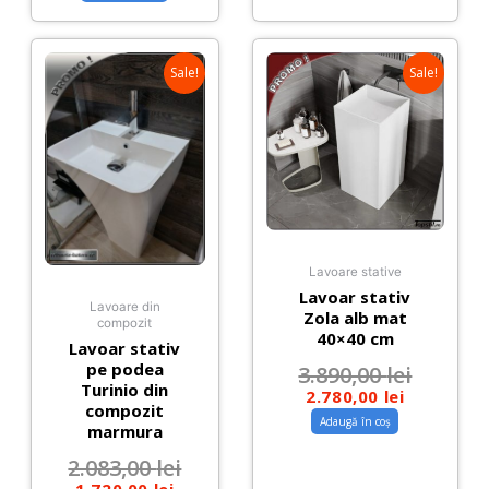
Sale!
Sale!
Lavoare stative
Lavoar stativ
Lavoare din
Zola alb mat
compozit
40×40 cm
Lavoar stativ
pe podea
3.890,00
lei
Turinio din
2.780,00
lei
compozit
Adaugă în coș
marmura
2.083,00
lei