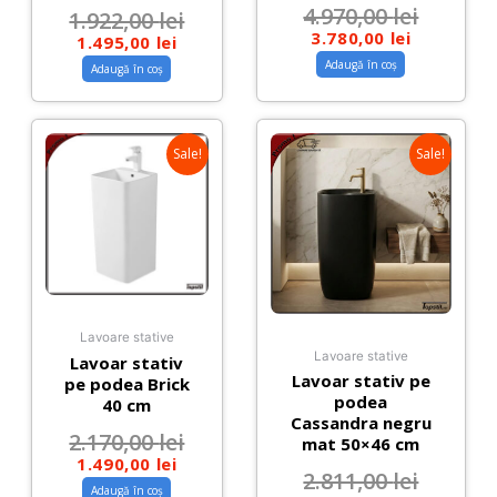
4.970,00
lei
1.922,00
lei
3.780,00
lei
1.495,00
lei
Adaugă în coș
Adaugă în coș
Sale!
Sale!
Lavoare stative
Lavoare stative
Lavoar stativ
Lavoar stativ pe
pe podea Brick
podea
40 cm
Cassandra negru
2.170,00
lei
mat 50×46 cm
1.490,00
lei
2.811,00
lei
Adaugă în coș