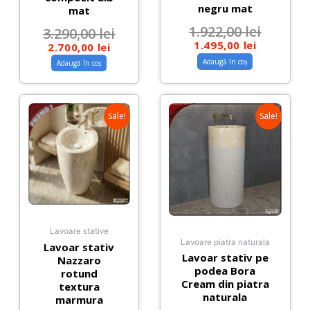
negru mat
mat
1.922,00
lei
3.290,00
lei
1.495,00
lei
2.700,00
lei
Adaugă în coș
Adaugă în coș
Sale!
Sale!
Lavoare stative
Lavoare piatra naturala
Lavoar stativ
Lavoar stativ pe
Nazzaro
podea Bora
rotund
Cream din piatra
textura
naturala
marmura