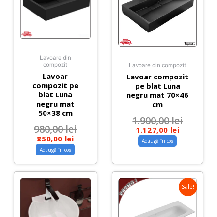
Lavoare din
compozit
Lavoare din compozit
Lavoar
Lavoar compozit
compozit pe
pe blat Luna
blat Luna
negru mat 70×46
negru mat
cm
50×38 cm
1.900,00
lei
980,00
lei
1.127,00
lei
850,00
lei
Adaugă în coș
Adaugă în coș
Sale!