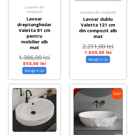
Lavoare din
compozit
Lavoare din compozit
Lavoar
Lavoar dublu
dreptunghiular
Valetta 121 cm
Valetta 81 cm
din compozit alb
pentru
mat
mobilier alb
2.211,00
lei
mat
1.600,00
lei
1.386,00
lei
Adaugă în coș
850,00
lei
Adaugă în coș
Sale!