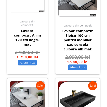
Lavoare din
compozit
Lavoare din compozit
Lavoar
Lavoar compozit
compozit Anim
Eloise 100 cm
120 cm negru
pentru mobilier
mat
sau consola
culoare alb mat
2.180,00
lei
2.990,00
lei
1.750,00
lei
1.980,00
lei
Adaugă în coș
Adaugă în coș
Sale!
Sale!