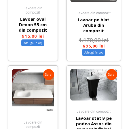
Lavoare din
compozit
Lavoare din compozit
Lavoar oval
Lavoar pe blat
Devon 55 cm
Aruba din
din compozit
compozit
915,00
lei
1.170,00
lei
Adaugă în coș
695,00
lei
Adaugă în coș
Sale!
Sale!
Lavoare din compozit
Lavoar stativ pe
Lavoare din
podea Assos din
compozit
compozit,finisaj