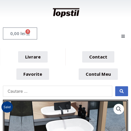
Skip
to
content
0
Cart
0,00
lei
Livrare
Contact
Favorite
Contul Meu
Sale!