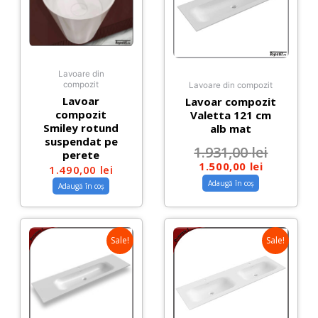
Lavoare din
compozit
Lavoare din compozit
Lavoar
Lavoar compozit
compozit
Valetta 121 cm
Smiley rotund
alb mat
suspendat pe
1.931,00
lei
perete
1.500,00
lei
1.490,00
lei
Adaugă în coș
Adaugă în coș
Sale!
Sale!