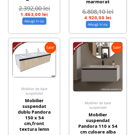
marmorat
2.392,00
lei
6.808,10
lei
1.863,00
lei
4.920,00
lei
Adaugă în coș
Adaugă în coș
Sale!
Sale!
Mobilier de baie
suspendat
Mobilier
Mobilier de baie
suspendat
suspendat
dublu Pandora
Mobilier
150 x 54
suspendat
cm,front
Pandora 110 x 54
textura lemn
cm culoare alba