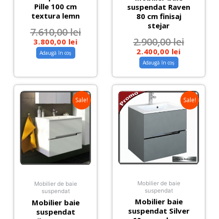
Pille 100 cm
suspendat Raven
textura lemn
80 cm finisaj
stejar
7.610,00
lei
2.900,00
lei
3.800,00
lei
2.400,00
lei
Adaugă în coș
Adaugă în coș
Sale!
Sale!
Mobilier de baie
Mobilier de baie
suspendat
suspendat
Mobilier baie
Mobilier baie
suspendat Silver
suspendat