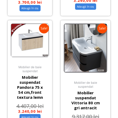
3.240,00
lei
3.700,00
lei
Adaugă în coș
Adaugă în coș
Sale!
Sale!
Mobilier de baie
suspendat
Mobilier
suspendat
Mobilier de baie
Pandora 75 x
suspendat
54 cm,front
Mobilier
textura lemn
suspendat
Vittoria 80 cm
4.407,00
lei
gri antracit
3.240,00
lei
9.317,00
lei
Adaugă în coș