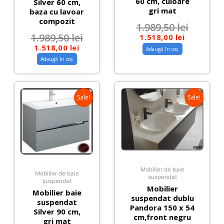
60 cm, culoare
Silver 60 cm,
gri mat
baza cu lavoar
compozit
1.989,50
lei
1.989,50
lei
1.518,00
lei
1.518,00
lei
Adaugă în coș
Adaugă în coș
Sale!
Sale!
Mobilier de baie
Mobilier de baie
suspendat
suspendat
Mobilier
Mobilier baie
suspendat dublu
suspendat
Pandora 150 x 54
Silver 90 cm,
cm,front negru
gri mat