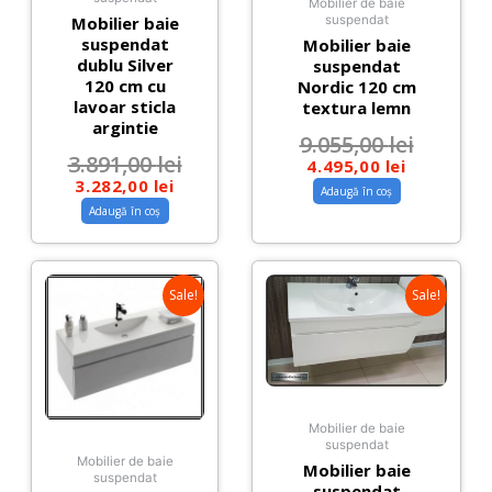
Mobilier de baie
Mobilier baie
suspendat
suspendat
Mobilier baie
dublu Silver
suspendat
120 cm cu
Nordic 120 cm
lavoar sticla
textura lemn
argintie
9.055,00
lei
3.891,00
lei
4.495,00
lei
3.282,00
lei
Adaugă în coș
Adaugă în coș
Sale!
Sale!
Mobilier de baie
suspendat
Mobilier de baie
Mobilier baie
suspendat
suspendat