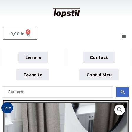
Skip
to
content
0
Cart
0,00
lei
Livrare
Contact
Favorite
Contul Meu
Sale!