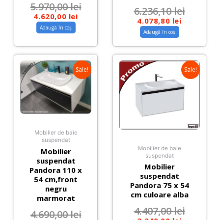
5.970,00
lei
6.236,10
lei
4.620,00
lei
4.078,80
lei
Adaugă în coș
Adaugă în coș
Sale!
Sale!
Mobilier de baie
suspendat
Mobilier de baie
Mobilier
suspendat
suspendat
Mobilier
Pandora 110 x
suspendat
54 cm,front
Pandora 75 x 54
negru
cm culoare alba
marmorat
4.407,00
lei
4.690,00
lei