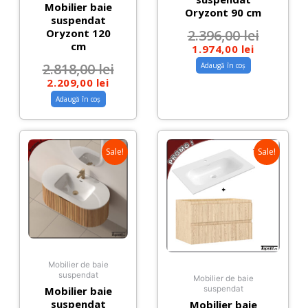
Mobilier baie
Oryzont 90 cm
suspendat
2.396,00
lei
Oryzont 120
cm
1.974,00
lei
2.818,00
lei
Adaugă în coș
2.209,00
lei
Adaugă în coș
Sale!
Sale!
Mobilier de baie
suspendat
Mobilier de baie
Mobilier baie
suspendat
suspendat
Mobilier baie