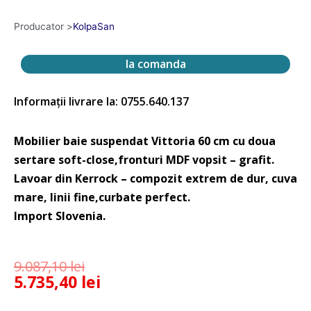
Producator >
KolpaSan
la comanda
Informații livrare la: 0755.640.137
Mobilier baie suspendat Vittoria 60 cm cu doua
sertare soft-close,fronturi MDF vopsit – grafit.
Lavoar din Kerrock – compozit extrem de dur, cuva
mare, linii fine,curbate perfect.
Import Slovenia.
9.087,10
lei
5.735,40
lei