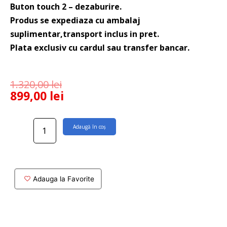
Buton touch 2 – dezaburire.
Produs se expediaza cu ambalaj
suplimentar,transport inclus in pret.
Plata exclusiv cu cardul sau transfer bancar.
1.320,00
lei
899,00
lei
Cantitate
Adaugă în coș
Oglinda
baie
ovala
Ruben
cu
Adauga la Favorite
iluminare
si
dezaburire