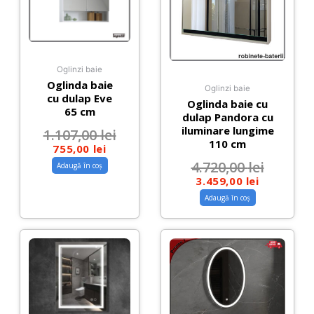
Oglinzi baie
Oglinda baie
Oglinzi baie
cu dulap Eve
Oglinda baie cu
65 cm
dulap Pandora cu
iluminare lungime
1.107,00
lei
110 cm
755,00
lei
4.720,00
lei
Adaugă în coș
3.459,00
lei
Adaugă în coș