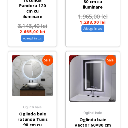
rotunda
80 cm cu
Pandora 120
iluminare
cm cu
1.965,00
lei
iluminare
1.283,00
lei
3.143,40
lei
Adaugă în coș
2.665,00
lei
Adaugă în coș
Sale!
Sale!
Oglinzi baie
Oglinda baie
Oglinzi baie
rotunda Tunis
Oglinda baie
90 cm cu
Vector 60×80 cm