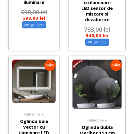
iluminare
cu iluminare
LED,senzor de
690,00
lei
miscare si
589,00
lei
dezaburire
Adaugă în coș
733,00
lei
540,00
lei
Adaugă în coș
Sale!
Sale!
Oglinzi baie
Oglinda baie
Oglinzi baie
Vector cu
Oglinda dubla
iluminare LED
Maribor 150 cm