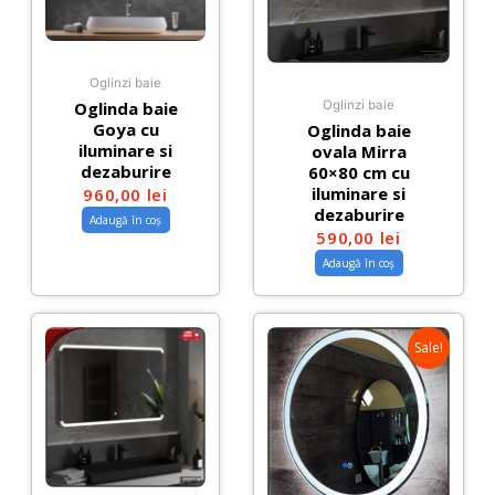
Oglinzi baie
Oglinda baie
Oglinzi baie
Goya cu
Oglinda baie
iluminare si
ovala Mirra
dezaburire
60×80 cm cu
iluminare si
960,00
lei
dezaburire
Adaugă în coș
590,00
lei
Adaugă în coș
Sale!