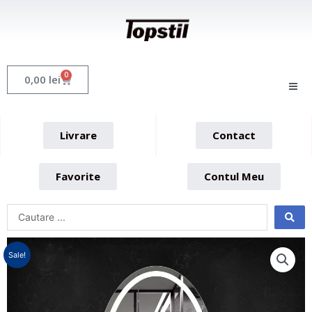
Skip
to
content
0
Cart
0,00
lei
Livrare
Contact
Favorite
Contul Meu
Sale!