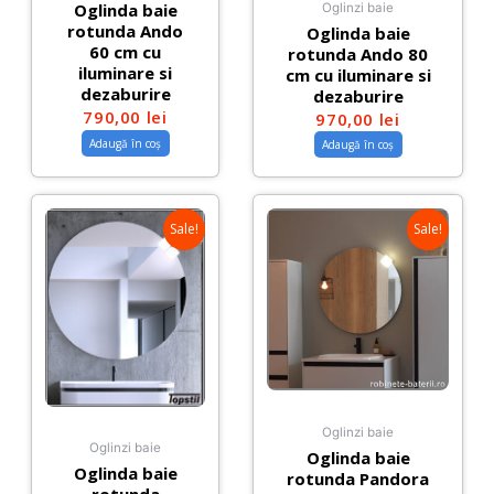
Oglinda baie
Oglinzi baie
rotunda Ando
Oglinda baie
60 cm cu
rotunda Ando 80
iluminare si
cm cu iluminare si
dezaburire
dezaburire
790,00
lei
970,00
lei
Adaugă în coș
Adaugă în coș
Sale!
Sale!
Oglinzi baie
Oglinzi baie
Oglinda baie
Oglinda baie
rotunda Pandora