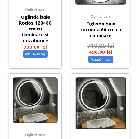
Oglinzi baie
Oglinda baie
Oglinzi baie
Rodos 120×80
Oglinda baie
cm cu
rotunda 60 cm cu
iluminare si
iluminare
dezaburire
719,00
lei
800,00
lei
490,00
lei
Adaugă în coș
Adaugă în coș
Oglinzi baie