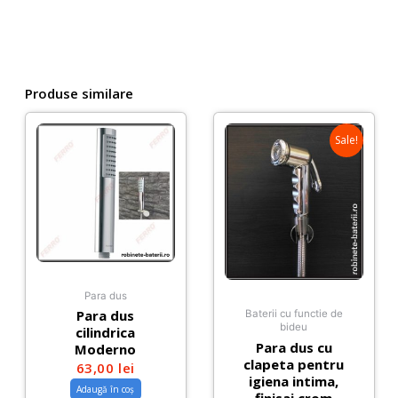
Produse similare
Sale!
Para dus
Para dus
Baterii cu functie de
bideu
cilindrica
Para dus cu
Moderno
clapeta pentru
63,00
lei
igiena intima,
Adaugă în coș