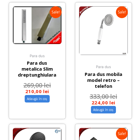
Sale!
Sale!
Para dus
Para dus
Para dus
metalica Slim
Para dus mobila
dreptunghiulara
model retro –
269,00
lei
telefon
210,00
lei
333,00
lei
Adaugă în coș
224,00
lei
Adaugă în coș
Sale!