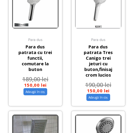
Para dus
Para dus
Para dus
Para dus
patrata cu trei
patrata Tres
functii,
Canigo trei
comutare la
jeturi cu
buton
buton,finisaj
crom lucios
189,00
lei
190,00
lei
150,00
lei
150,00
lei
Adaugă în coș
Adaugă în coș