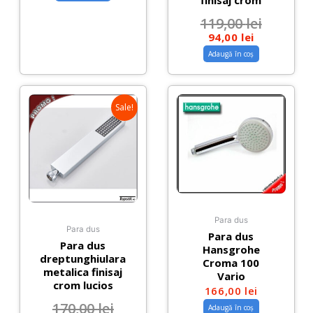
finisaj crom
119,00
lei
94,00
lei
Adaugă în coș
Sale!
Para dus
Para dus
Para dus
Para dus
Hansgrohe
dreptunghiulara
Croma 100
metalica finisaj
Vario
crom lucios
166,00
lei
170,00
lei
Adaugă în coș