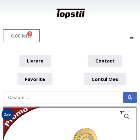
Skip
to
content
0
Cart
0,00
lei
Livrare
Contact
Favorite
Contul Meu
Sale!