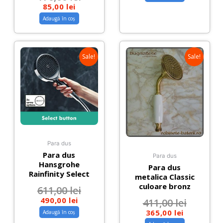
85,00
lei
Adaugă în coș
Sale!
Sale!
Para dus
Para dus
Para dus
Hansgrohe
Para dus
Rainfinity Select
metalica Classic
culoare bronz
611,00
lei
490,00
lei
411,00
lei
365,00
lei
Adaugă în coș