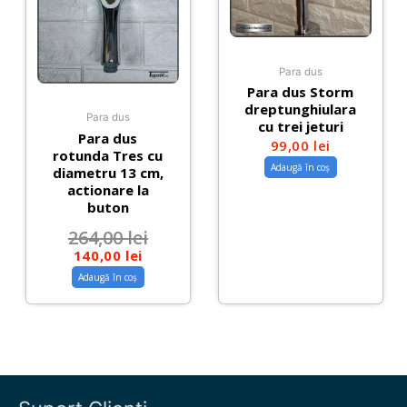
Para dus
Para dus Storm
dreptunghiulara
Para dus
cu trei jeturi
Para dus
99,00
lei
rotunda Tres cu
Adaugă în coș
diametru 13 cm,
actionare la
buton
264,00
lei
140,00
lei
Adaugă în coș