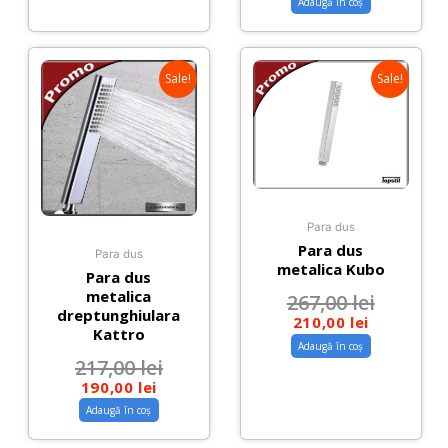
Adaugă în coș
Sale!
Sale!
Para dus
Para dus
Para dus
metalica Kubo
Para dus
metalica
267,00
lei
dreptunghiulara
210,00
lei
Kattro
Adaugă în coș
217,00
lei
190,00
lei
Adaugă în coș