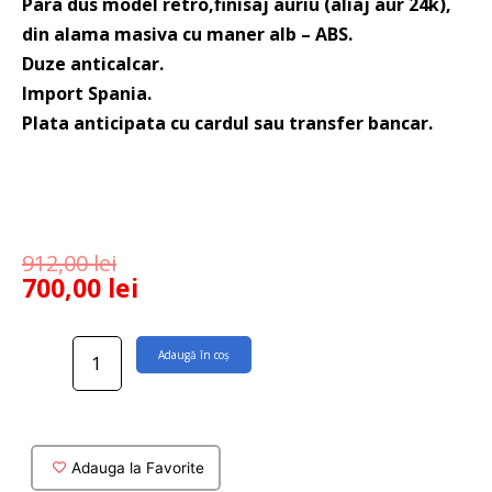
Para dus model retro,finisaj auriu (aliaj aur 24k),
din alama masiva cu maner alb – ABS.
Duze anticalcar.
Import Spania.
Plata anticipata cu cardul sau transfer bancar.
912,00
lei
700,00
lei
Cantitate
Adaugă în coș
Para
dus
model
retro
finisaj
Adauga la Favorite
aur