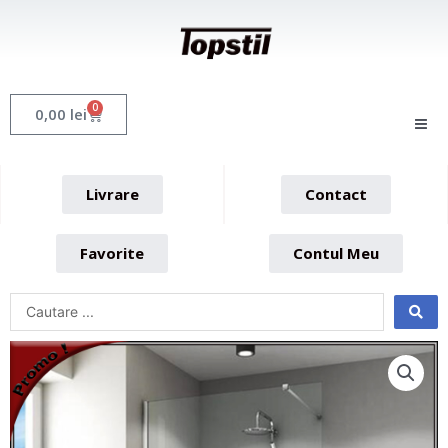
Skip
to
content
0
Cart
0,00
lei
Livrare
Contact
Favorite
Contul Meu