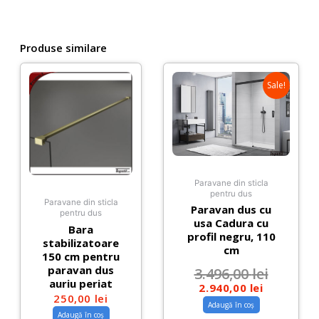
Produse similare
Sale!
Paravane din sticla
pentru dus
Paravane din sticla
Paravan dus cu
pentru dus
usa Cadura cu
Bara
profil negru, 110
stabilizatoare
cm
150 cm pentru
paravan dus
3.496,00
lei
auriu periat
2.940,00
lei
250,00
lei
Adaugă în coș
Adaugă în coș