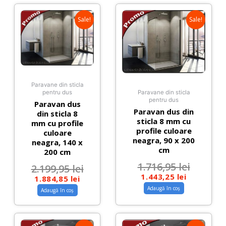
Sale!
Sale!
Paravane din sticla
pentru dus
Paravane din sticla
pentru dus
Paravan dus
Paravan dus din
din sticla 8
sticla 8 mm cu
mm cu profile
profile culoare
culoare
neagra, 90 x 200
neagra, 140 x
cm
200 cm
1.716,95
lei
2.199,95
lei
1.443,25
lei
1.884,85
lei
Adaugă în coș
Adaugă în coș