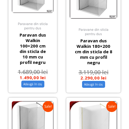
Paravane din sticla
pentru dus
Paravane din sticla
Paravan dus
pentru dus
Walkin
Paravan dus
100×200 cm
Walkin 180×200
din sticla de
cm din sticla de 8
10 mm cu
mm cu profil
profil negru
negru
1.689,00
lei
3.119,00
lei
1.490,00
lei
2.290,00
lei
Adaugă în coș
Adaugă în coș
Sale!
Sale!