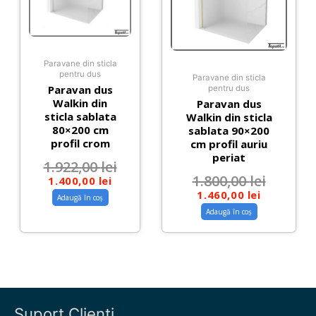
Paravane din sticla
pentru dus
Paravane din sticla
Paravan dus
pentru dus
Walkin din
Paravan dus
sticla sablata
Walkin din sticla
80×200 cm
sablata 90×200
profil crom
cm profil auriu
periat
1.922,00
lei
1.800,00
lei
1.400,00
lei
1.460,00
lei
Adaugă în coș
Adaugă în coș
Suport Clienti