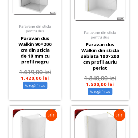
Paravane din sticla
pentru dus
Paravane din sticla
Paravan dus
pentru dus
Walkin 90×200
Paravan dus
cm din sticla
Walkin din sticla
de 10 mm cu
sablata 100×200
profil negru
cm profil auriu
periat
1.619,00
lei
1.840,00
lei
1.420,00
lei
1.500,00
lei
Adaugă în coș
Adaugă în coș
Sale!
Sale!