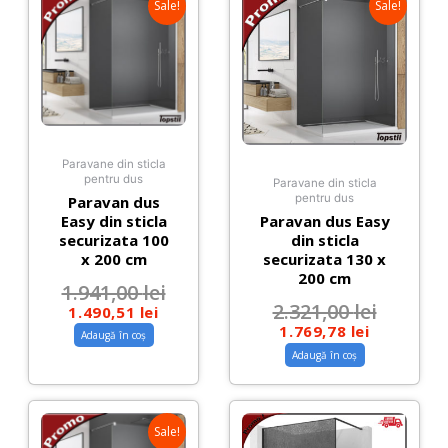
Sale!
Sale!
Paravane din sticla
pentru dus
Paravane din sticla
pentru dus
Paravan dus
Easy din sticla
Paravan dus Easy
securizata 100
din sticla
x 200 cm
securizata 130 x
200 cm
1.941,00
lei
2.321,00
lei
1.490,51
lei
1.769,78
lei
Adaugă în coș
Adaugă în coș
Sale!