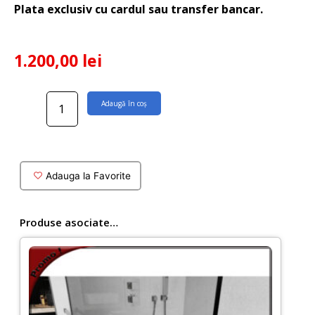
Plata exclusiv cu cardul sau transfer bancar.
1.200,00
lei
Cantitate
Adaugă în coș
Paravan
dus
Walkin
60
x
Adauga la Favorite
200
cm
din
Produse asociate…
sticla
securizata
de
8
mm