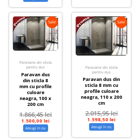
Sale!
Sale!
Paravane din sticla
pentru dus
Paravane din sticla
pentru dus
Paravan dus
Paravan dus din
din sticla 8
sticla 8 mm cu
mm cu profile
profile culoare
culoare
neagra, 110 x 200
neagra, 100 x
cm
200 cm
2.015,95
lei
1.866,45
lei
1.598,50
lei
1.500,00
lei
Adaugă în coș
Adaugă în coș