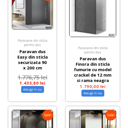
Paravane din sticla
pentru dus
Paravane din sticla
Paravan dus
pentru dus
Easy din sticla
Paravan dus
securizata 90
Finora din sticla
x 200 cm
fumurie cu model
crackel de 12 mm
1.776,75
lei
si rama neagra
1.433,80
lei
1.790,00
lei
Adaugă în coș
Adaugă în coș
Sale!
Sale!