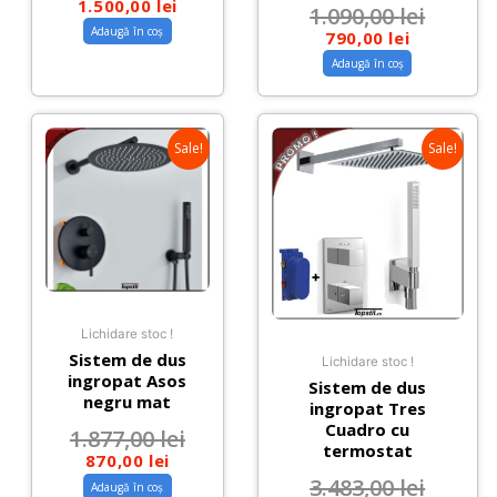
1.500,00
lei
1.090,00
lei
Adaugă în coș
790,00
lei
Adaugă în coș
Sale!
Sale!
Lichidare stoc !
Sistem de dus
Lichidare stoc !
ingropat Asos
Sistem de dus
negru mat
ingropat Tres
Cuadro cu
1.877,00
lei
termostat
870,00
lei
3.483,00
lei
Adaugă în coș