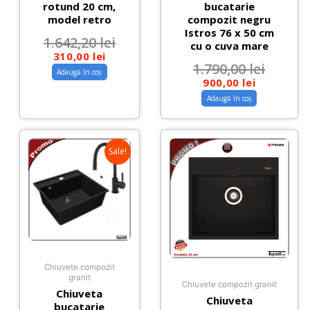
rotund 20 cm,
bucatarie
model retro
compozit negru
Istros 76 x 50 cm
1.642,20
lei
cu o cuva mare
310,00
lei
1.790,00
lei
Adaugă în coș
900,00
lei
Adaugă în coș
Sale!
Chiuvete compozit
granit
Chiuvete compozit granit
Chiuveta
Chiuveta
bucatarie