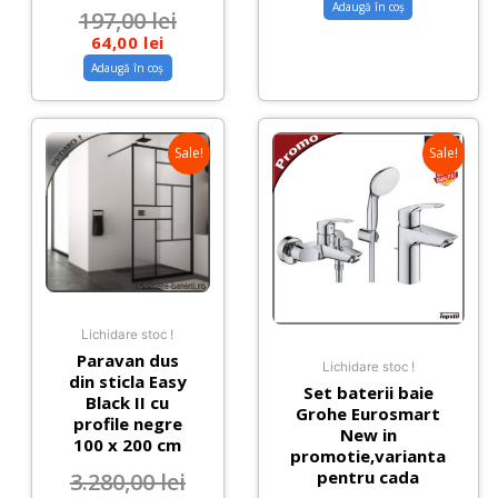
Adaugă în coș
197,00
lei
64,00
lei
Adaugă în coș
Sale!
Sale!
Lichidare stoc !
Paravan dus
Lichidare stoc !
din sticla Easy
Set baterii baie
Black II cu
Grohe Eurosmart
profile negre
New in
100 x 200 cm
promotie,varianta
pentru cada
3.280,00
lei