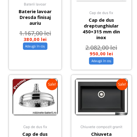
Baterii lavoar
Baterie lavoar
Cap de dus fix
Dresda finisaj
Cap de dus
auriu
dreptunghiular
450×315 mm din
1.167,00
lei
inox
380,00
lei
2.082,00
lei
Adaugă în coș
950,00
lei
Adaugă în coș
Sale!
Sale!
Cap de dus fix
Chiuvete compozit granit
Cap de dus
Chiuveta