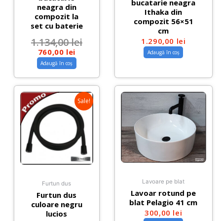
bucatarie neagra
neagra din
Ithaka din
compozit la
compozit 56×51
set cu baterie
cm
1.134,00
lei
1.290,00
lei
760,00
lei
Adaugă în coș
Adaugă în coș
Sale!
Lavoare pe blat
Furtun dus
Lavoar rotund pe
Furtun dus
blat Pelagio 41 cm
culoare negru
300,00
lei
lucios