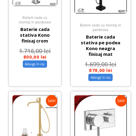
Baterii cada cu
montaj in pardosea
Baterii cada cu montaj in
Baterie cada
pardosea
stativa Kono
Baterie cada
finisaj crom
stativa pe podea
Kono neagra
1.716,00
lei
finisaj mat
800,00
lei
1.699,00
lei
Adaugă în coș
878,00
lei
Adaugă în coș
Sale!
Sale!