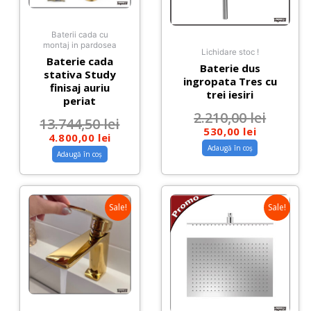
Baterii cada cu
montaj in pardosea
Lichidare stoc !
Baterie cada
Baterie dus
stativa Study
ingropata Tres cu
finisaj auriu
trei iesiri
periat
2.210,00
lei
13.744,50
lei
530,00
lei
4.800,00
lei
Adaugă în coș
Adaugă în coș
Sale!
Sale!