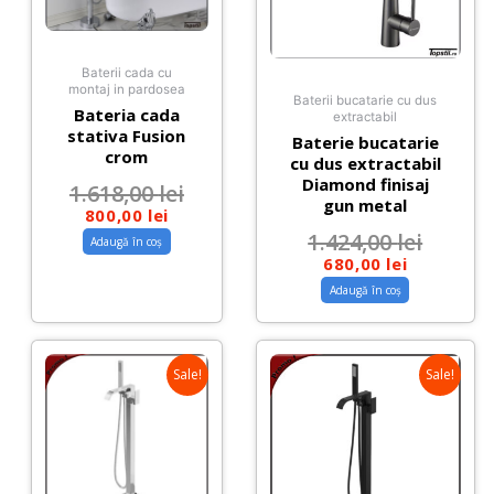
Baterii cada cu
montaj in pardosea
Baterii bucatarie cu dus
Bateria cada
extractabil
stativa Fusion
Baterie bucatarie
crom
cu dus extractabil
Diamond finisaj
1.618,00
lei
gun metal
800,00
lei
1.424,00
lei
Adaugă în coș
680,00
lei
Adaugă în coș
Sale!
Sale!