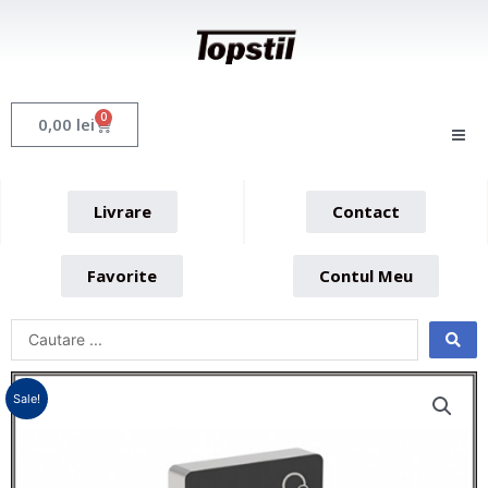
Skip
to
content
0
Cart
0,00
lei
Livrare
Contact
Favorite
Contul Meu
Sale!