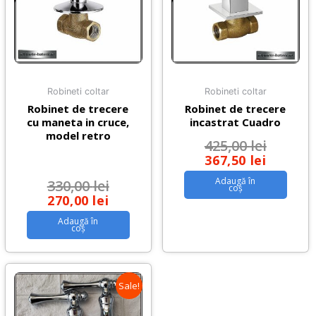
Robineti coltar
Robineti coltar
Robinet de trecere
Robinet de trecere
cu maneta in cruce,
incastrat Cuadro
model retro
425,00
lei
367,50
lei
Adaugă în
330,00
lei
coș
270,00
lei
Adaugă în
coș
Sale!