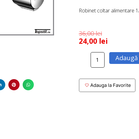
Robinet coltar alimentare 1
36,00
lei
24,00
lei
Cantitate
Adaugă 
Robinet
coltar
Schell
1/2
Adauga la Favorite
-
3/8