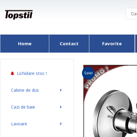
Skip
to
content
Home
Contact
Favorite
Lichidare stoc !
Sale!
Cabine de dus
Cazi de baie
Lavoare