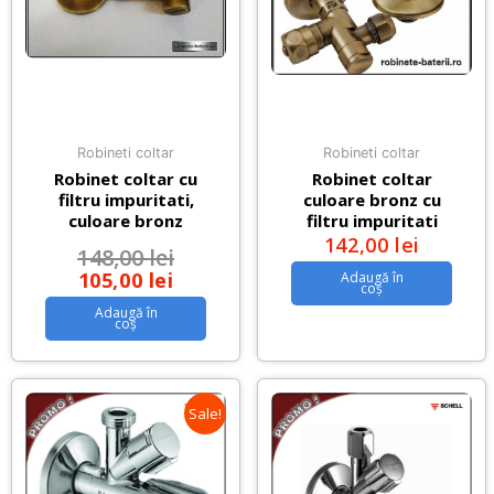
Robineti coltar
Robineti coltar
Robinet coltar cu
Robinet coltar
filtru impuritati,
culoare bronz cu
culoare bronz
filtru impuritati
142,00
lei
148,00
lei
105,00
lei
Adaugă în
coș
Adaugă în
coș
Sale!