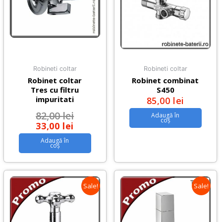
Robineti coltar
Robineti coltar
Robinet coltar
Robinet combinat
Tres cu filtru
S450
impuritati
85,00
lei
82,00
lei
Adaugă în
coș
33,00
lei
Adaugă în
coș
Sale!
Sale!