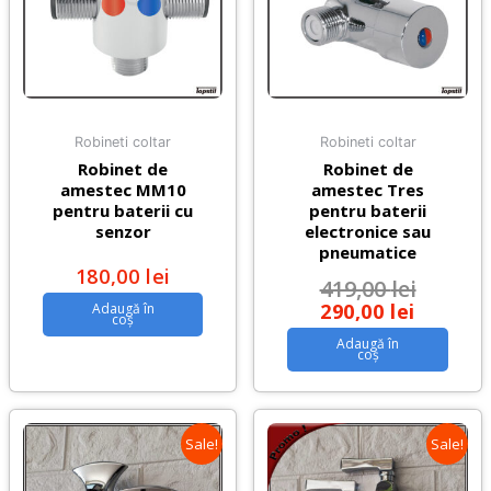
Robineti coltar
Robineti coltar
Robinet de
Robinet de
amestec MM10
amestec Tres
pentru baterii cu
pentru baterii
senzor
electronice sau
pneumatice
180,00
lei
419,00
lei
290,00
lei
Adaugă în
coș
Adaugă în
coș
Sale!
Sale!