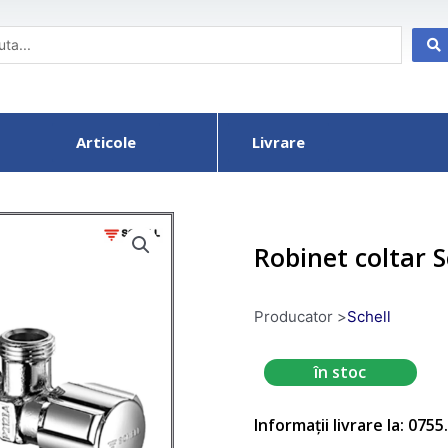
Articole
Livrare
Robinet coltar S
Producator >
Schell
în stoc
Informații livrare la: 075