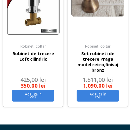
Robineti coltar
Robineti coltar
Robinet de trecere
Set robineti de
Loft cilindric
trecere Praga
model retro,finisaj
bronz
425,00
lei
1.511,00
lei
350,00
lei
1.090,00
lei
Adaugă în
Adaugă în
coș
coș