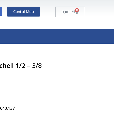
0
Contul Meu
Cart
0,00
lei
chell 1/2 – 3/8
5.640.137