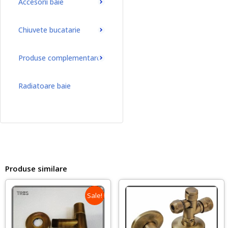
Accesorii baie
Chiuvete bucatarie
Produse complementare
Radiatoare baie
Radiatoare baie port-prosop
Produse similare
Sale!