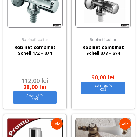
Robineti coltar
Robineti coltar
Robinet combinat
Robinet combinat
Schell 1/2 – 3/4
Schell 3/8 – 3/4
90,00
lei
112,00
lei
90,00
lei
Adaugă în
coș
Adaugă în
coș
Sale!
Sale!