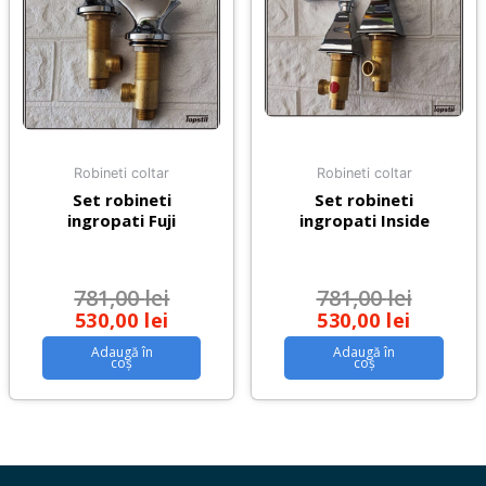
Robineti coltar
Robineti coltar
Set robineti
Set robineti
ingropati Fuji
ingropati Inside
781,00
lei
781,00
lei
530,00
lei
530,00
lei
Adaugă în
Adaugă în
coș
coș