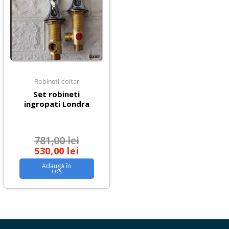
Robineti coltar
Set robineti
ingropati Londra
781,00
lei
530,00
lei
Adaugă în
coș