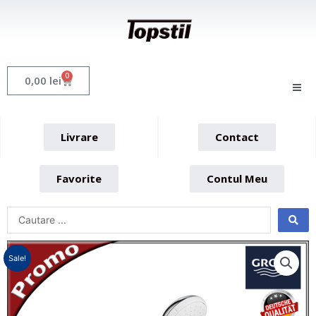
Skip
to
content
0
Cart
0,00
lei
Livrare
Contact
Favorite
Contul Meu
Sale!