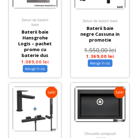
Seturi de baterii
Seturi de baterii baie
baie
Baterii baie
Baterii baie
negre Cassuna in
Hansgrohe
promotie
Logis – pachet
1.550,00
lei
promo cu
baterie dus
1.369,00
lei
1.089,00
lei
Adaugă în coș
Adaugă în coș
Sale!
Sale!
Chiuvete compozit