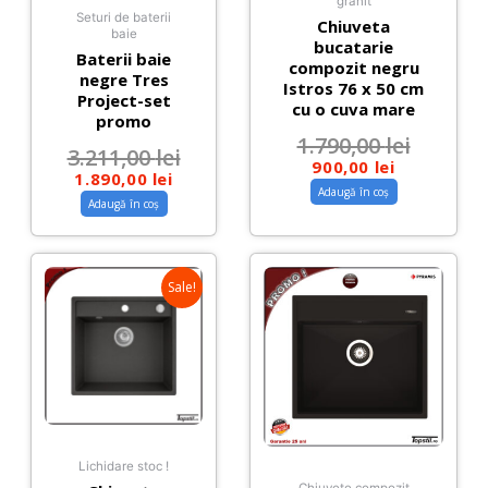
granit
Seturi de baterii
Chiuveta
baie
bucatarie
Baterii baie
compozit negru
negre Tres
Istros 76 x 50 cm
Project-set
cu o cuva mare
promo
1.790,00
lei
3.211,00
lei
900,00
lei
1.890,00
lei
Adaugă în coș
Adaugă în coș
Sale!
Lichidare stoc !