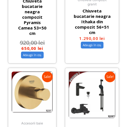
Chiuveta
Chiuvete compozit
granit
bucatarie
Chiuveta
neagra
bucatarie neagra
compozit
Ithaka din
Pyramis
compozit 56×51
Camea 53×50
cm
cm
1.290,00
lei
920,00
lei
Adaugă în coș
650,00
lei
Adaugă în coș
Sale!
Sale!
Accesorii baie