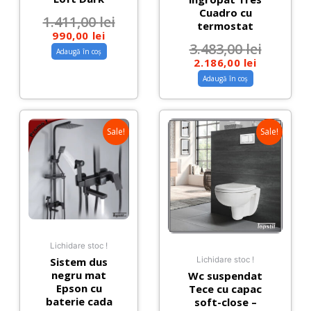
Cuadro cu
1.411,00
lei
termostat
990,00
lei
3.483,00
lei
Adaugă în coș
2.186,00
lei
Adaugă în coș
Sale!
Sale!
Lichidare stoc !
Sistem dus
Lichidare stoc !
negru mat
Wc suspendat
Epson cu
Tece cu capac
baterie cada
soft-close –