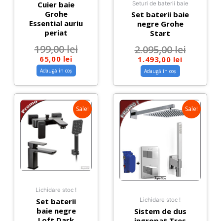
Cuier baie
Seturi de baterii baie
Grohe
Set baterii baie
Essential auriu
negre Grohe
periat
Start
199,00
lei
2.095,00
lei
65,00
lei
1.493,00
lei
Adaugă în coș
Adaugă în coș
Sale!
Sale!
Lichidare stoc !
Set baterii
Lichidare stoc !
baie negre
Sistem de dus
Loft Dark
ingropat Tres