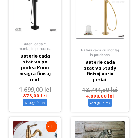
Baterii cada cu
montaj in pardosea
Baterii cada cu montaj
Baterie cada
in pardosea
stativa pe
Baterie cada
podea Kono
stativa Study
neagra finisaj
finisaj auriu
mat
periat
1.699,00
lei
13.744,50
lei
878,00
lei
4.800,00
lei
Adaugă în coș
Adaugă în coș
Sale!