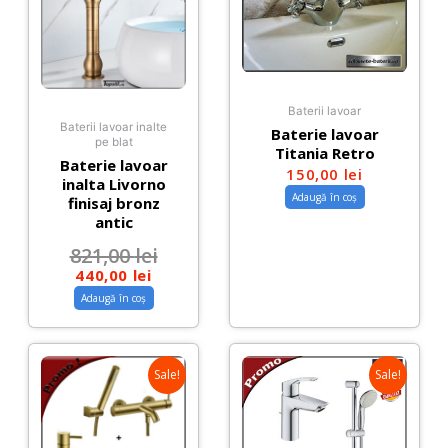
Baterii lavoar
Baterii lavoar inalte
Baterie lavoar
pe blat
Titania Retro
Baterie lavoar
150,00
lei
inalta Livorno
Adaugă în coș
finisaj bronz
antic
821,00
lei
440,00
lei
Adaugă în coș
Sale!
Sale!