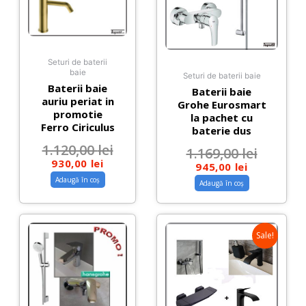
Seturi de baterii
baie
Seturi de baterii baie
Baterii baie
Baterii baie
auriu periat in
Grohe Eurosmart
promotie
la pachet cu
Ferro Ciriculus
baterie dus
1.120,00
lei
1.169,00
lei
930,00
lei
945,00
lei
Adaugă în coș
Adaugă în coș
Sale!