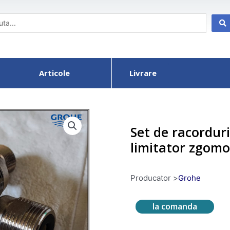
Articole
Livrare
Set de racordur
limitator zgomo
Producator >
Grohe
la comanda