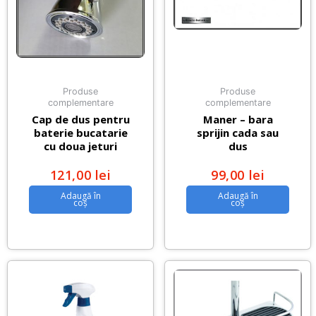
Produse
Produse
complementare
complementare
Cap de dus pentru
Maner – bara
baterie bucatarie
sprijin cada sau
cu doua jeturi
dus
121,00
lei
99,00
lei
Adaugă în
Adaugă în
coș
coș