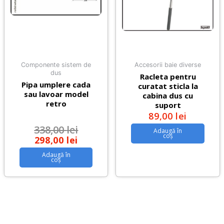
Componente sistem de
Accesorii baie diverse
dus
Racleta pentru
Pipa umplere cada
curatat sticla la
sau lavoar model
cabina dus cu
retro
suport
89,00
lei
338,00
lei
Adaugă în
coș
298,00
lei
Adaugă în
coș