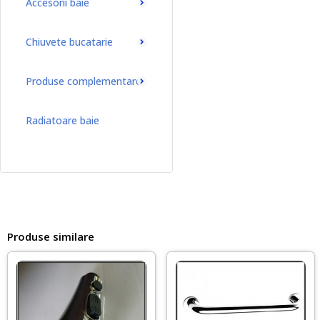
Accesorii baie
Chiuvete bucatarie
Produse complementare
Radiatoare baie
Radiatoare baie port-prosop
Produse similare