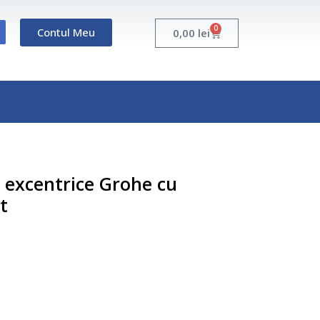
0
Contul Meu
Cart
0,00
lei
i excentrice Grohe cu
t