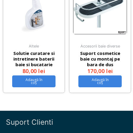
Altele
Accesorii baie diverse
Solutie curatare si
Suport cosmetice
intretinere baterii
baie cu montaj pe
baie si bucatarie
bara de dus
80,00
lei
170,00
lei
Adaugă în
Adaugă în
coș
coș
Suport Clienti