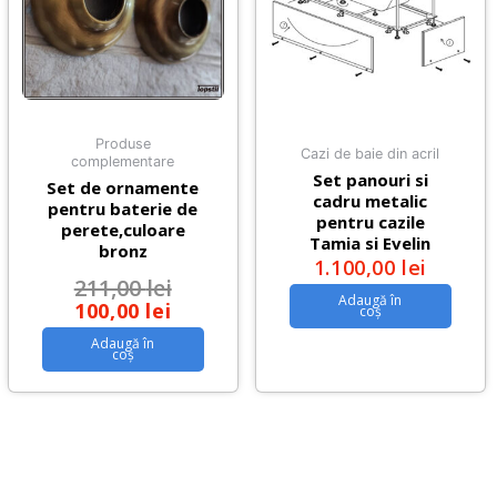
Produse
Cazi de baie din acril
complementare
Set panouri si
Set de ornamente
cadru metalic
pentru baterie de
pentru cazile
perete,culoare
Tamia si Evelin
bronz
1.100,00
lei
211,00
lei
Adaugă în
100,00
lei
coș
Adaugă în
coș