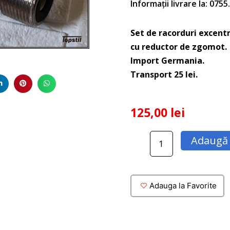
Informații livrare la: 075
Set de racorduri excentr
cu reductor de zgomot.
Import Germania.
Transport 25 lei.
125,00
lei
Cantitate
Adaugă 
Set
de
racorduri
excentrice
Adauga la Favorite
Grohe
cu
limitator