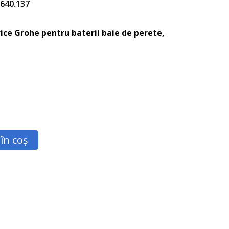
5.640.137
ice Grohe pentru baterii baie de perete,
în coș