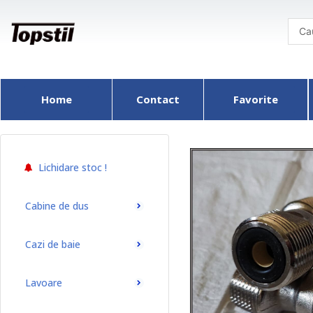
Skip
to
content
Home
Contact
Favorite
Lichidare stoc !
Cabine de dus
Cazi de baie
Lavoare