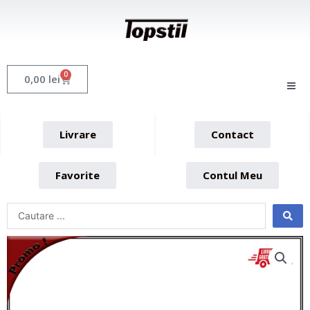
Skip
to
content
0
Cart
0,00
lei
Livrare
Contact
Favorite
Contul Meu