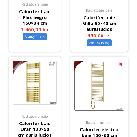
Radiatoare baie
Calorifer baie
Radiatoare baie
Flux negru
Calorifer baie
150×34 cm
Millo 50×40 cm
auriu lucios
1.460,00
lei
650,00
lei
Adaugă în coș
Adaugă în coș
Radiatoare baie
Calorifer baie
Radiatoare baie
Uran 120×50
Calorifer electric
cm auriu lucios
baie 150×60 cm