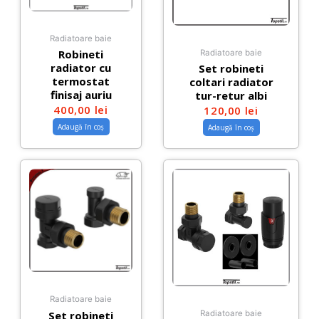
Radiatoare baie
Robineti
Radiatoare baie
radiator cu
Set robineti
termostat
coltari radiator
finisaj auriu
tur-retur albi
400,00
lei
120,00
lei
Adaugă în coș
Adaugă în coș
Radiatoare baie
Set robineti
Radiatoare baie