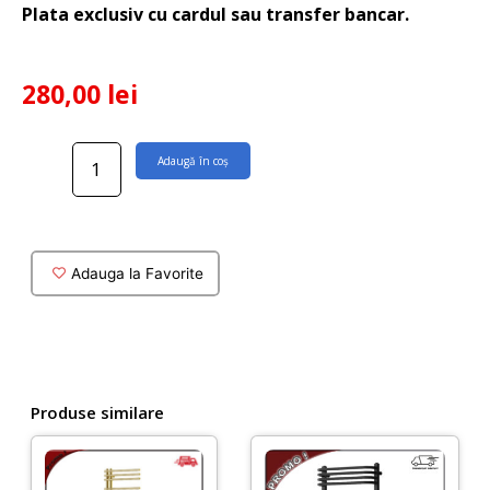
Plata exclusiv cu cardul sau transfer bancar.
280,00
lei
Cantitate
Adaugă în coș
Set
robineti
radiator
tur-
retur
Adauga la Favorite
finisaj
auriu
lucios
cu
termostat
Produse similare