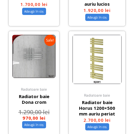
auriu lucios
1.700,00
lei
1.920,00
lei
Adaugă în coș
Adaugă în coș
Sale!
Radiatoare baie
Radiator baie
Radiatoare baie
Dona crom
Radiator baie
Horus 1200×500
1.290,00
lei
mm auriu periat
970,00
lei
2.700,00
lei
Adaugă în coș
Adaugă în coș