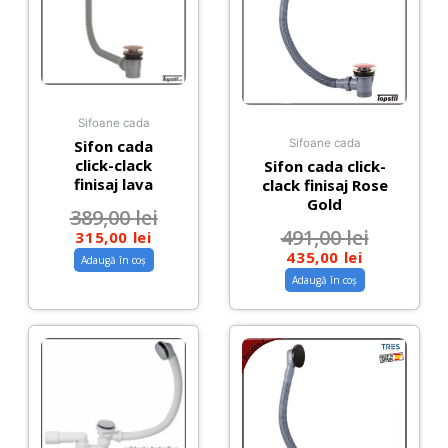
Sifoane cada
Sifon cada
Sifoane cada
click-clack
Sifon cada click-
finisaj lava
clack finisaj Rose
Gold
389,00
lei
491,00
lei
315,00
lei
435,00
lei
Adaugă în coș
Adaugă în coș