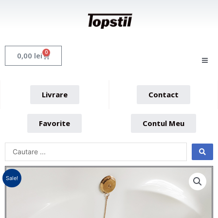
Skip
to
content
0
Cart
0,00
lei
Livrare
Contact
Favorite
Contul Meu
Sale!