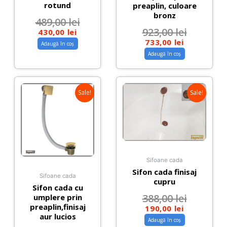
rotund
preaplin, culoare
bronz
489,00
lei
923,00
lei
430,00
lei
733,00
lei
Adaugă în coș
Adaugă în coș
Sale!
Sale!
Sifoane cada
Sifon cada finisaj
Sifoane cada
cupru
Sifon cada cu
388,00
lei
umplere prin
preaplin,finisaj
190,00
lei
aur lucios
Adaugă în coș