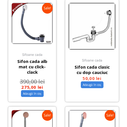
Sale!
Sifoane cada
Sifon cada alb
Sifoane cada
mat cu click-
Sifon cada clasic
clack
cu dop cauciuc
50,00
lei
390,00
lei
Adaugă în coș
275,00
lei
Adaugă în coș
Sale!
Sale!