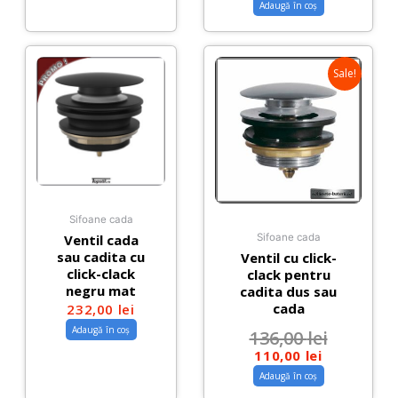
Adaugă în coș
Sale!
Sifoane cada
Ventil cada
Sifoane cada
sau cadita cu
Ventil cu click-
click-clack
clack pentru
negru mat
cadita dus sau
cada
232,00
lei
Adaugă în coș
136,00
lei
110,00
lei
Adaugă în coș