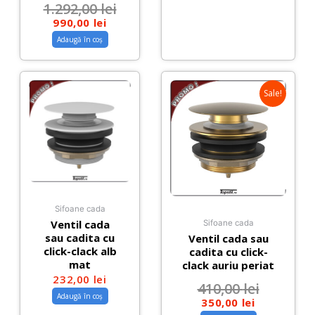
1.292,00
lei
990,00
lei
Adaugă în coș
Sale!
Sifoane cada
Ventil cada
Sifoane cada
sau cadita cu
Ventil cada sau
click-clack alb
cadita cu click-
mat
clack auriu periat
232,00
lei
410,00
lei
Adaugă în coș
350,00
lei