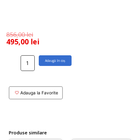
856,00
lei
495,00
lei
Cantitate
Adaugă în coș
Sifon
cada
auriu
cu
dop
Adauga la Favorite
metalic,
model
clasic
Produse similare