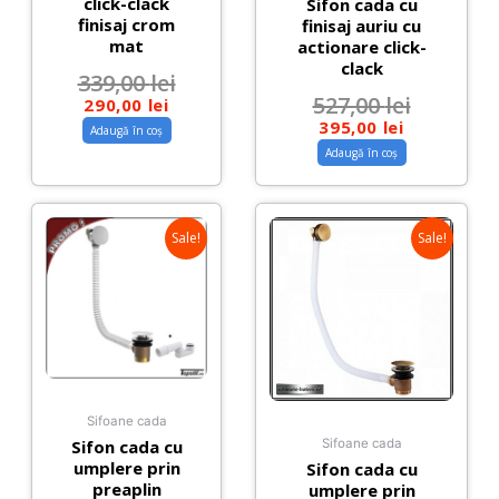
click-clack
Sifon cada cu
finisaj crom
finisaj auriu cu
mat
actionare click-
clack
339,00
lei
527,00
lei
290,00
lei
395,00
lei
Adaugă în coș
Adaugă în coș
Sale!
Sale!
Sifoane cada
Sifon cada cu
Sifoane cada
umplere prin
Sifon cada cu
preaplin
umplere prin