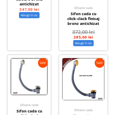
antichizat
Sifoane cada
347,00
lei
Sifon cada cu
Adaugă în coș
click-clack finisaj
bronz antichizat
372,00
lei
285,00
lei
Adaugă în coș
Sale!
Sale!
Sifoane cada
Sifon cada cu
Sifoane cada