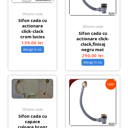
Sifoane cada
Sifon cada cu
actionare
Sifoane cada
click-clack
Sifon cada cu
crom lucios
actionare click-
139,00
lei
clack,finisaj
negru mat
Adaugă în coș
290,00
lei
Adaugă în coș
Sale!
Sifoane cada
Sifon cada cu
capace
culoare bronz