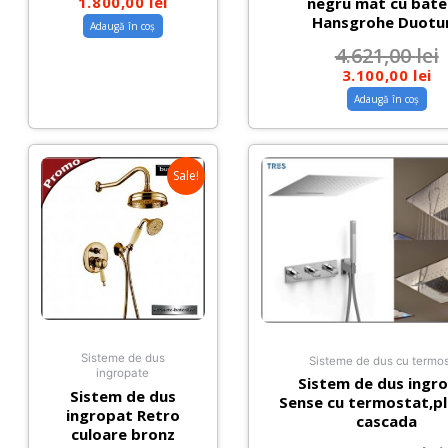
1.800,00
lei
negru mat cu bate
Hansgrohe Duotu
Adaugă în coș
4.621,00
lei
3.100,00
lei
Adaugă în coș
Sale!
Sisteme de dus
Sisteme de dus cu termos
ingropate
Sistem de dus ingr
Sistem de dus
Sense cu termostat,pl
ingropat Retro
cascada
culoare bronz