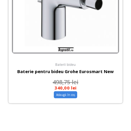
Baterii bideu
Baterie pentru bideu Grohe Eurosmart New
498,75
lei
340,00
lei
Adaugă în coș