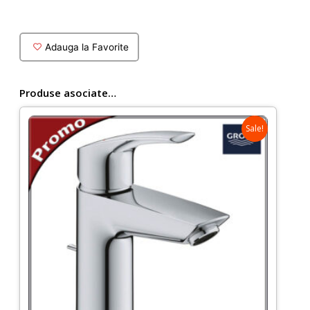
dus
ingropat
Prime
Adauga la Favorite
cu
baterie
Grohe
Produse asociate…
Eurosmart
Sale!