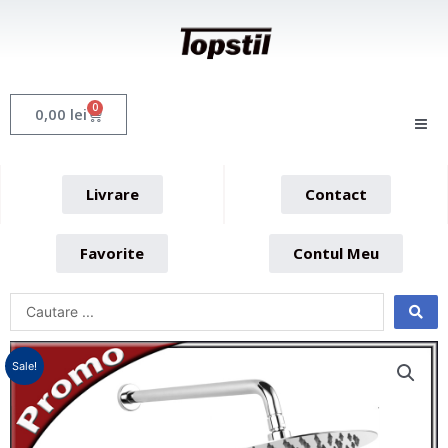
Skip
to
content
0
Cart
0,00
lei
Livrare
Contact
Favorite
Contul Meu
Sale!