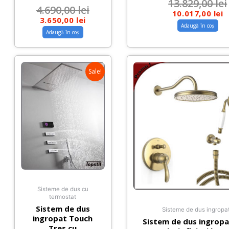
13.829,00
lei
4.690,00
lei
10.017,00
lei
3.650,00
lei
Adaugă în coș
Adaugă în coș
Sale!
Sisteme de dus cu
termostat
Sistem de dus
Sisteme de dus ingropa
ingropat Touch
Sistem de dus ingropa
Tres cu