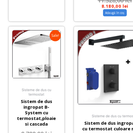
11.328,00
lei
8.180,00
lei
Adaugă în coș
Sale!
Sisteme de dus cu
termostat
Sistem de dus
ingropat B-
System cu
Sisteme de dus cu termos
termostat,ploaie
Sistem de dus ingropa
si cascada
cu termostat culoare 