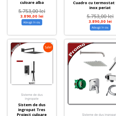
culoare alba
Cuadro cu termostat f
inox periat
5.753,00
lei
5.753,00
lei
3.890,00
lei
3.890,00
lei
Adaugă în coș
Adaugă în coș
Sale!
Sisteme de dus
ingropate
Sistem de dus
ingropat Tres
Project culoare
Sisteme de dus ingropa