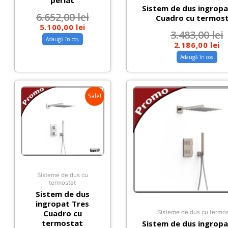
periat
Sistem de dus ingropa
6.652,00
lei
Cuadro cu termos
5.100,00
lei
3.483,00
lei
Adaugă în coș
2.186,00
lei
Adaugă în coș
Sale!
Sisteme de dus cu
termostat
Sistem de dus
ingropat Tres
Cuadro cu
Sisteme de dus cu termos
termostat
Sistem de dus ingropa