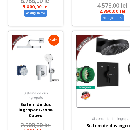
8.788,00
lei
4.578,00
lei
5.800,00
lei
2.390,00
lei
Adaugă în coș
Adaugă în coș
Sale!
Sisteme de dus
ingropate
Sistem de dus
ingropat Grohe
Cubeo
Sisteme de dus ingropa
2.900,00
lei
Sistem de dus ingr