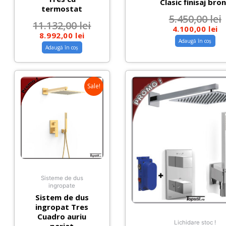
Clasic finisaj bro
termostat
5.450,00
lei
11.132,00
lei
4.100,00
lei
8.992,00
lei
Adaugă în coș
Adaugă în coș
Sale!
Sisteme de dus
ingropate
Sistem de dus
ingropat Tres
Cuadro auriu
Lichidare stoc !