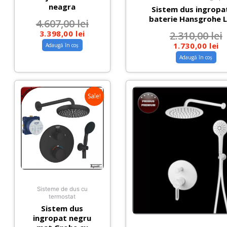
neagra
Sistem dus ingropa
baterie Hansgrohe L
4.607,00
lei
3.398,00
lei
2.310,00
lei
1.730,00
lei
Adaugă în coș
Adaugă în coș
Sale!
Sisteme de dus cu
termostat
Sistem dus
ingropat negru