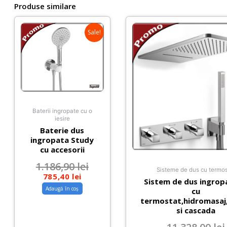
Produse similare
Sale!
Baterii ingropate cu o
iesire
Baterie dus
ingropata Study
cu accesorii
1.186,90
lei
Sisteme de dus cu termos
785,40
lei
Sistem de dus ingrop
Adaugă în coș
cu
termostat,hidromasaj,
si cascada