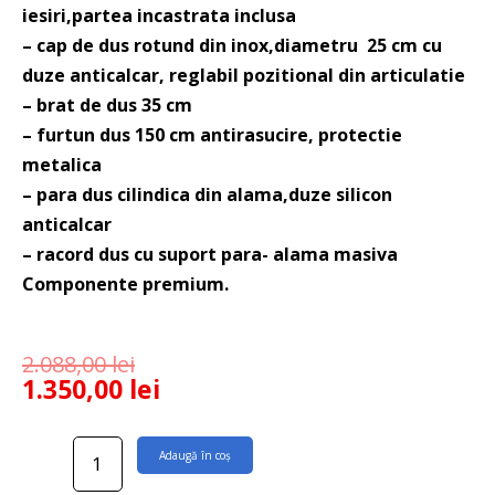
iesiri,partea incastrata inclusa
– cap de dus
rotund din
inox,diametru 25 cm cu
duze anticalcar, reglabil pozitional din articulatie
– brat de dus 35 cm
– furtun dus 150 cm antirasucire, protectie
metalica
– para dus cilindica din alama,duze silicon
anticalcar
– racord dus cu suport para- alama masiva
Componente premium.
2.088,00
lei
1.350,00
lei
Cantitate
Adaugă în coș
Sistem
de