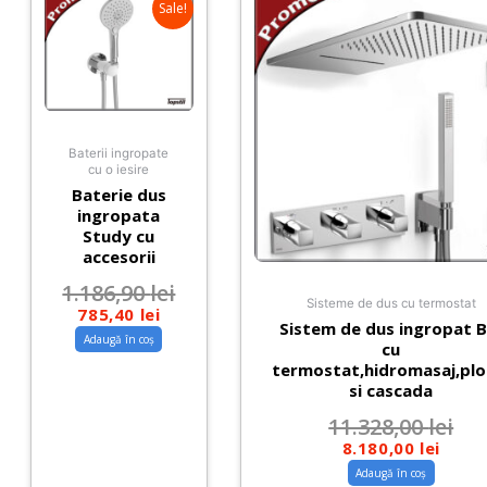
Sale!
Baterii ingropate
cu o iesire
Baterie dus
ingropata
Study cu
accesorii
1.186,90
lei
Sisteme de dus cu termostat
785,40
lei
Sistem de dus ingropat B
Adaugă în coș
cu
termostat,hidromasaj,plo
si cascada
11.328,00
lei
8.180,00
lei
Adaugă în coș