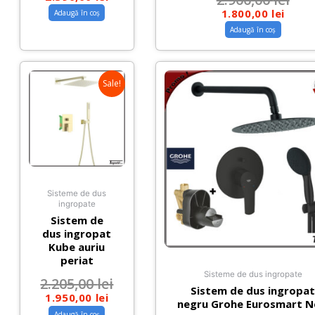
1.800,00
lei
Adaugă în coș
Adaugă în coș
Sale!
Sisteme de dus
ingropate
Sistem de
dus ingropat
Kube auriu
periat
Sisteme de dus ingropate
2.205,00
lei
Sistem de dus ingropa
1.950,00
lei
negru Grohe Eurosmart 
Adaugă în coș