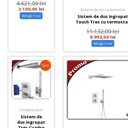
4.621,00
lei
3.100,00
lei
Sisteme de dus cu termostat
Sistem de dus ingropa
Adaugă în coș
Touch Tres cu termosta
11.132,00
lei
8.992,00
lei
Adaugă în coș
Sale!
Lichidare stoc !
Sistem de
dus ingropat
Tres Cuadro