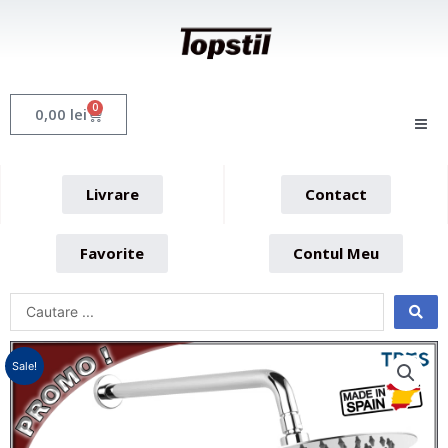
Skip
to
content
0
Cart
0,00
lei
Livrare
Contact
Favorite
Contul Meu
Sale!