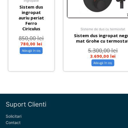
ingropate
Sistem dus
ingropat
auriu periat
Ferro
Ciriculus
Sisteme de dus cu termostat
Sistem dus ingropat neg
850,00
lei
mat Grohe cu termosta
780,00
lei
5.300,00
lei
Adaugă în coș
3.690,00
lei
Adaugă în coș
Suport Clienti
Solicitari
Contact