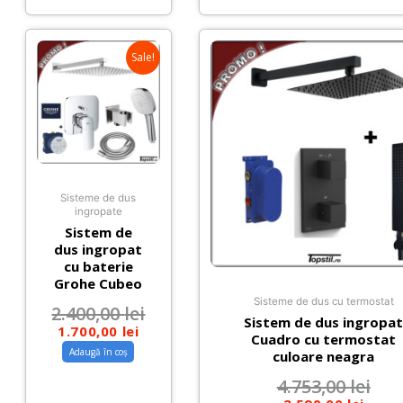
Sale!
Sisteme de dus
ingropate
Sistem de
dus ingropat
cu baterie
Grohe Cubeo
Sisteme de dus cu termostat
2.400,00
lei
Sistem de dus ingropa
1.700,00
lei
Cuadro cu termostat
Adaugă în coș
culoare neagra
4.753,00
lei