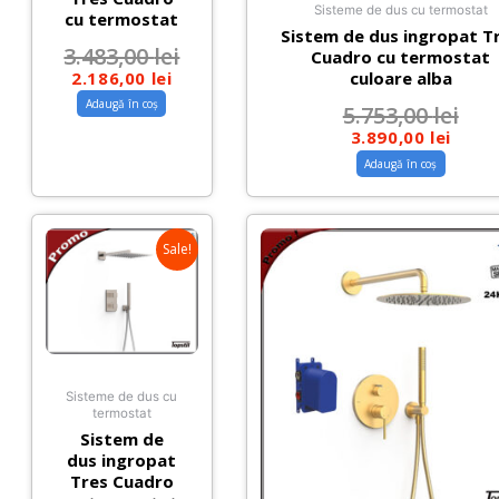
Sisteme de dus cu termostat
cu termostat
Sistem de dus ingropat T
3.483,00
lei
Cuadro cu termostat
2.186,00
lei
culoare alba
Adaugă în coș
5.753,00
lei
3.890,00
lei
Adaugă în coș
Sale!
Sisteme de dus cu
termostat
Sistem de
dus ingropat
Tres Cuadro