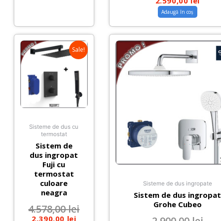
2.590,00
lei
Adaugă în coș
Sale!
Sisteme de dus cu
termostat
Sistem de
dus ingropat
Fuji cu
termostat
culoare
Sisteme de dus ingropate
neagra
Sistem de dus ingropa
Grohe Cubeo
4.578,00
lei
2.390,00
lei
2.900,00
lei