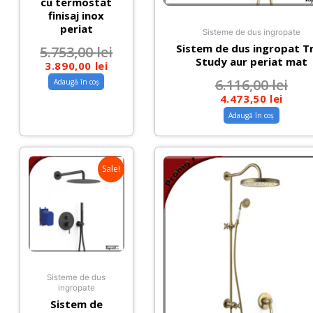
cu termostat
finisaj inox
periat
Sisteme de dus ingropate
Sistem de dus ingropat T
5.753,00
lei
Study aur periat mat
3.890,00
lei
6.116,00
lei
Adaugă în coș
4.473,50
lei
Adaugă în coș
Sale!
Sisteme de dus
ingropate
Sistem de