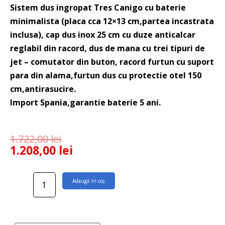
Sistem dus ingropat Tres Canigo cu baterie
minimalista (placa cca 12×13 cm,partea incastrata
inclusa), cap dus inox 25 cm cu duze anticalcar
reglabil din racord, dus de mana cu trei tipuri de
jet – comutator din buton, racord furtun cu suport
para din alama,furtun dus cu protectie otel 150
cm,antirasucire.
Import Spania,garantie baterie 5 ani.
1.722,00
lei
1.208,00
lei
Cantitate
Adaugă în coș
Sistem
dus
ingropat
Tres