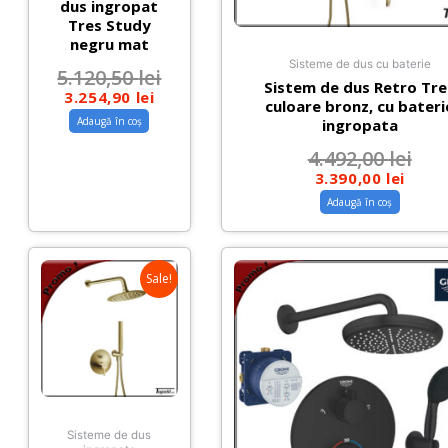
dus ingropat
Tres Study
negru mat
Sisteme de dus cu baterie
5.120,50
lei
Sistem de dus Retro Tre
3.254,90
lei
culoare bronz, cu bateri
Adaugă în coș
ingropata
4.492,00
lei
3.390,00
lei
Adaugă în coș
Sale!
Sisteme de dus