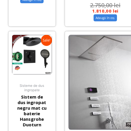
2.750,00
lei
1.810,00
lei
Adaugă în coș
Sale!
Sisteme de dus
ingropate
Sistem de
dus ingropat
negru mat cu
baterie
Hansgrohe
Duoturn