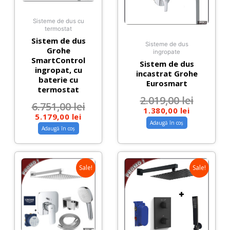
Sisteme de dus cu
termostat
Sistem de dus
Sisteme de dus
Grohe
ingropate
SmartControl
Sistem de dus
ingropat, cu
incastrat Grohe
baterie cu
Eurosmart
termostat
2.019,00
lei
6.751,00
lei
1.380,00
lei
5.179,00
lei
Adaugă în coș
Adaugă în coș
Sale!
Sale!