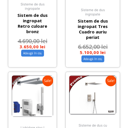
Sisteme de dus
ingropate
Sisteme de dus
Sistem de dus
ingropate
ingropat
Sistem de dus
Retro culoare
ingropat Tres
bronz
Cuadro auriu
periat
4.690,00
lei
6.652,00
lei
3.650,00
lei
5.100,00
lei
Adaugă în coș
Adaugă în coș
Sale!
Sale!
Sisteme de dus cu
Lichidare stoc !