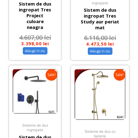
Sistem de dus
ingropate
ingropat Tres
Sistem de dus
Project
ingropat Tres
culoare
Study aur periat
neagra
mat
4.607,00
lei
6.116,00
lei
3.398,00
lei
4.473,50
lei
Adaugă în coș
Adaugă în coș
Sale!
Sale!
Sisteme de dus
ingropate
Sisteme de dus cu
Sistem de dus
baterie