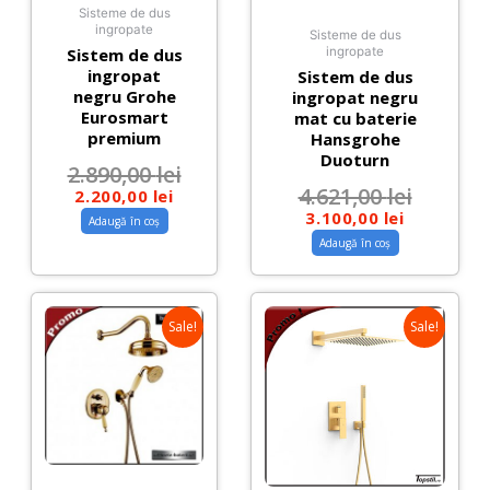
Sisteme de dus
ingropate
Sisteme de dus
Sistem de dus
ingropate
ingropat
Sistem de dus
negru Grohe
ingropat negru
Eurosmart
mat cu baterie
premium
Hansgrohe
Duoturn
2.890,00
lei
4.621,00
lei
2.200,00
lei
3.100,00
lei
Adaugă în coș
Adaugă în coș
Sale!
Sale!