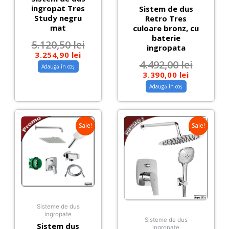
ingropat Tres
Sistem de dus
Study negru
Retro Tres
mat
culoare bronz, cu
baterie
5.120,50
lei
ingropata
3.254,90
lei
4.492,00
lei
Adaugă în coș
3.390,00
lei
Adaugă în coș
Sale!
Sale!
Sisteme de dus
ingropate
Sisteme de dus
Sistem dus
ingropate