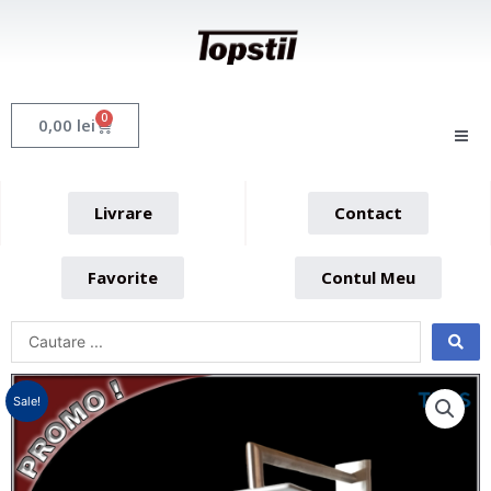
Skip
to
content
0
Cart
0,00
lei
Livrare
Contact
Favorite
Contul Meu
Sale!