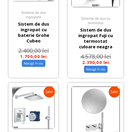
Sisteme de dus
ingropate
Sisteme de dus cu
Sistem de dus
termostat
ingropat cu
Sistem de dus
baterie Grohe
ingropat Fuji cu
Cubeo
termostat
culoare neagra
2.400,00
lei
4.578,00
lei
1.700,00
lei
2.390,00
lei
Adaugă în coș
Adaugă în coș
Sale!
Sale!