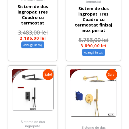
termostat
Sistem de dus
Sistem de dus
ingropat Tres
ingropat Tres
Cuadro cu
Cuadro cu
termostat
termostat finisaj
inox periat
3.483,00
lei
2.186,00
lei
5.753,00
lei
3.890,00
lei
Adaugă în coș
Adaugă în coș
Sale!
Sale!
Sisteme de dus
ingropate
Sisteme de dus