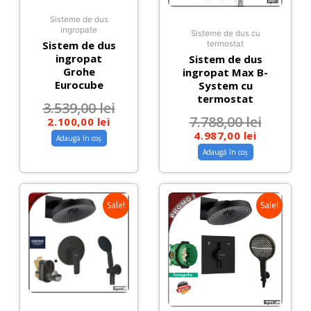
Sisteme de dus
ingropate
Sisteme de dus cu
Sistem de dus
termostat
ingropat
Sistem de dus
Grohe
ingropat Max B-
Eurocube
System cu
termostat
3.539,00
lei
7.788,00
lei
2.100,00
lei
4.987,00
lei
Adaugă în coș
Adaugă în coș
Sale!
Sale!