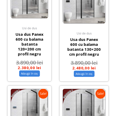
Usi de dus
Usa dus Panex
Usi de dus
600 cu balama
Usa dus Panex
batanta
600 cu balama
120×200 cm
batanta 130×200
profil negru
cm profil negru
3.890,00
lei
3.890,00
lei
2.380,00
lei
2.480,00
lei
Adaugă în coș
Adaugă în coș
Sale!
Sale!