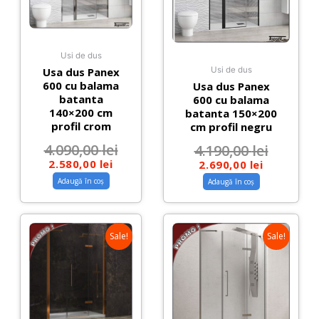
Usi de dus
Usa dus Panex
Usi de dus
600 cu balama
Usa dus Panex
batanta
600 cu balama
140×200 cm
batanta 150×200
profil crom
cm profil negru
4.090,00
lei
4.190,00
lei
2.580,00
lei
2.690,00
lei
Adaugă în coș
Adaugă în coș
Sale!
Sale!