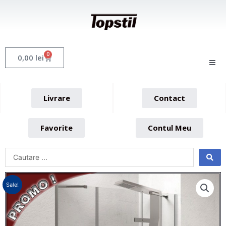
Skip
to
content
0
Cart
0,00
lei
Livrare
Contact
Favorite
Contul Meu
Sale!