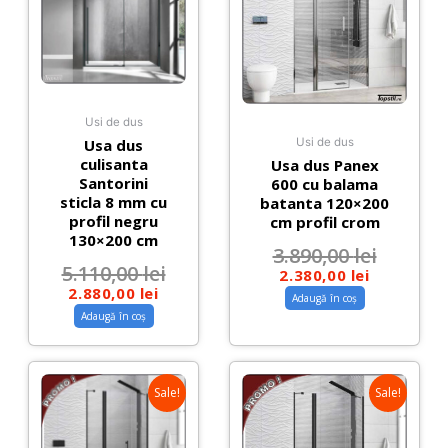
Usi de dus
Usa dus
Usi de dus
culisanta
Usa dus Panex
Santorini
600 cu balama
sticla 8 mm cu
batanta 120×200
profil negru
cm profil crom
130×200 cm
3.890,00
lei
5.110,00
lei
2.380,00
lei
2.880,00
lei
Adaugă în coș
Adaugă în coș
Sale!
Sale!