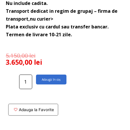
Nu include cadita.
Transport dedicat in regim de grupaj – firma de
transport,nu curier>
Plata exclusiv cu cardul sau transfer bancar.
Termen de livrare 10-21 zile.
5.150,00
lei
3.650,00
lei
Cantitate
Adaugă în coș
Usa
dus
Tinos
batanta
cu
Adauga la Favorite
doua
parti
fixe