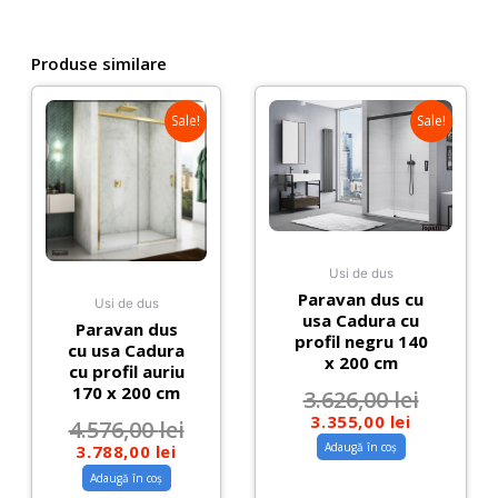
160
cm
din
Produse similare
sticla
8
Sale!
Sale!
mm
Usi de dus
Paravan dus cu
Usi de dus
usa Cadura cu
Paravan dus
profil negru 140
cu usa Cadura
x 200 cm
cu profil auriu
170 x 200 cm
3.626,00
lei
3.355,00
lei
4.576,00
lei
Adaugă în coș
3.788,00
lei
Adaugă în coș