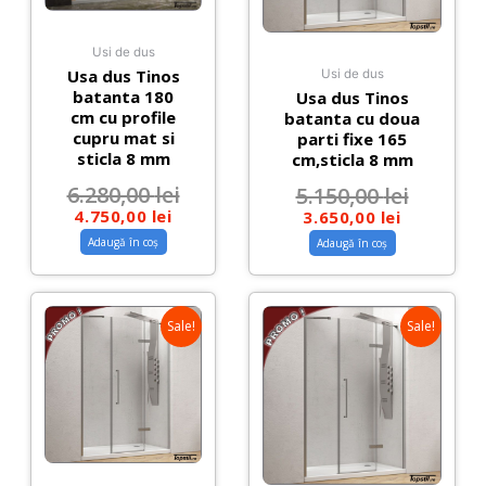
Usi de dus
Usa dus Tinos
Usi de dus
batanta 180
Usa dus Tinos
cm cu profile
batanta cu doua
cupru mat si
parti fixe 165
sticla 8 mm
cm,sticla 8 mm
6.280,00
lei
5.150,00
lei
4.750,00
lei
3.650,00
lei
Adaugă în coș
Adaugă în coș
Sale!
Sale!