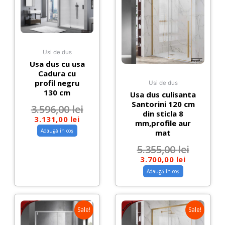
Usi de dus
Usa dus cu usa
Cadura cu
profil negru
Usi de dus
130 cm
Usa dus culisanta
Santorini 120 cm
3.596,00
lei
din sticla 8
3.131,00
lei
mm,profile aur
Adaugă în coș
mat
5.355,00
lei
3.700,00
lei
Adaugă în coș
Sale!
Sale!