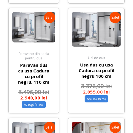
Sale!
Sale!
Paravane din sticla
Usi de dus
pentru dus
Usa dus cu usa
Paravan dus
Cadura cu profil
cu usa Cadura
negru 100 cm
cu profil
negru, 110 cm
3.376,00
lei
3.496,00
lei
2.855,00
lei
2.940,00
lei
Adaugă în coș
Adaugă în coș
Sale!
Sale!