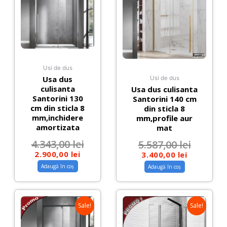
Usi de dus
Usa dus
Usi de dus
culisanta
Usa dus culisanta
Santorini 130
Santorini 140 cm
cm din sticla 8
din sticla 8
mm,inchidere
mm,profile aur
amortizata
mat
4.343,00
lei
5.587,00
lei
2.900,00
lei
3.400,00
lei
Adaugă în coș
Adaugă în coș
Sale!
Sale!