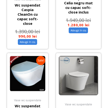
Celia negru mat
Wc suspendat
cu capac soft-
Caspia
close inclus
CleanOn cu
capac soft-
1.949,00
lei
close
1.280,00
lei
1.390,00
lei
Adaugă în coș
990,00
lei
Adaugă în coș
Sale!
Vase wc suspendate
Vase wc suspendate
Wc suspendat