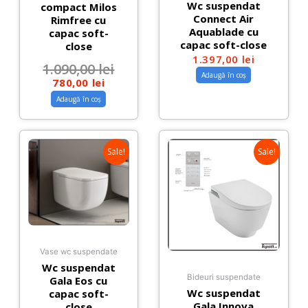
Wc suspendat
compact Milos
Connect Air
Rimfree cu
Aquablade cu
capac soft-
capac soft-close
close
1.397,00
lei
1.090,00
lei
Adaugă în coș
780,00
lei
Adaugă în coș
Sale!
Sale!
Vase wc suspendate
Wc suspendat
Bideuri suspendate
Gala Eos cu
Wc suspendat
capac soft-
Gala Innova
close