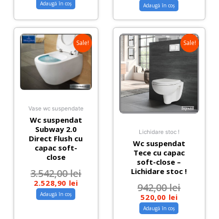
Adaugă în coș
Adaugă în coș
Sale!
Sale!
Vase wc suspendate
Wc suspendat
Subway 2.0
Lichidare stoc !
Direct Flush cu
Wc suspendat
capac soft-
Tece cu capac
close
soft-close –
Lichidare stoc !
3.542,00
lei
2.528,90
lei
942,00
lei
Adaugă în coș
520,00
lei
Adaugă în coș