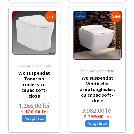
Sale!
Sale!
Vase wc suspendate
Vase wc suspendate
Wc suspendat
Wc suspendat
Tonerino
Venticello
rimless cu
dreptunghiular,
capac soft-
cu capac soft-
close
close
1.266,00
lei
3.982,00
lei
1.120,00
lei
2.299,00
lei
Adaugă în coș
Adaugă în coș