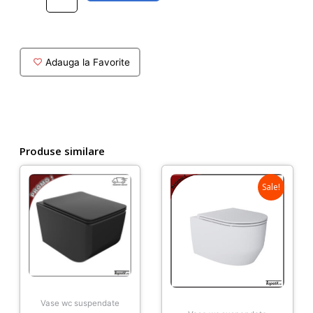
suspendat
Strada
II
Aquablade
Adauga la Favorite
cu
capac
soft-
close
Produse similare
Sale!
Vase wc suspendate