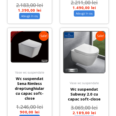
2.211,00
lei
2.183,00
lei
1.490,00
lei
1.390,00
lei
Adaugă în coș
Adaugă în coș
Sale!
Sale!
Vase wc suspendate
Wc suspendat
Sena Rimless
Vase wc suspendate
dreptunghiular
Wc suspendat
cu capac soft-
Subway 2.0 cu
close
capac soft-close
1.246,00
lei
3.069,00
lei
900,00
lei
2.189,00
lei