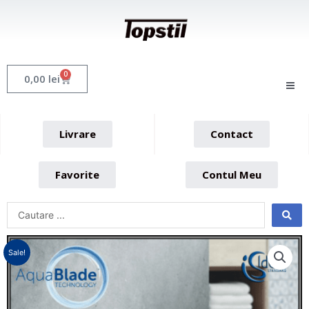
Skip
to
content
0
Cart
0,00
lei
Livrare
Contact
Favorite
Contul Meu
Sale!