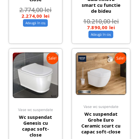
smart cu functie
2.774,00
lei
de bideu
2.274,00
lei
10.210,00
lei
Adaugă în coș
7.890,00
lei
Adaugă în coș
Sale!
Sale!
Vase wc suspendate
Vase wc suspendate
Wc suspendat
Wc suspendat
Grohe Euro
Genesis cu
Ceramic scurt cu
capac soft-
capac soft-close
close