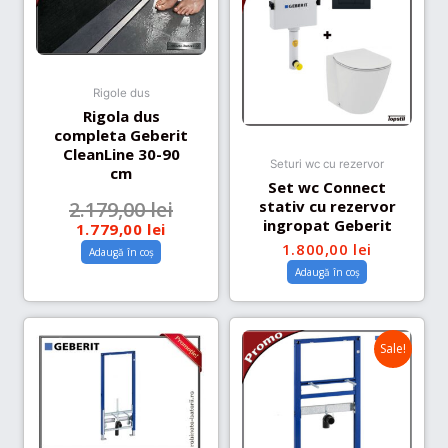
Rigole dus
Rigola dus
completa Geberit
CleanLine 30-90
Seturi wc cu rezervor
cm
Set wc Connect
stativ cu rezervor
2.179,00
lei
ingropat Geberit
1.779,00
lei
1.800,00
lei
Adaugă în coș
Adaugă în coș
Sale!