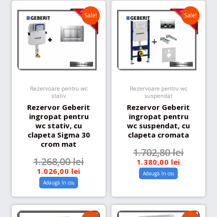
Sale!
Sale!
Rezervoare pentru wc
Rezervoare pentru wc
stativ
suspendat
Rezervor Geberit
Rezervor Geberit
ingropat pentru
ingropat pentru
wc stativ, cu
wc suspendat, cu
clapeta Sigma 30
clapeta cromata
crom mat
1.702,80
lei
1.268,00
lei
1.380,00
lei
1.026,00
lei
Adaugă în coș
Adaugă în coș