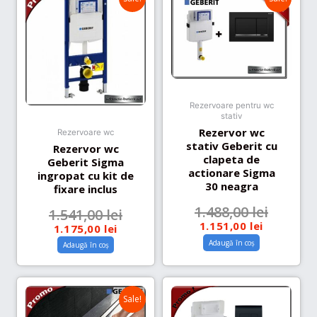
Rezervoare pentru wc
stativ
Rezervor wc
Rezervoare wc
stativ Geberit cu
Rezervor wc
clapeta de
Geberit Sigma
actionare Sigma
ingropat cu kit de
30 neagra
fixare inclus
1.488,00
lei
1.541,00
lei
1.151,00
lei
1.175,00
lei
Adaugă în coș
Adaugă în coș
Sale!