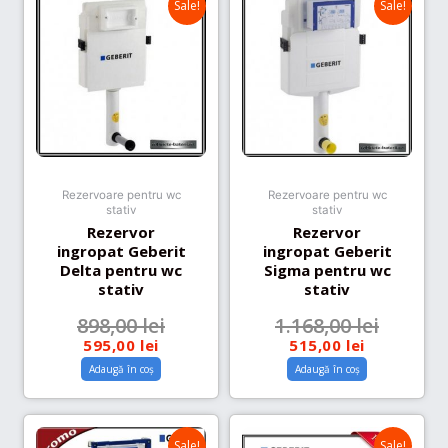
Sale!
Sale!
Rezervoare pentru wc
Rezervoare pentru wc
stativ
stativ
Rezervor
Rezervor
ingropat Geberit
ingropat Geberit
Delta pentru wc
Sigma pentru wc
stativ
stativ
898,00
lei
1.168,00
lei
595,00
lei
515,00
lei
Adaugă în coș
Adaugă în coș
Sale!
Sale!