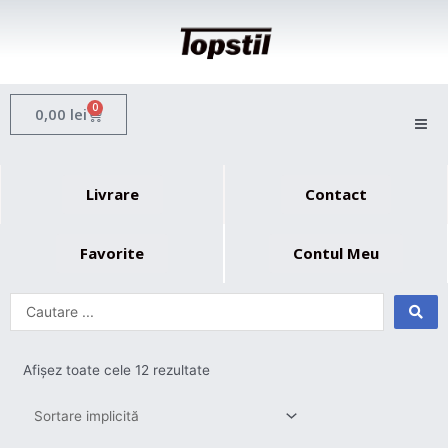
Skip
to
content
0
Cart
0,00
lei
Livrare
Contact
Favorite
Contul Meu
Afișez toate cele 12 rezultate