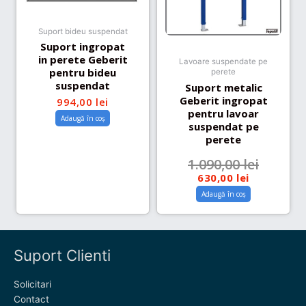
Suport bideu suspendat
Suport ingropat
in perete Geberit
Lavoare suspendate pe
pentru bideu
perete
suspendat
Suport metalic
Geberit ingropat
994,00
lei
pentru lavoar
Adaugă în coș
suspendat pe
perete
1.090,00
lei
630,00
lei
Adaugă în coș
Suport Clienti
Solicitari
Contact