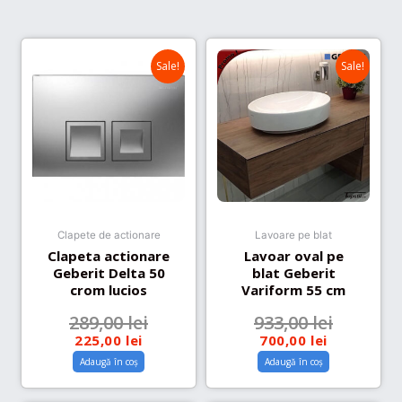
Sale!
Sale!
Clapete de actionare
Lavoare pe blat
Clapeta actionare
Lavoar oval pe
Geberit Delta 50
blat Geberit
crom lucios
Variform 55 cm
289,00
lei
933,00
lei
225,00
lei
700,00
lei
Adaugă în coș
Adaugă în coș