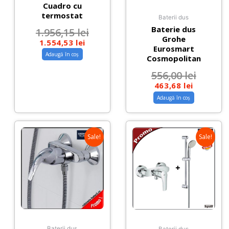
Cuadro cu
termostat
Baterii dus
Baterie dus
1.956,15
lei
Grohe
1.554,53
lei
Eurosmart
Adaugă în coș
Cosmopolitan
556,00
lei
463,68
lei
Adaugă în coș
Sale!
Sale!
Baterii dus