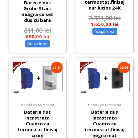
termostat,finisaj
Baterie dus
aur lucios 24K
Grohe Start
neagra cu set
2.321,00
lei
dus cu bara
1.650,00
lei
811,00
lei
Adaugă în coș
680,00
lei
Adaugă în coș
Sale!
Sale!
Baterii cu termostat
Baterii cu termostat
Baterie dus
Baterie dus
incastrata
incastrata
Cuadro cu
Cuadro cu
termostat,finisaj
termostat,finisaj
crom
negru mat