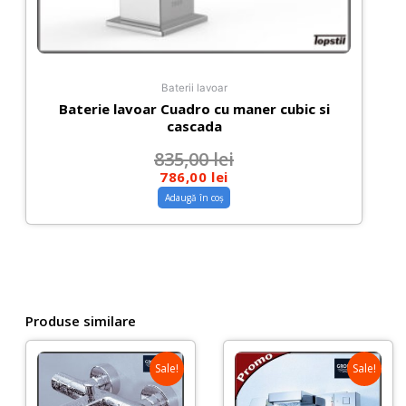
Baterii lavoar
Baterie lavoar Cuadro cu maner cubic si
cascada
835,00
lei
786,00
lei
Adaugă în coș
Produse similare
Sale!
Sale!