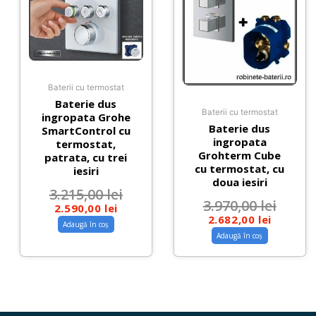
Baterii cu termostat
Baterie dus
Baterii cu termostat
ingropata Grohe
Baterie dus
SmartControl cu
ingropata
termostat,
Grohterm Cube
patrata, cu trei
cu termostat, cu
iesiri
doua iesiri
3.215,00
lei
3.970,00
lei
2.590,00
lei
2.682,00
lei
Adaugă în coș
Adaugă în coș