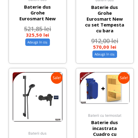
Baterii dus
Baterie dus
Baterie dus
Grohe
Grohe
Eurosmart New
Eurosmart New
cu set Tempesta
521,85
lei
cu bara
325,50
lei
912,00
lei
Adaugă în coș
570,00
lei
Adaugă în coș
Sale!
Sale!
Baterii cu termostat
Baterie dus
incastrata
Cuadro cu
Baterii dus