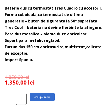
Baterie dus cu termostat Tres Cuadro cu accesorii.
Forma cuboidala,cu termostat de ultima
generatie – buton de siguranta la 50º,suprafata
Tres Cool – bateria nu devine fierbinte la atingere.
Para dus metalica – alama,duze anticalcar.
Suport para metalic reglabil.
Furtun dus 150 cm antirasucire,multistrat,calitate
de exceptie.
Import Spania.
1.850,00
lei
1.350,00
lei
Cantitate
Adaugă în coș
Baterie
dus