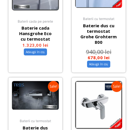
Baterii cu termostat
Baterii cada pe perete
Baterie dus cu
Baterie cada
termostat
Hansgrohe Eco
Grohe Grohterm
cu termostat
800
1.323,00
lei
940,00
lei
Adaugă în coș
678,00
lei
Adaugă în coș
Sale!
Sale!
Baterii cu termostat
Baterie dus