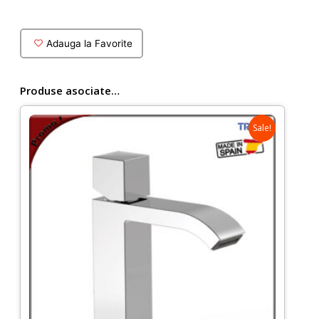
cu
termostat
Tres
Adauga la Favorite
Cuadro
cu
accesorii
Produse asociate…
Sale!