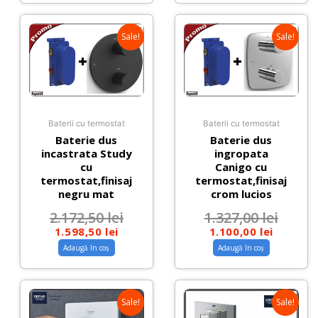
Sale!
Sale!
Baterii cu termostat
Baterii cu termostat
Baterie dus
Baterie dus
incastrata Study
ingropata
cu
Canigo cu
termostat,finisaj
termostat,finisaj
negru mat
crom lucios
2.172,50
lei
1.327,00
lei
1.598,50
lei
1.100,00
lei
Adaugă în coș
Adaugă în coș
Sale!
Sale!