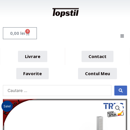
Skip
to
content
0
Cart
0,00
lei
Livrare
Contact
Favorite
Contul Meu
Sale!