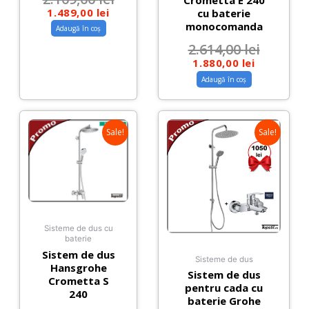
Crometta E 240
1.489,00
lei
cu baterie
monocomanda
Adaugă în coș
2.614,00
lei
1.880,00
lei
Adaugă în coș
Sale!
Sale!
Sisteme de dus cu
baterie
Sistem de dus
Sisteme de dus
Hansgrohe
Sistem de dus
Crometta S
pentru cada cu
240
baterie Grohe