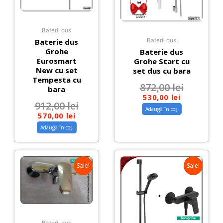
Baterii dus
Baterie dus
Baterii dus
Grohe
Baterie dus
Eurosmart
Grohe Start cu
New cu set
set dus cu bara
Tempesta cu
872,00
lei
bara
530,00
lei
912,00
lei
Adaugă în coș
570,00
lei
Adaugă în coș
Sale!
Sale!