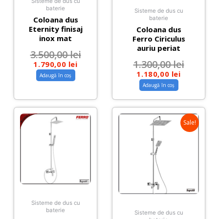
Sisteme de dus cu
baterie
Sisteme de dus cu
Coloana dus
baterie
Eternity finisaj
Coloana dus
inox mat
Ferro Ciriculus
auriu periat
3.500,00
lei
1.300,00
lei
1.790,00
lei
1.180,00
lei
Adaugă în coș
Adaugă în coș
Sale!
Sisteme de dus cu
baterie
Sisteme de dus cu