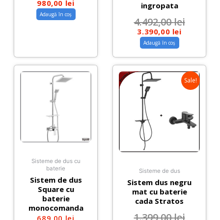
980,00
lei
ingropata
Adaugă în coș
4.492,00
lei
3.390,00
lei
Adaugă în coș
Sale!
Sisteme de dus cu
baterie
Sisteme de dus
Sistem de dus
Sistem dus negru
Square cu
mat cu baterie
baterie
cada Stratos
monocomanda
1.399,00
lei
689,00
lei