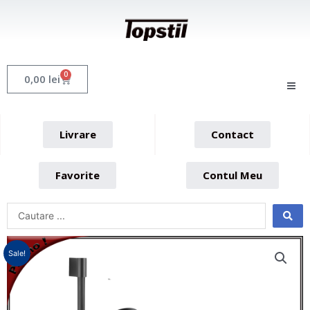
Skip
to
content
0
Cart
0,00
lei
Livrare
Contact
Favorite
Contul Meu
Sale!