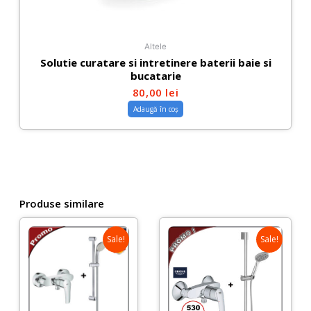
Altele
Solutie curatare si intretinere baterii baie si
bucatarie
80,00
lei
Adaugă în coș
Produse similare
Sale!
Sale!