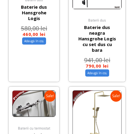
Baterii dus
Baterie dus
Hansgrohe
Logis
Baterii dus
580,00
lei
Baterie dus
neagra
460,00
lei
Hansgrohe Logis
Adaugă în coș
cu set dus cu
bara
941,00
lei
790,00
lei
Adaugă în coș
Sale!
Sale!
Baterii cu termostat