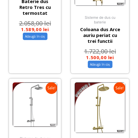
Baterie dus
Retro Tres cu
termostat
Sisteme de dus cu
2.058,00
lei
baterie
Coloana dus Arce
1.589,00
lei
auriu periat cu
Adaugă în coș
trei functii
1.722,00
lei
1.500,00
lei
Adaugă în coș
Sale!
Sale!