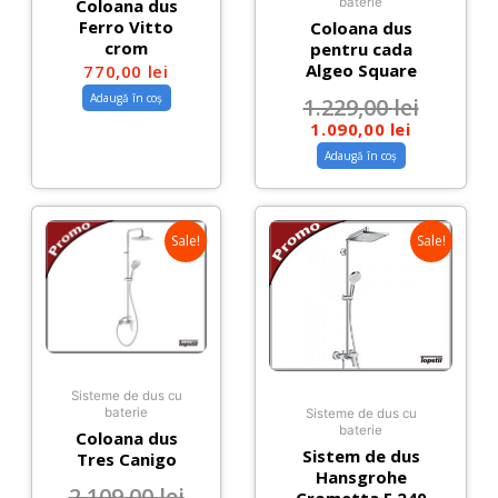
Coloana dus
baterie
Ferro Vitto
Coloana dus
crom
pentru cada
Algeo Square
770,00
lei
Adaugă în coș
1.229,00
lei
1.090,00
lei
Adaugă în coș
Sale!
Sale!
Sisteme de dus cu
baterie
Sisteme de dus cu
baterie
Coloana dus
Sistem de dus
Tres Canigo
Hansgrohe
2.109,00
lei