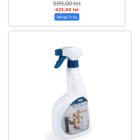
599,00
lei
425,00
lei
Adaugă în coș