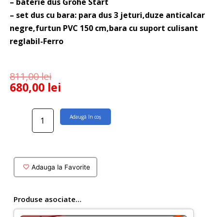
– baterie dus Grohe Start
– set dus cu bara: para dus 3 jeturi,duze anticalcar
negre,furtun PVC 150 cm,bara cu suport culisant
reglabil-Ferro
811,00
lei
680,00
lei
Cantitate
Adaugă în coș
Baterie
dus
Grohe
Start
neagra
Adauga la Favorite
cu
set
dus
Produse asociate…
cu
bara