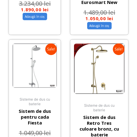
Eurosmart New
3.234,00
lei
1.890,00
lei
1.489,00
lei
Adaugă în coș
1.050,00
lei
Adaugă în coș
Sale!
Sale!
Sisteme de dus cu
baterie
Sisteme de dus cu
Sistem de dus
baterie
pentru cada
Sistem de dus
Fiesta
Retro Tres
culoare bronz, cu
1.049,00
lei
baterie