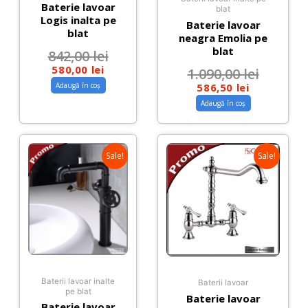
Baterie lavoar
blat
Logis inalta pe
Baterie lavoar
blat
neagra Emolia pe
blat
842,00
lei
580,00
lei
1.090,00
lei
586,50
lei
Adaugă în coș
Adaugă în coș
Sale!
Sale!
Baterii lavoar inalte
Baterii lavoar
pe blat
Baterie lavoar
Baterie lavoar