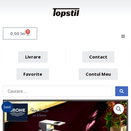
Skip
to
content
0
Cart
0,00
lei
Livrare
Contact
Favorite
Contul Meu
Sale!