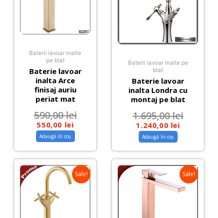
Baterii lavoar inalte
pe blat
Baterii lavoar inalte pe
Baterie lavoar
blat
inalta Arce
Baterie lavoar
finisaj auriu
inalta Londra cu
periat mat
montaj pe blat
590,00
lei
1.695,00
lei
550,00
lei
1.240,00
lei
Adaugă în coș
Adaugă în coș
Sale!
Sale!