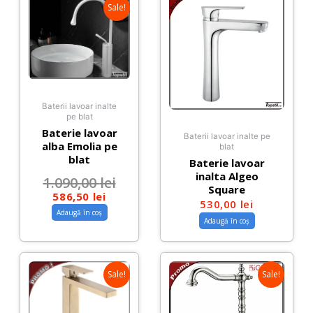
Sale!
Baterii lavoar inalte
pe blat
Baterie lavoar
Baterii lavoar inalte pe
alba Emolia pe
blat
blat
Baterie lavoar
inalta Algeo
1.090,00
lei
Square
586,50
lei
530,00
lei
Adaugă în coș
Adaugă în coș
Sale!
Sale!