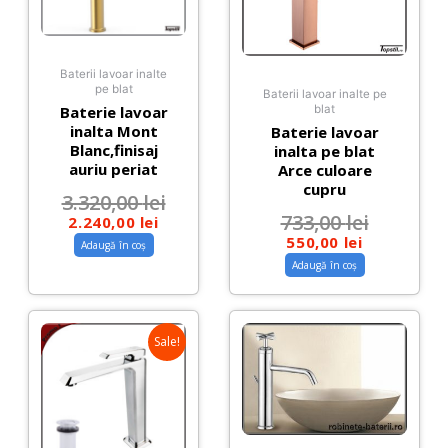
Baterii lavoar inalte
pe blat
Baterii lavoar inalte pe
Baterie lavoar
blat
inalta Mont
Baterie lavoar
Blanc,finisaj
inalta pe blat
auriu periat
Arce culoare
cupru
3.320,00
lei
733,00
lei
2.240,00
lei
550,00
lei
Adaugă în coș
Adaugă în coș
Sale!