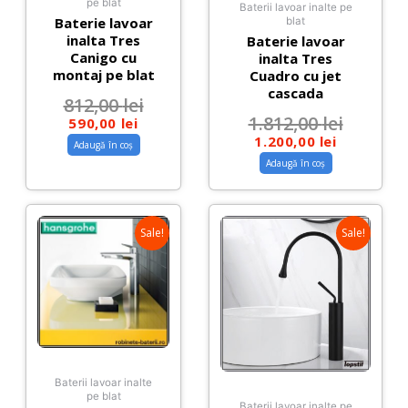
pe blat
Baterii lavoar inalte pe
Baterie lavoar
blat
inalta Tres
Baterie lavoar
Canigo cu
inalta Tres
montaj pe blat
Cuadro cu jet
cascada
812,00
lei
1.812,00
lei
590,00
lei
1.200,00
lei
Adaugă în coș
Adaugă în coș
Sale!
Sale!
Baterii lavoar inalte
pe blat
Baterii lavoar inalte pe