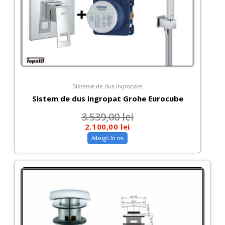
Sisteme de dus ingropate
Sistem de dus ingropat Grohe Eurocube
3.539,00
lei
2.100,00
lei
Adaugă în coș