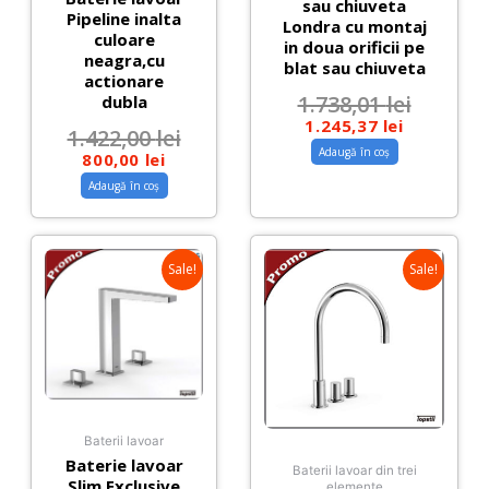
sau chiuveta
Pipeline inalta
Londra cu montaj
culoare
in doua orificii pe
neagra,cu
blat sau chiuveta
actionare
1.738,01
lei
dubla
1.245,37
lei
1.422,00
lei
Adaugă în coș
800,00
lei
Adaugă în coș
Sale!
Sale!
Baterii lavoar
Baterie lavoar
Baterii lavoar din trei
Slim Exclusive
elemente