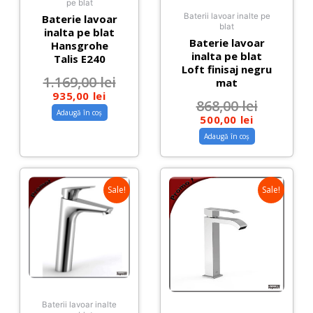
pe blat
Baterii lavoar inalte pe
Baterie lavoar
blat
inalta pe blat
Baterie lavoar
Hansgrohe
inalta pe blat
Talis E240
Loft finisaj negru
1.169,00
lei
mat
935,00
lei
868,00
lei
Adaugă în coș
500,00
lei
Adaugă în coș
Sale!
Sale!
Baterii lavoar inalte