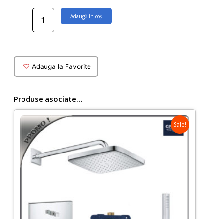
Cantitate
Adaugă în coș
Baterie
inalta
pe
blat
Grohe
Adauga la Favorite
Eurocube
Produse asociate…
Sale!