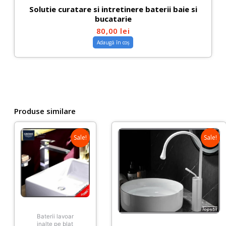
Solutie curatare si intretinere baterii baie si
bucatarie
80,00
lei
Adaugă în coș
Produse similare
Sale!
Sale!
Baterii lavoar
inalte pe blat