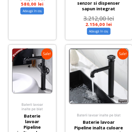
senzor si dispenser
580,00
lei
sapun integrat
Adaugă în coș
3.212,00
lei
2.156,00
lei
Adaugă în coș
Sale!
Sale!
Baterii lavoar
inalte pe blat
Baterie
Baterii lavoar inalte pe blat
lavoar
Baterie lavoar
Pipeline
Pipeline inalta culoare