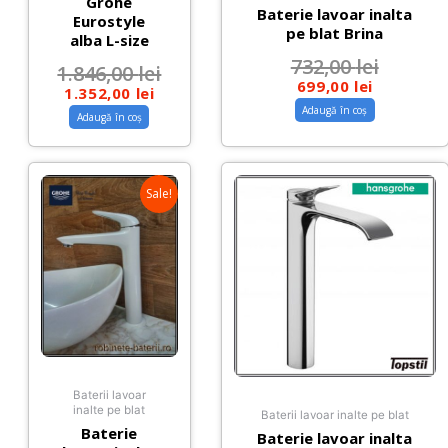
Grohe
Baterie lavoar inalta
Eurostyle
pe blat Brina
alba L-size
732,00
lei
1.846,00
lei
699,00
lei
1.352,00
lei
Adaugă în coș
Adaugă în coș
Sale!
Baterii lavoar
inalte pe blat
Baterii lavoar inalte pe blat
Baterie
Baterie lavoar inalta