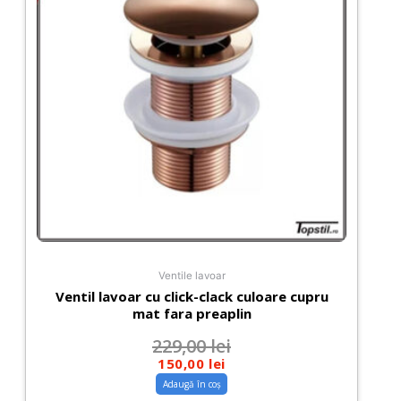
Ventile lavoar
Ventil lavoar cu click-clack culoare cupru
mat fara preaplin
229,00
lei
150,00
lei
Adaugă în coș