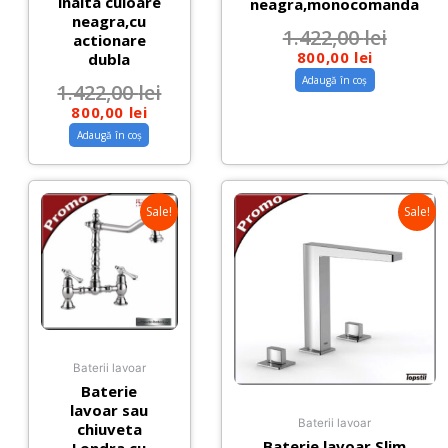
inalta culoare
neagra,monocomanda
neagra,cu
1.422,00
lei
actionare
800,00
lei
dubla
Adaugă în coș
1.422,00
lei
800,00
lei
Adaugă în coș
Sale!
Sale!
Baterii lavoar
Baterie
lavoar sau
Baterii lavoar
chiuveta
Baterie lavoar Slim
Londra cu