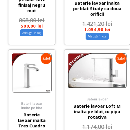
Baterie lavoar inalta
finisaj negru
pe blat Study cu doua
mat
orificii
868,00
lei
1.421,20
lei
500,00
lei
1.054,90
lei
Adaugă în coș
Adaugă în coș
Sale!
Sale!
Baterii lavoar
Baterii lavoar
Baterie lavoar Loft M
inalte pe blat
inalta pe blat,cu pipa
Baterie
rotativa
lavoar inalta
1.174,00
lei
Tres Cuadro