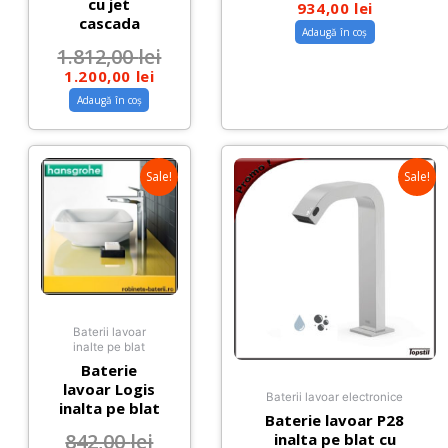
cu jet
934,00
lei
cascada
Adaugă în coș
1.812,00
lei
1.200,00
lei
Adaugă în coș
Sale!
Sale!
Baterii lavoar
inalte pe blat
Baterie
lavoar Logis
Baterii lavoar electronice
inalta pe blat
Baterie lavoar P28
842,00
lei
inalta pe blat cu