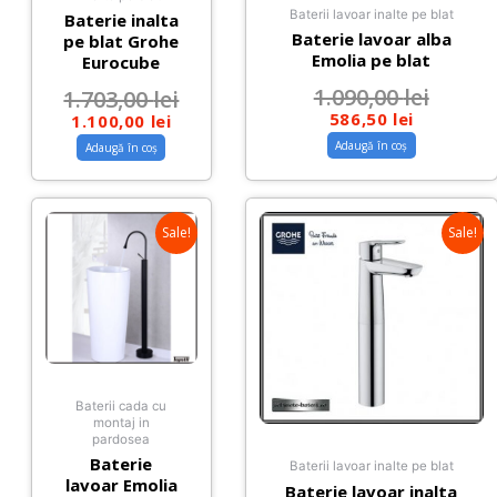
Baterii lavoar inalte pe blat
Baterie inalta
Baterie lavoar alba
pe blat Grohe
Emolia pe blat
Eurocube
1.090,00
lei
1.703,00
lei
586,50
lei
1.100,00
lei
Adaugă în coș
Adaugă în coș
Sale!
Sale!
Baterii cada cu
montaj in
pardosea
Baterie
Baterii lavoar inalte pe blat
lavoar Emolia
Baterie lavoar inalta