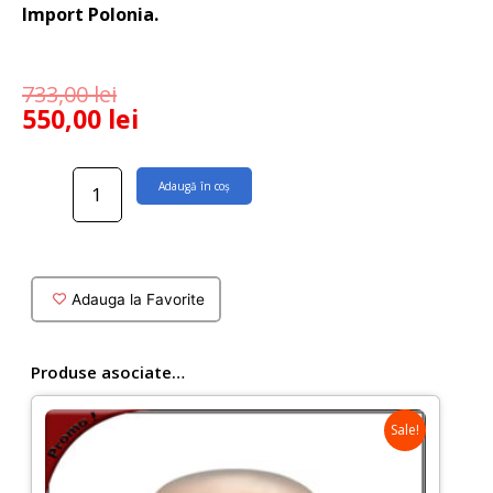
Import Polonia.
733,00
lei
550,00
lei
Cantitate
Adaugă în coș
Baterie
lavoar
inalta
pe
blat
Adauga la Favorite
Arce
culoare
cupru
Produse asociate…
Sale!