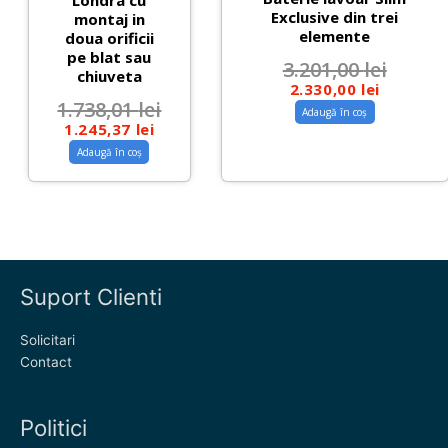
Exclusive din trei
montaj in
elemente
doua orificii
pe blat sau
3.201,00
lei
chiuveta
2.330,00
lei
1.738,01
lei
Adaugă în coș
1.245,37
lei
Adaugă în coș
Suport Clienti
Solicitari
Contact
Politici