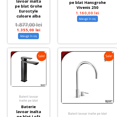
lavoar inalta
pe blat Hansgrohe
pe blat Grohe
Vivenis 250
Eurostyle
1.160,00
lei
culoare alba
Adaugă în coș
1.877,00
lei
1.355,00
lei
Adaugă în coș
Sale!
Sale!
Baterii lavoar
inalte pe blat
Baterie
lavoar inalta
Baterii lavoar inalte pe blat
pe blat Loft