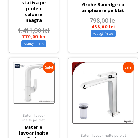
stativa pe
Grohe Bauedge cu
podea
amplasare pe blat
culoare
798,00
lei
neagra
488,00
lei
1.411,00
lei
Adaugă în coș
770,00
lei
Adaugă în coș
Sale!
Sale!
Baterii lavoar
inalte pe blat
Baterie
lavoar inalta
Baterii lavoar inalte pe blat