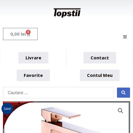
Skip
to
content
0
Cart
0,00
lei
Livrare
Contact
Favorite
Contul Meu
Sale!