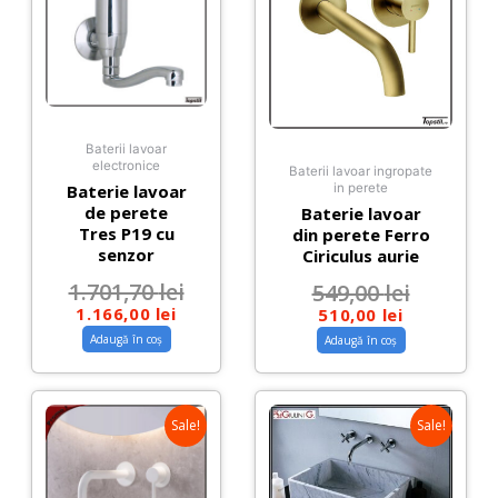
Baterii lavoar
electronice
Baterii lavoar ingropate
Baterie lavoar
in perete
de perete
Baterie lavoar
Tres P19 cu
din perete Ferro
senzor
Ciriculus aurie
1.701,70
lei
549,00
lei
1.166,00
lei
510,00
lei
Adaugă în coș
Adaugă în coș
Sale!
Sale!