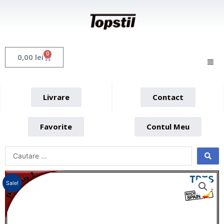
Skip
to
content
0
Cart
0,00
lei
Livrare
Contact
Favorite
Contul Meu
Sale!