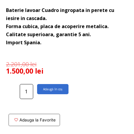
Baterie lavoar Cuadro ingropata in perete cu
iesire in cascada.
Forma cubica, placa de acoperire metalica.
Calitate superioara, garantie 5 ani.
Import Spania.
2.201,00
lei
1.500,00
lei
Cantitate
Adaugă în coș
Baterie
lavoar
Cuadro
din
perete
Adauga la Favorite
cu
iesire