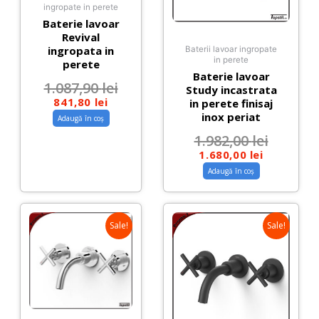
ingropate in perete
Baterie lavoar
Revival
ingropata in
Baterii lavoar ingropate
in perete
perete
Baterie lavoar
1.087,90
lei
Study incastrata
841,80
lei
in perete finisaj
inox periat
Adaugă în coș
1.982,00
lei
1.680,00
lei
Adaugă în coș
Sale!
Sale!