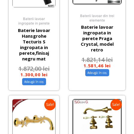
Baterii lavoar din trei
Baterii lavoar
elemente
ingropate in perete
Baterie lavoar
Baterie lavoar
ingropata in
Hansgrohe
perete Praga
Tecturis S
Crystal, model
ingropata in
retro
perete,finisaj
negru mat
1.821,14
lei
1.581,46
lei
1.872,00
lei
Adaugă în coș
1.300,00
lei
Adaugă în coș
Sale!
Sale!