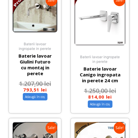
Sale!
Sale!
Baterii lavoar
ingropate in perete
Baterie lavoar
Baterii lavoar ingropate
Giulini Futuro
in perete
cu montaj in
Baterie lavoar
perete
Canigo ingropata
in perete 24 cm
1.207,90
lei
793,51
lei
1.250,00
lei
814,00
lei
Adaugă în coș
Adaugă în coș
Sale!
Sale!