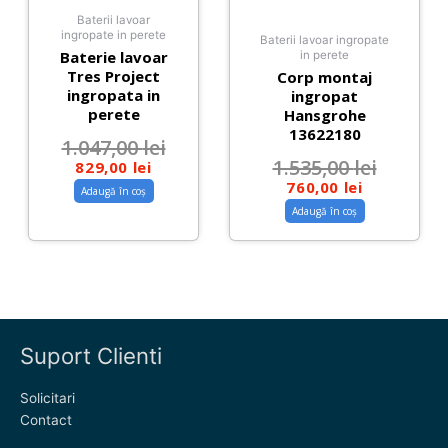
Baterii lavoar
ingropate in perete
Baterii lavoar ingropate
Baterie lavoar
in perete
Tres Project
Corp montaj
ingropata in
ingropat
perete
Hansgrohe
13622180
1.047,00
lei
1.535,00
lei
829,00
lei
760,00
lei
Adaugă în coș
Adaugă în coș
Suport Clienti
Solicitari
Contact