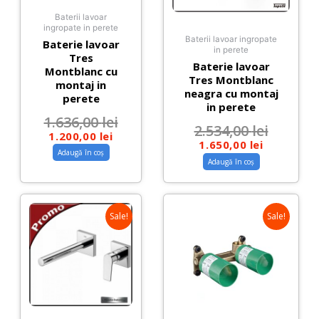
Baterii lavoar
ingropate in perete
Baterii lavoar ingropate
Baterie lavoar
in perete
Tres
Baterie lavoar
Montblanc cu
Tres Montblanc
montaj in
neagra cu montaj
perete
in perete
1.636,00
lei
2.534,00
lei
1.200,00
lei
1.650,00
lei
Adaugă în coș
Adaugă în coș
Sale!
Sale!