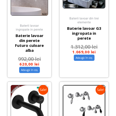
Baterii lavoar din trei
elemente
Baterii lavoar
Baterie lavoar G3
ingropate in perete
ingropata in
Baterie lavoar
perete
din perete
Futuro culoare
1.312,00
lei
alba
1.069,00
lei
992,00
lei
Adaugă în coș
620,00
lei
Adaugă în coș
Sale!
Sale!