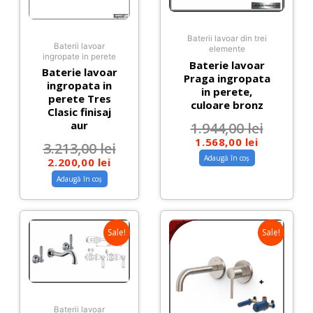
Baterii lavoar din trei
Baterii lavoar
elemente
ingropate in perete
Baterie lavoar
Baterie lavoar
Praga ingropata
ingropata in
in perete,
perete Tres
culoare bronz
Clasic finisaj
aur
1.944,00
lei
1.568,00
lei
3.213,00
lei
Adaugă în coș
2.200,00
lei
Adaugă în coș
Sale!
Sale!
Baterii lavoar