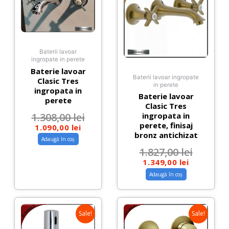
Baterii lavoar
ingropate in perete
Baterie lavoar
Baterii lavoar ingropate
Clasic Tres
in perete
ingropata in
Baterie lavoar
perete
Clasic Tres
1.308,00
lei
ingropata in
perete, finisaj
1.090,00
lei
bronz antichizat
Adaugă în coș
1.827,00
lei
1.349,00
lei
Adaugă în coș
Sale!
Sale!