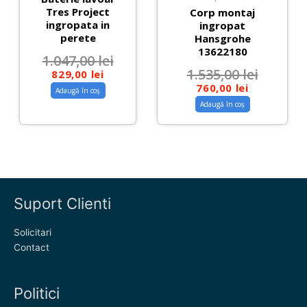
Tres Project
Corp montaj
ingropata in
ingropat
perete
Hansgrohe
13622180
1.047,00
lei
1.535,00
lei
829,00
lei
760,00
lei
Adaugă în coș
Adaugă în coș
Suport Clienti
Solicitari
Contact
Politici