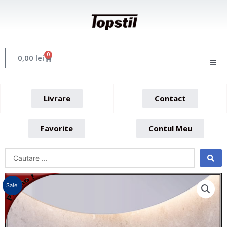
Skip
to
content
0
Cart
0,00
lei
Livrare
Contact
Favorite
Contul Meu
Sale!