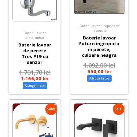
Baterii lavoar ingropate
in perete
Baterii lavoar
Baterie lavoar
electronice
Futuro ingropata
Baterie lavoar
in perete,
de perete
culoare neagra
Tres P19 cu
senzor
1.092,00
lei
550,00
lei
1.701,70
lei
1.166,00
lei
Adaugă în coș
Adaugă în coș
Sale!
Sale!