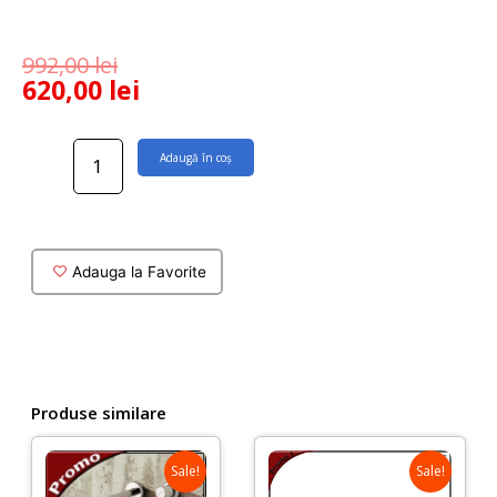
992,00
lei
620,00
lei
Cantitate
Adaugă în coș
Baterie
lavoar
din
perete
Futuro
Adauga la Favorite
culoare
alba
Produse similare
Sale!
Sale!