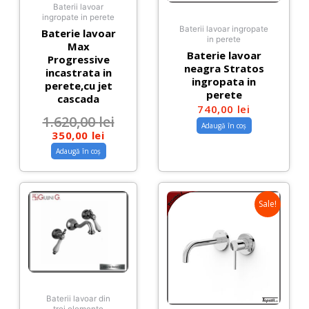
Baterii lavoar
ingropate in perete
Baterii lavoar ingropate
Baterie lavoar
in perete
Max
Baterie lavoar
Progressive
neagra Stratos
incastrata in
ingropata in
perete,cu jet
perete
cascada
740,00
lei
1.620,00
lei
Adaugă în coș
350,00
lei
Adaugă în coș
Sale!
Baterii lavoar din
trei elemente