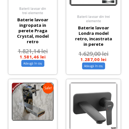
Baterii lavoar din
trei elemente
Baterii lavoar din trei
Baterie lavoar
elemente
ingropata in
Baterie lavoar
perete Praga
Londra model
Crystal, model
retro, incastrata
retro
in perete
1.821,14
lei
1.629,00
lei
1.581,46
lei
1.287,00
lei
Adaugă în coș
Adaugă în coș
Sale!