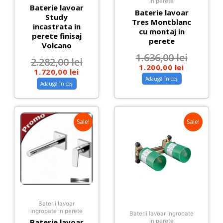
in perete
Baterie lavoar
Baterie lavoar
Study
Tres Montblanc
incastrata in
cu montaj in
perete finisaj
perete
Volcano
1.636,00
lei
2.282,00
lei
1.200,00
lei
1.720,00
lei
Adaugă în coș
Adaugă în coș
Sale!
Sale!
Baterii lavoar
ingropate in perete
Baterii lavoar ingropate
Baterie lavoar
in perete