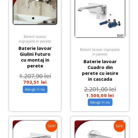
Baterii lavoar
ingropate in perete
Baterie lavoar
Baterii lavoar ingropate
Giulini Futuro
in perete
cu montaj in
Baterie lavoar
perete
Cuadro din
perete cu iesire
1.207,90
lei
in cascada
793,51
lei
2.201,00
lei
Adaugă în coș
1.500,00
lei
Adaugă în coș
Sale!
Sale!