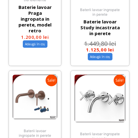
Baterie lavoar
Baterii lavoar ingropate
Praga
in perete
ingropata in
Baterie lavoar
perete, model
Study incastrata
retro
in perete
1.200,00
lei
1.449,80
lei
Adaugă în coș
1.125,00
lei
Adaugă în coș
Sale!
Sale!
Baterii lavoar
Baterii lavoar ingropate
ingropate in perete