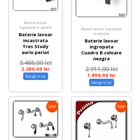
Baterii lavoar
ingropate in perete
Baterii lavoar ingropate
Baterie lavoar
in perete
incastrata
Baterie lavoar
Tres Study
ingropata
auriu periat
Cuadro B culoare
neagra
3.466,00
lei
2.911,00
lei
2.280,00
lei
1.800,00
lei
Adaugă în coș
Adaugă în coș
Sale!
Sale!