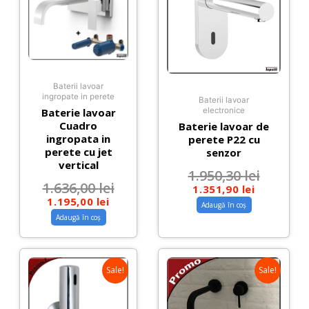
Baterii lavoar
ingropate in perete
Baterii lavoar
Baterie lavoar
electronice
Cuadro
Baterie lavoar de
ingropata in
perete P22 cu
perete cu jet
senzor
vertical
1.950,30
lei
1.636,00
lei
1.351,90
lei
1.195,00
lei
Adaugă în coș
Adaugă în coș
Sale!
Sale!