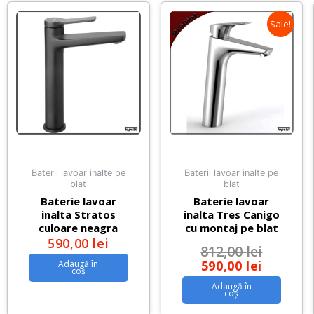
Sale!
Baterii lavoar inalte pe
Baterii lavoar inalte pe
blat
blat
Baterie lavoar
Baterie lavoar
inalta Stratos
inalta Tres Canigo
culoare neagra
cu montaj pe blat
590,00
lei
812,00
lei
590,00
lei
Adaugă în
coș
Adaugă în
coș