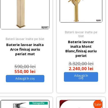
Baterii lavoar inalte pe
blat
Baterii lavoar inalte pe blat
Baterie lavoar
Baterie lavoar inalta
inalta Mont
Arce finisaj auriu
Blanc,finisaj auriu
periat mat
periat
3.320,00
lei
590,00
lei
2.240,00
lei
550,00
lei
Adaugă în
coș
Adaugă în coș
Sale!