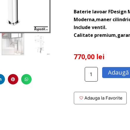
Baterie lavoar FDesign 
Moderna,maner cilindric
Include ventil.
Calitate premium,garant
770,00
lei
Cantitate
Adaugă 
Baterie
lavoar
FDesign
Meandro
Adauga la Favorite
inalta
cu
ventil