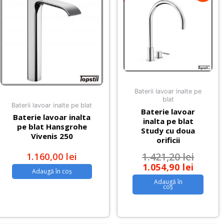
Baterii lavoar inalte pe
blat
Baterii lavoar inalte pe blat
Baterie lavoar
Baterie lavoar inalta
inalta pe blat
pe blat Hansgrohe
Study cu doua
Vivenis 250
orificii
1.421,20
lei
1.160,00
lei
1.054,90
lei
Adaugă în coș
Adaugă în
coș