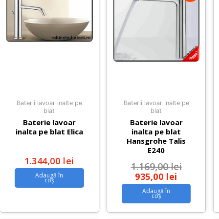
Baterii lavoar inalte pe
Baterii lavoar inalte pe
blat
blat
Baterie lavoar
Baterie lavoar
inalta pe blat Elica
inalta pe blat
Hansgrohe Talis
E240
1.344,00
lei
1.169,00
lei
935,00
lei
Adaugă în
coș
Adaugă în
coș