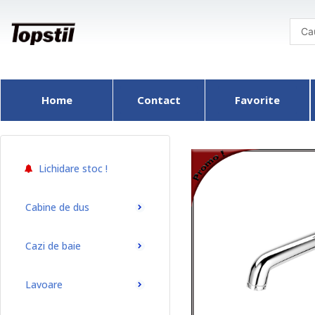
Skip
to
content
Home
Contact
Favorite
Lichidare stoc !
Cabine de dus
Cazi de baie
Lavoare