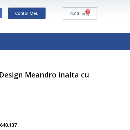
0
Contul Meu
Cart
0,00
lei
FDesign Meandro inalta cu
5.640.137