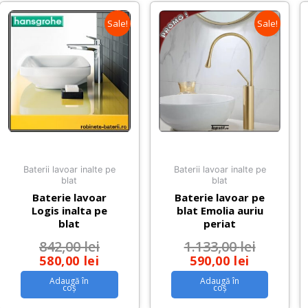
Sale!
Sale!
Baterii lavoar inalte pe
Baterii lavoar inalte pe
blat
blat
Baterie lavoar
Baterie lavoar pe
Logis inalta pe
blat Emolia auriu
blat
periat
842,00
lei
1.133,00
lei
580,00
lei
590,00
lei
Adaugă în
Adaugă în
coș
coș