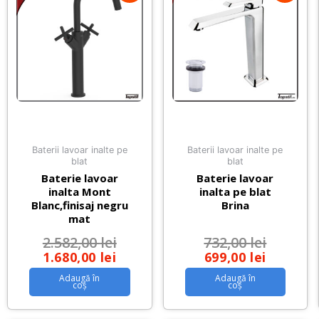
Baterii lavoar inalte pe
Baterii lavoar inalte pe
blat
blat
Baterie lavoar
Baterie lavoar
inalta Mont
inalta pe blat
Blanc,finisaj negru
Brina
mat
2.582,00
lei
732,00
lei
1.680,00
lei
699,00
lei
Adaugă în
Adaugă în
coș
coș