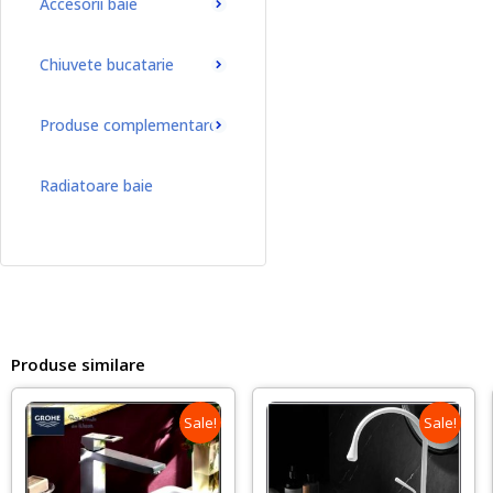
Accesorii baie
Chiuvete bucatarie
Produse complementare
Radiatoare baie
Radiatoare baie port-prosop
Produse similare
Sale!
Sale!