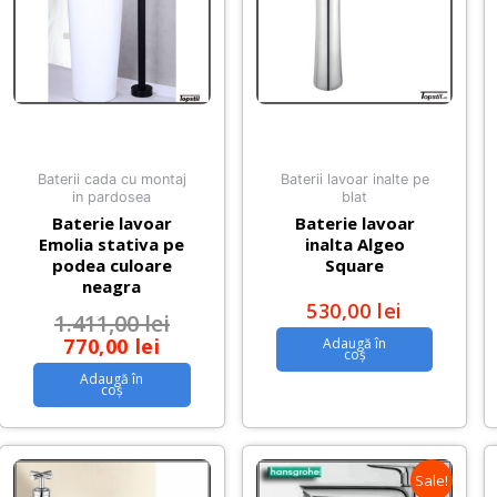
Baterii cada cu montaj
Baterii lavoar inalte pe
in pardosea
blat
Baterie lavoar
Baterie lavoar
Emolia stativa pe
inalta Algeo
podea culoare
Square
neagra
530,00
lei
1.411,00
lei
770,00
lei
Adaugă în
coș
Adaugă în
coș
Sale!