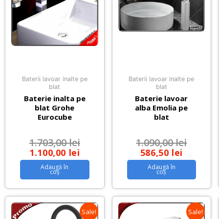
Baterii lavoar inalte pe
Baterii lavoar inalte pe
blat
blat
Baterie inalta pe
Baterie lavoar
blat Grohe
alba Emolia pe
Eurocube
blat
1.703,00
lei
1.090,00
lei
1.100,00
lei
586,50
lei
Adaugă în
Adaugă în
coș
coș
Sale!
Sale!