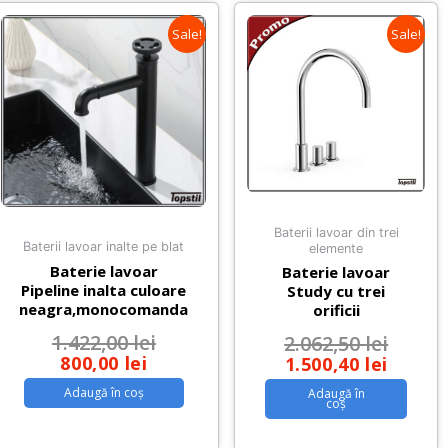
Sale!
Sale!
Baterii lavoar din trei
Baterii lavoar inalte pe blat
elemente
Baterie lavoar
Baterie lavoar
Pipeline inalta culoare
Study cu trei
neagra,monocomanda
orificii
1.422,00
lei
2.062,50
lei
800,00
lei
1.500,40
lei
Adaugă în coș
Adaugă în
coș